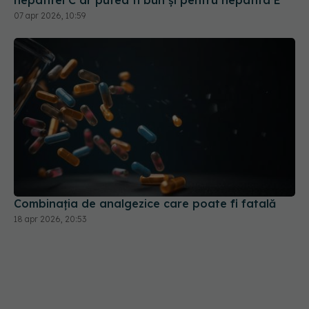
hepatitei C ar putea fi bun și pentru hepatita E
07 apr 2026, 10:59
Combinația de analgezice care poate fi fatală
18 apr 2026, 20:53