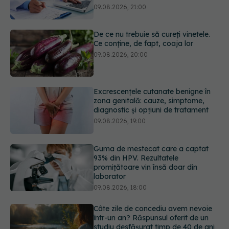
Ce conține, de fapt, coaja lor
09.08.2026, 20:00
Excrescențele cutanate benigne în
zona genitală: cauze, simptome,
diagnostic și opțiuni de tratament
09.08.2026, 19:00
Guma de mestecat care a captat
93% din HPV. Rezultatele
promițătoare vin însă doar din
laborator
09.08.2026, 18:00
Câte zile de concediu avem nevoie
într-un an? Răspunsul oferit de un
studiu desfășurat timp de 40 de ani
09.08.2026, 17:00
Reclamele din platformele medicale