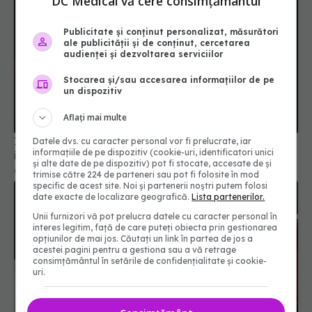
DC Medical vă cere consimțământul
Publicitate și conținut personalizat, măsurători
ale publicității și de conținut, cercetarea
audienței și dezvoltarea serviciilor
Stocarea și/sau accesarea informațiilor de pe
un dispozitiv
Aflați mai multe
Imunoterapia postoperatorie cu Nivolumab,
Datele dvs. cu caracter personal vor fi prelucrate, iar
informațiile de pe dispozitiv (cookie-uri, identificatori unici
ineficientă în cancerul pumonar
și alte date de pe dispozitiv) pot fi stocate, accesate de și
02 iun 2026, 10:36
trimise către 224 de parteneri sau pot fi folosite în mod
specific de acest site. Noi și partenerii noștri putem folosi
date exacte de localizare geografică.
Lista partenerilor.
Unii furnizori vă pot prelucra datele cu caracter personal în
interes legitim, față de care puteți obiecta prin gestionarea
opțiunilor de mai jos. Căutați un link în partea de jos a
acestei pagini pentru a gestiona sau a vă retrage
consimțământul în setările de confidențialitate și cookie-
uri.