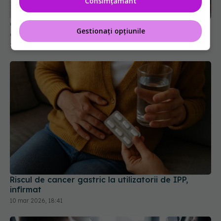
Consimțământ
Ce nu știai despre paracetamol. Impactul asupra
Gestionați opțiunile
creierului
22 ian 2026, 13:29
Riscul de cancer gastric la utilizatorii de IPP,
infirmat
10 mar 2026, 18:41