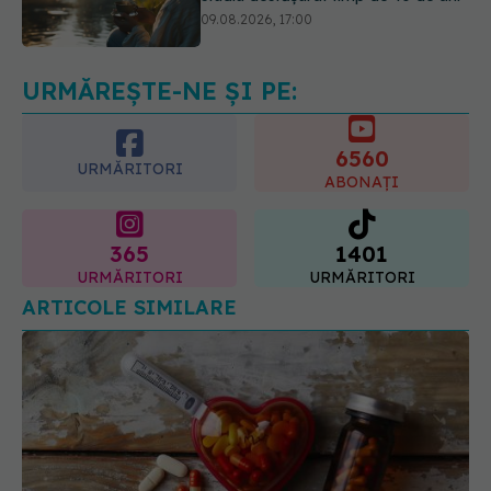
AI pot influența prescrierea
medicamentelor
09.08.2026, 21:00
URMĂREȘTE-NE ȘI PE:
6560
URMĂRITORI
ABONAȚI
365
1401
URMĂRITORI
URMĂRITORI
ARTICOLE SIMILARE