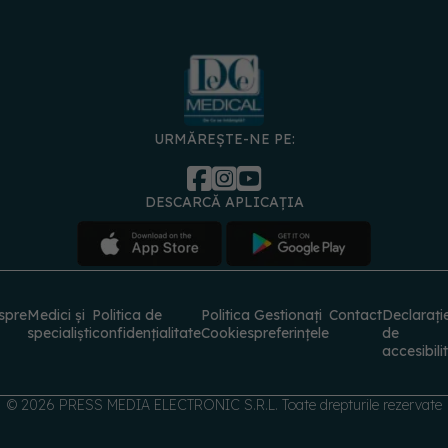
URMĂREȘTE-NE PE:
DESCARCĂ APLICAȚIA
spre
Medici și
Politica de
Politica
Gestionați
Contact
Declarați
specialiști
confidențialitate
Cookies
preferințele
de
accesibili
© 2026 PRESS MEDIA ELECTRONIC S.R.L. Toate drepturile rezervate