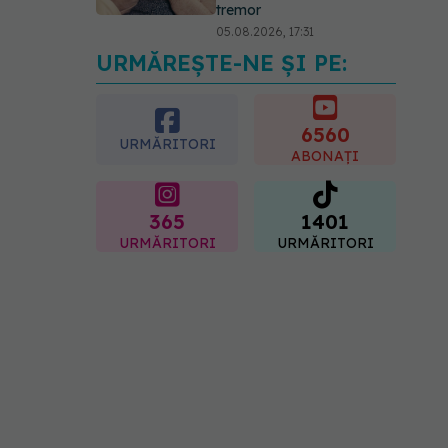
tremor
05.08.2026, 17:31
URMĂREȘTE-NE ȘI PE:
Gabriela Cristea, manifest
pentru respect și
acceptare: Corpul
fiecăruia spune o poveste
6560
URMĂRITORI
05.08.2026, 21:23
ABONAȚI
365
1401
URMĂRITORI
URMĂRITORI