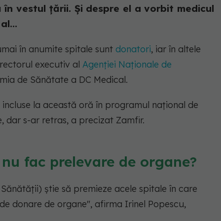
 în vestul țării. Și despre el a vorbit medicul
l...
umai în anumite spitale sunt
donatori
, iar în altele
irectorul executiv al
Agenției Naționale de
demia de Sănătate a DC Medical.
t incluse la această oră în programul național de
e, dar s-ar retras, a precizat Zamfir.
 nu fac prelevare de organe?
r. Sănătății) știe să premieze acele spitale în care
 de donare de organe"
, afirma Irinel Popescu,