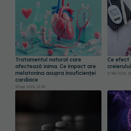
Tratamentul natural care
Ce efect
afectează inima. Ce impact are
creierului
melatonina asupra insuficienței
11 feb 2026, 21
cardiace
23 apr 2026, 12:30