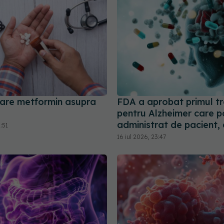
 are metformin asupra
FDA a aprobat primul t
pentru Alzheimer care p
administrat de pacient,
:51
16 iul 2026, 23:47