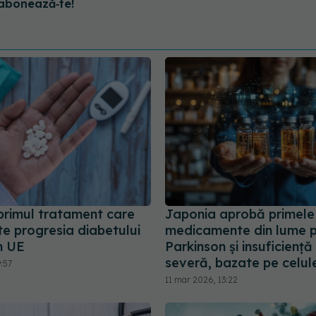
abonează‑te!
 primul tratament care
Japonia aprobă primele
te progresia diabetului
medicamente din lume 
în UE
Parkinson și insuficienț
severă, bazate pe celul
9:57
11 mar 2026, 13:22