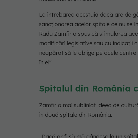
La întrebarea acestuia dacă are de gâ
sancționarea acelor spitale ce nu se i
Radu Zamfir a spus că stimularea acel
modificări legislative sau cu indicații
neapărat să le oblige pe acele centre 
în el".
Spitalul din România c
Zamfir a mai subliniat ideea de cultu
în două spitale din România:
„Dacă ar fi să mă gândesc la un spital,