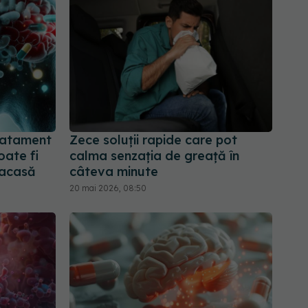
ratament
Zece soluții rapide care pot
oate fi
calma senzația de greață în
 acasă
câteva minute
20 mai 2026, 08:50