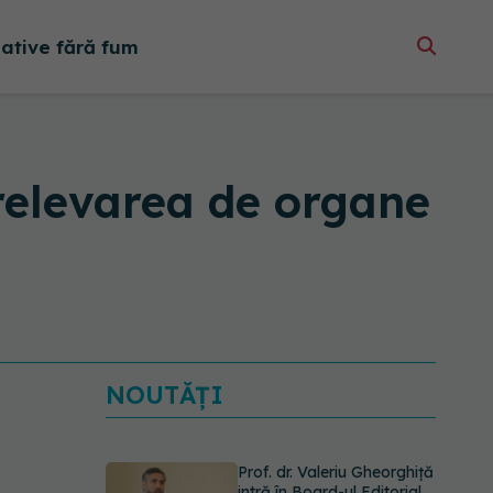
native fără fum
relevarea de organe
NOUTĂȚI
Prof. dr. Valeriu Gheorghiță
intră în Board-ul Editorial