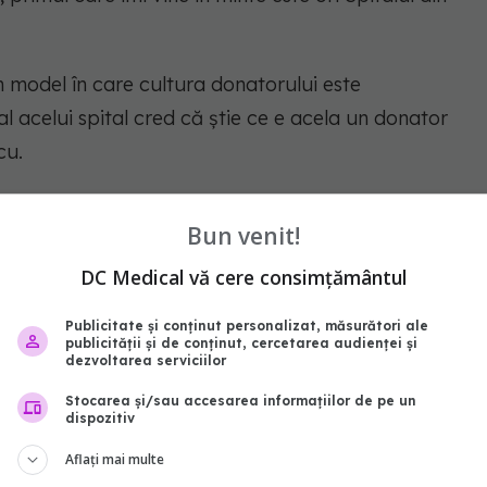
 model în care cultura donatorului este
al acelui spital cred că știe ce e acela un donator
cu.
ea doctorului Carmen Pantiș din Oradea,
Bun venit!
lant de la Spitalul Județean Oradea, în
DC Medical vă cere consimțământul
elalte spitale din România. (...) este un model
Publicitate și conținut personalizat, măsurători ale
publicității și de conținut, cercetarea audienței și
gat Irinel Popescu.
dezvoltarea serviciilor
Stocarea și/sau accesarea informațiilor de pe un
dispozitiv
Aflați mai multe