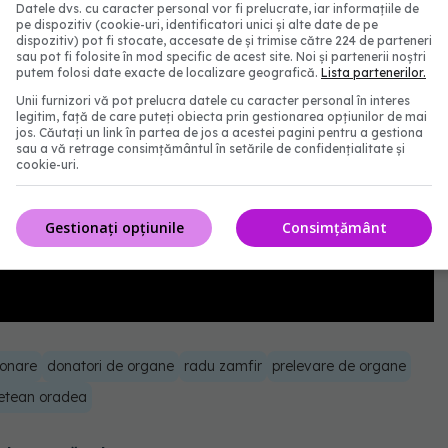
Datele dvs. cu caracter personal vor fi prelucrate, iar informațiile de
pe dispozitiv (cookie-uri, identificatori unici și alte date de pe
dispozitiv) pot fi stocate, accesate de și trimise către 224 de parteneri
sau pot fi folosite în mod specific de acest site. Noi și partenerii noștri
putem folosi date exacte de localizare geografică.
Lista partenerilor.
Unii furnizori vă pot prelucra datele cu caracter personal în interes
legitim, față de care puteți obiecta prin gestionarea opțiunilor de mai
jos. Căutați un link în partea de jos a acestei pagini pentru a gestiona
sau a vă retrage consimțământul în setările de confidențialitate și
cookie-uri.
Gestionați opțiunile
Consimțământ
onare
donatori de organe
radu zamfir
prelevare de organe
udetean oradea