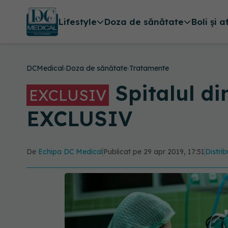
Lifestyle
Doza de sănătate
Boli și a
DCMedical
›
Doza de sănătate
›
Tratamente
Spitalul di
EXCLUSIV
EXCLUSIV
De
Echipa DC Medical
Publicat pe 29 apr 2019, 17:51
Distrib