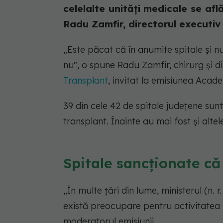
celelalte unități medicale se află
Radu Zamfir, directorul executiv a
„Este păcat că în anumite spitale și n
nu", o spune Radu Zamfir, chirurg și d
Transplant
, invitat la emisiunea Aca
39 din cele 42 de spitale județene sun
transplant. Înainte au mai fost și altel
Spitale sancționate că
„În multe țări din lume, ministerul (n. 
există preocupare pentru activitatea
moderatorul emisiunii.