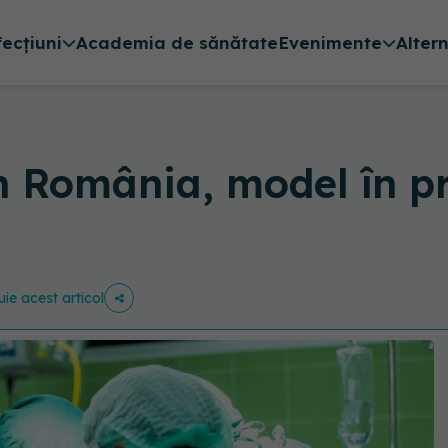
fecțiuni
Academia de sănătate
Evenimente
Alter
n România, model în p
uie acest articol