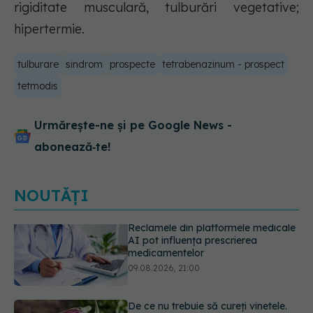
rigiditate musculară, tulburări vegetative;
hipertermie.
tulburare
sindrom
prospecte
tetrabenazinum - prospect
tetmodis
Urmărește-ne și pe Google News -
abonează‑te!
NOUTĂȚI
De ce nu trebuie să cureți vinetele.
Ce conține, de fapt, coaja lor
09.08.2026, 20:00