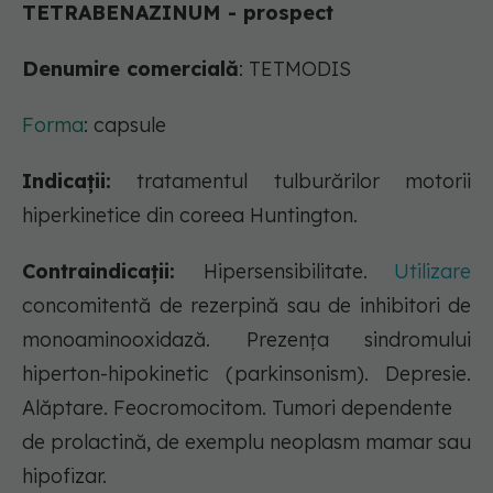
TETRABENAZINUM - prospect
Denumire comercială
: TETMODIS
Forma
: capsule
Indicații:
tratamentul tulburărilor motorii
hiperkinetice din coreea Huntington.
Contraindicații:
Hipersensibilitate.
Utilizare
concomitentă de rezerpină sau de inhibitori de
monoaminooxidază. Prezenţa sindromului
hiperton-hipokinetic (parkinsonism). Depresie.
Alăptare. Feocromocitom. Tumori dependente
de prolactină, de exemplu neoplasm mamar sau
hipofizar.