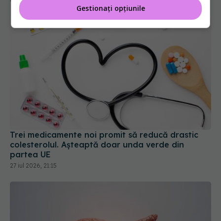
01 iul 2026, 23:44
Gestionați opțiunile
Trei medicamente noi promit să reducă drastic
colesterolul. Așteaptă doar unda verde din
partea UE
27 iul 2026, 21:15