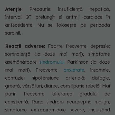
Atenție
: Precauţie: insuficiență hepatică,
interval QT prelungit şi aritmii cardiace în
antecedente. Nu se foloseşte pe perioada
sarcinii.
Reacții adverse:
Foarte frecvente: depresie;
somnolenţă (la doze mai mari), simptome
asemănătoare
sindromului
Parkinson (la doze
mai mari). Frecvente:
anxietate
, insomnie,
confuzie; hipotensiune arterială; disfagie,
greaţă, vărsături, diaree, constipaţie rebelă. Mai
puţin frecvente: alterarea gradului de
conştienţă. Rare: sindrom neuroleptic malign;
simptome extrapiramidale severe, incluzând