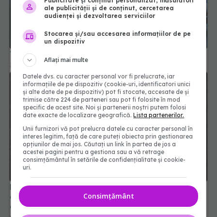
Publicitate și conținut personalizat, măsurători
ale publicității și de conținut, cercetarea
audienței și dezvoltarea serviciilor
Stocarea și/sau accesarea informațiilor de pe
un dispozitiv
Tratamentul care protejează inima diabeticilor
Aflați mai multe
30 mar 2026, 09:58
Datele dvs. cu caracter personal vor fi prelucrate, iar
informațiile de pe dispozitiv (cookie-uri, identificatori unici
și alte date de pe dispozitiv) pot fi stocate, accesate de și
trimise către 224 de parteneri sau pot fi folosite în mod
specific de acest site. Noi și partenerii noștri putem folosi
date exacte de localizare geografică.
Lista partenerilor.
Unii furnizori vă pot prelucra datele cu caracter personal în
interes legitim, față de care puteți obiecta prin gestionarea
opțiunilor de mai jos. Căutați un link în partea de jos a
acestei pagini pentru a gestiona sau a vă retrage
consimțământul în setările de confidențialitate și cookie-
uri.
Medicamentele comune care îți fură vitaminele
Consimțământ
din corp. Avertismentul farmaciștilor despre
efectele ascunse