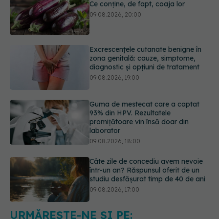
Excrescențele cutanate benigne în
zona genitală: cauze, simptome,
diagnostic și opțiuni de tratament
09.08.2026, 19:00
Guma de mestecat care a captat
93% din HPV. Rezultatele
promițătoare vin însă doar din
laborator
09.08.2026, 18:00
Câte zile de concediu avem nevoie
într-un an? Răspunsul oferit de un
studiu desfășurat timp de 40 de ani
09.08.2026, 17:00
Reclamele din platformele medicale
AI pot influența prescrierea
medicamentelor
09.08.2026, 21:00
URMĂREȘTE-NE ȘI PE: