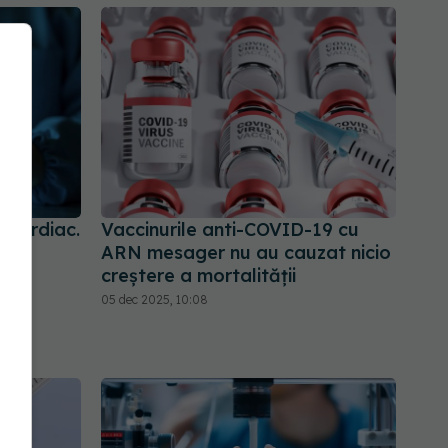
 cardiac.
Vaccinurile anti-COVID-19 cu
or
ARN mesager nu au cauzat nicio
creştere a mortalităţii
05 dec 2025, 10:08