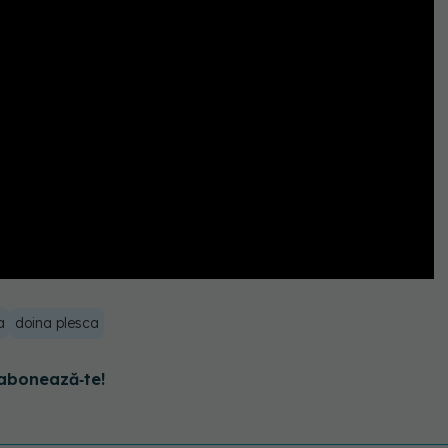
a
doina plesca
abonează‑te!