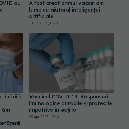
COVID au
A fost creat primul vaccin din
se
lume cu ajutorul inteligenței
artificiale
10 iun 2026, 11:20
inării în
Vaccinul COVID-19: Răspunsuri
imunologice durabile și protecție
ităm
împotriva infecțiilor
09 apr 2025, 19:40
cetățenii