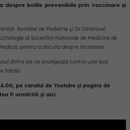
a despre bolile prevenibile prin vaccinare și
ietății Române de Pediatrie și Dr Gindrovel
inologie al Societății Naționale de Medicină de
 Medical, pentru a discuta despre imunizare.
unul dintre ele ne protejează contra unei boli
te fatală.
16.00, pe canalul de Youtube și pagina de
ea fi urmărită și aici.