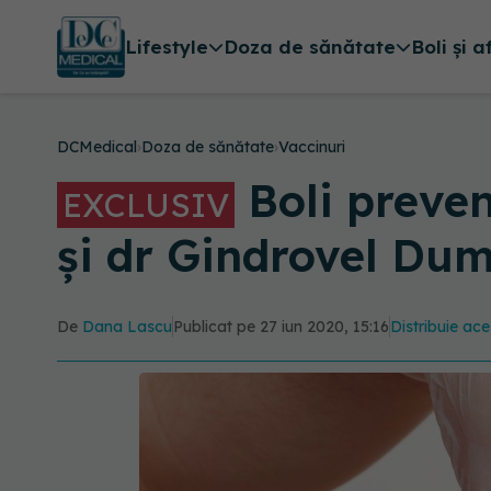
Lifestyle
Doza de sănătate
Boli și a
DCMedical
›
Doza de sănătate
›
Vaccinuri
Boli preven
EXCLUSIV
și dr Gindrovel Dum
De
Dana Lascu
Publicat pe 27 iun 2020, 15:16
Distribuie ace