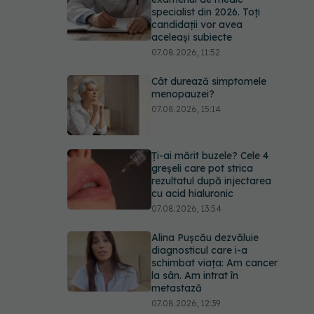
07.08.2026, 15:14
Ți-ai mărit buzele? Cele 4
greșeli care pot strica
rezultatul după injectarea
cu acid hialuronic
07.08.2026, 13:54
Alina Pușcău dezvăluie
diagnosticul care i-a
schimbat viața: Am cancer
la sân. Am intrat în
metastază
07.08.2026, 12:39
Greșeala care îți crește
tensiunea arterială. Nu
este doar sarea din solniță
07.08.2026, 12:14
URMĂREȘTE-NE ȘI PE: