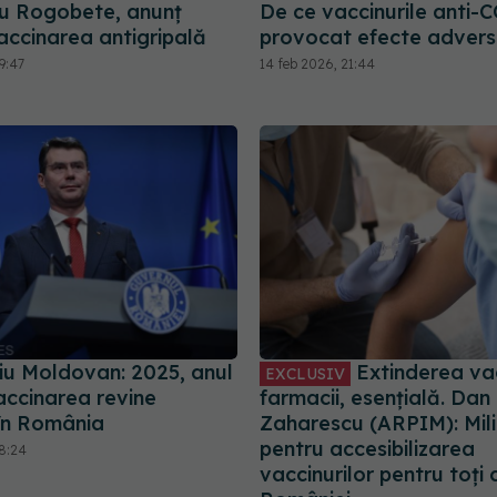
u Rogobete, anunț
De ce vaccinurile anti-
accinarea antigripală
provocat efecte adver
9:47
14 feb 2026, 21:44
țiu Moldovan: 2025, anul
Extinderea vacc
EXCLUSIV
accinarea revine
farmacii, esențială. Dan
 în România
Zaharescu (ARPIM): Mil
pentru accesibilizarea
08:24
vaccinurilor pentru toți 