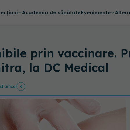
fecțiuni
Academia de sănătate
Evenimente
Alter
ibile prin vaccinare. P
itra, la DC Medical
st articol