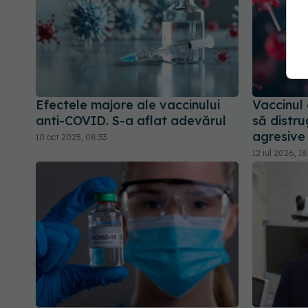
Efectele majore ale vaccinului
Vaccinul
anti-COVID. S-a aflat adevărul
să distru
agresive
10 oct 2025, 08:33
12 iul 2026, 1