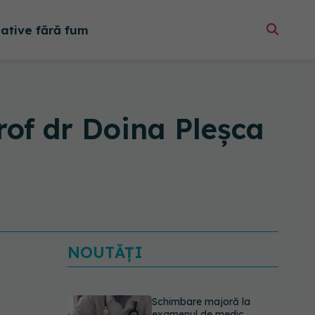
native fără fum
rof dr Doina Pleșca
Schimbare majoră la
examenul de medic
specialist din 2026. Toți
candidații vor avea
NOUTĂȚI
aceleași subiecte
07.08.2026, 11:52
Cât durează simptomele
menopauzei?