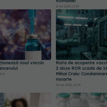
României
11 noi 2024, 13:29
ționează noul vaccin
Rata de acoperire vacc
ancerului
2 doze ROR scade de 16 
Mihai Craiu: Condamnar
3:13
moarte
24 noi 2025, 10:05