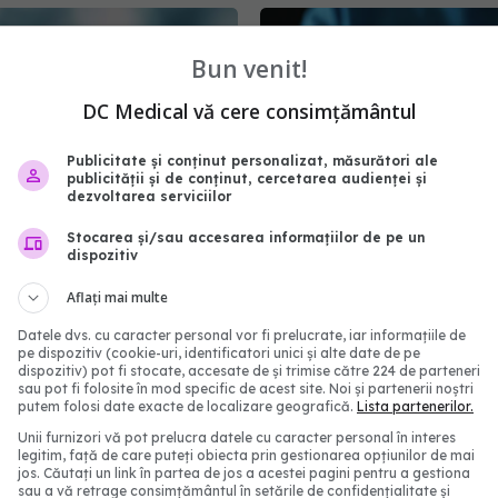
Bun venit!
DC Medical vă cere consimțământul
Publicitate și conținut personalizat, măsurători ale
publicității și de conținut, cercetarea audienței și
dezvoltarea serviciilor
Stocarea și/sau accesarea informațiilor de pe un
 important pe care
Vaccinarea reduce riscul
dispozitiv
ă îl știi despre vaccinul
Recomandările experțil
Aflați mai multe
al și anti-COVID
28 aug 2025, 22:30
16:00
Datele dvs. cu caracter personal vor fi prelucrate, iar informațiile de
pe dispozitiv (cookie-uri, identificatori unici și alte date de pe
dispozitiv) pot fi stocate, accesate de și trimise către 224 de parteneri
sau pot fi folosite în mod specific de acest site. Noi și partenerii noștri
putem folosi date exacte de localizare geografică.
Lista partenerilor.
Unii furnizori vă pot prelucra datele cu caracter personal în interes
legitim, față de care puteți obiecta prin gestionarea opțiunilor de mai
jos. Căutați un link în partea de jos a acestei pagini pentru a gestiona
sau a vă retrage consimțământul în setările de confidențialitate și