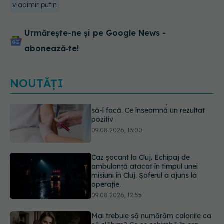
vladimir putin
Urmărește-ne și pe Google News -
abonează‑te!
NOUTĂȚI
Caz șocant la Cluj. Echipaj de
ambulanță atacat în timpul unei
misiuni în Cluj. Șoferul a ajuns la
operație.
09.08.2026, 12:55
Mai trebuie să numărăm caloriile ca
să slăbim? Ce se schimbă în era
medicamentelor GLP-1
09.08.2026, 12:00