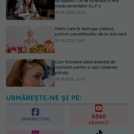
Dieta care îți distruge creierul,
potrivit cercetătorilor de la Harvard
09.08.2026, 11:45
Cum folosești uleiul esențial de
rozmarin pentru a opri căderea
părului
09.08.2026, 11:00
Ce este testul TORCH și cine trebuie
să-l facă. Ce înseamnă un rezultat
pozitiv
09.08.2026, 13:00
URMĂREȘTE-NE ȘI PE:
6560
URMĂRITORI
ABONAȚI