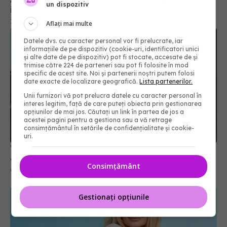
un dispozitiv
inteligenței artificiale
10 iun 2026, 11:20
Aflați mai multe
Datele dvs. cu caracter personal vor fi prelucrate, iar
informațiile de pe dispozitiv (cookie-uri, identificatori unici
și alte date de pe dispozitiv) pot fi stocate, accesate de și
trimise către 224 de parteneri sau pot fi folosite în mod
specific de acest site. Noi și partenerii noștri putem folosi
date exacte de localizare geografică.
Lista partenerilor.
Unii furnizori vă pot prelucra datele cu caracter personal în
interes legitim, față de care puteți obiecta prin gestionarea
opțiunilor de mai jos. Căutați un link în partea de jos a
acestei pagini pentru a gestiona sau a vă retrage
consimțământul în setările de confidențialitate și cookie-
uri.
Vaccinarea va fi obligatorie pentru toţi medicii
de familie, anunță Adrian Streinu-Cercel
Consimțământ
08 apr 2025, 16:17
Gestionați opțiunile