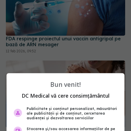
FDA respinge proiectul unui vaccin antigripal pe
bază de ARN mesager
12 feb 2026, 09:52
Bun venit!
DC Medical vă cere consimțământul
Publicitate și conținut personalizat, măsurători
ale publicității și de conținut, cercetarea
audienței și dezvoltarea serviciilor
Stocarea și/sau accesarea informațiilor de pe
A fost creat primul vaccin din lume cu ajutorul