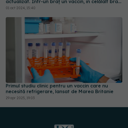
alt vaccin, în coapsă al treilea
01 oct 2024, 15:40
Primul studiu clinic pentru un vaccin care nu
necesită refrigerare, lansat de Marea Britanie
29 apr 2025, 19:03