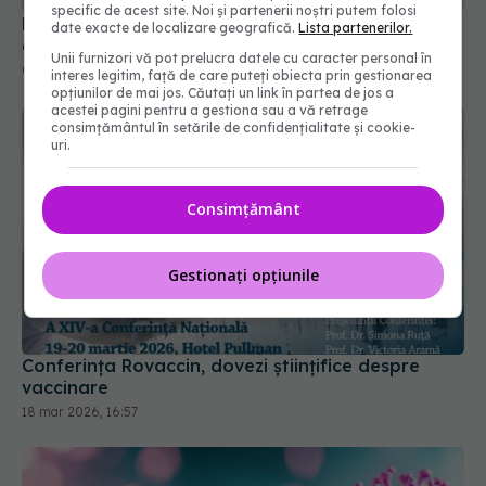
specific de acest site. Noi și partenerii noștri putem folosi
Femeile vaccinate anti-HPV ar putea avea nevoie
date exacte de localizare geografică.
Lista partenerilor.
de mult mai puține teste Babeș-Papanicolau
Unii furnizori vă pot prelucra datele cu caracter personal în
06 feb 2026, 15:45
interes legitim, față de care puteți obiecta prin gestionarea
opțiunilor de mai jos. Căutați un link în partea de jos a
acestei pagini pentru a gestiona sau a vă retrage
consimțământul în setările de confidențialitate și cookie-
uri.
Consimțământ
Gestionați opțiunile
Conferința Rovaccin, dovezi științifice despre
vaccinare
18 mar 2026, 16:57