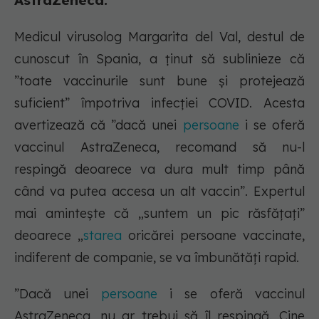
AstraZeneca.
Medicul virusolog Margarita del Val, destul de
cunoscut în Spania, a ținut să sublinieze că
”toate vaccinurile sunt bune și protejează
suficient” împotriva infecției COVID. Acesta
avertizează că ”dacă unei
persoane
i se oferă
vaccinul AstraZeneca, recomand să nu-l
respingă deoarece va dura mult timp până
când va putea accesa un alt vaccin”. Expertul
mai amintește că „suntem un pic răsfățați”
deoarece „
starea
oricărei persoane vaccinate,
indiferent de companie, se va îmbunătăți rapid.
”Dacă unei
persoane
i se oferă vaccinul
AstraZeneca, nu ar trebui să îl respingă. Cine