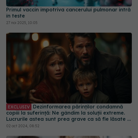
Primul vaccin împotriva cancerului pulmonar intră
în teste
27 noi 2025, 10:05
Dezinformarea părinților condamnă
EXCLUSIV
copiii la suferință: Ne gândim la soluții extreme.
Lucrurile astea sunt prea grave ca să fie lăsate la
decizia unor părinți care trăiesc într-o lume
02 oct 2024, 08:52
paralelă