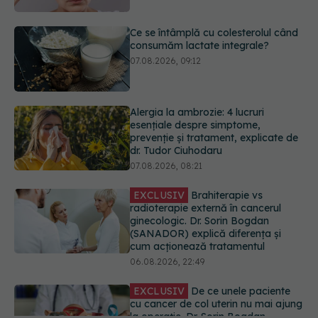
Alergia la ambrozie: 4 lucruri
esențiale despre simptome,
prevenție și tratament, explicate de
dr. Tudor Ciuhodaru
07.08.2026, 08:21
EXCLUSIV
Brahiterapie vs
radioterapie externă în cancerul
ginecologic. Dr. Sorin Bogdan
(SANADOR) explică diferența și
cum acționează tratamentul
06.08.2026, 22:49
EXCLUSIV
De ce unele paciente
cu cancer de col uterin nu mai ajung
la operație. Dr. Sorin Bogdan
(SANADOR): Intervenția
chirurgicală, doar în situații
particulare
06.08.2026, 20:45