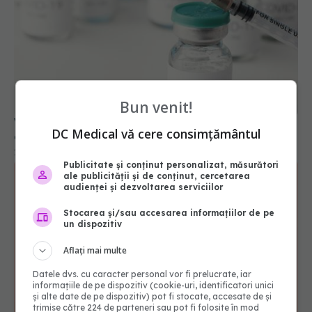
Bun venit!
Vaccinul anti-COVID, impact semnificativ asupra
organelor. Ce s-a descoperit abia acum
DC Medical vă cere consimțământul
10 aug 2025, 15:25
Publicitate și conținut personalizat, măsurători
ale publicității și de conținut, cercetarea
audienței și dezvoltarea serviciilor
Stocarea și/sau accesarea informațiilor de pe
un dispozitiv
Aflați mai multe
Datele dvs. cu caracter personal vor fi prelucrate, iar
informațiile de pe dispozitiv (cookie-uri, identificatori unici
și alte date de pe dispozitiv) pot fi stocate, accesate de și
trimise către 224 de parteneri sau pot fi folosite în mod