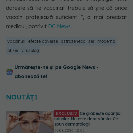
dorește să fie vaccinat trebuie să știe că orice
vaccin protejează suficient ", a mai precizat
medicul, potrivit
DC News.
vaccinuri
efecte adverse
astrazeneca
ser
moderna
pfizer
virusolog
Urmărește-ne și pe Google News -
abonează‑te!
NOUTĂȚI
Ce se întâmplă cu colesterolul când
consumăm lactate integrale?
07.08.2026, 09:12