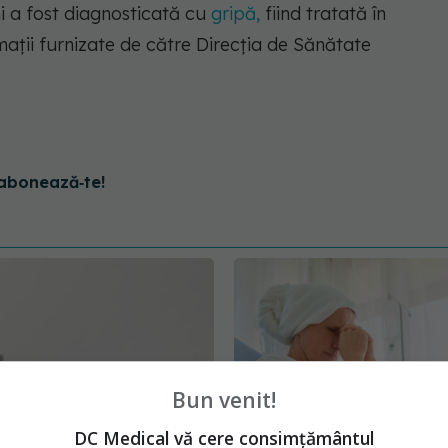
i a fost diagnosticată cu
gripă,
fiind tratată în
rmaţii furnizate de către Direcţia de Sănătate
abonează‑te!
Bun venit!
DC Medical vă cere consimțământul