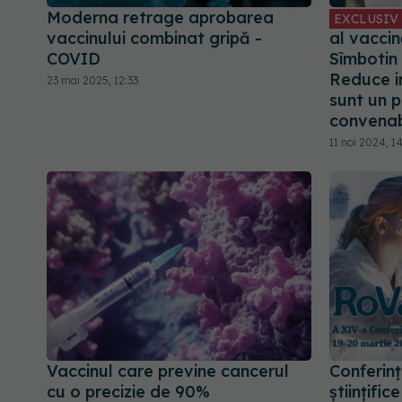
Moderna retrage aprobarea
EXCLUSIV
vaccinului combinat gripă -
al vaccin
COVID
Sîmbotin
Reduce in
23 mai 2025, 12:33
sunt un 
convenab
11 noi 2024, 1
Vaccinul care previne cancerul
Conferin
cu o precizie de 90%
științifi