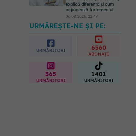
explică diferența și cum
acționează tratamentul
06.08.2026, 22:49
URMĂREȘTE-NE ȘI PE:
EXCLUSIV
De ce unele
paciente cu cancer de col
uterin nu mai ajung la
operație. Dr. Sorin Bogdan
6560
URMĂRITORI
(SANADOR): Intervenția
ABONAȚI
chirurgicală, doar în situații
particulare
06.08.2026, 20:45
365
1401
URMĂRITORI
URMĂRITORI