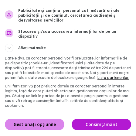
ul COVID, eliminat. De
Cancerul de co
EXCLUSIV
Publicitate și conținut personalizat, măsurători ale
publicității și de conținut, cercetarea audienței și
i este recomandat
prevenție. Raluca Sîmb
dezvoltarea serviciilor
Romania): Provoacă 35
10:36
decese. Sunt prevenibile
Stocarea și/sau accesarea informațiilor de pe un
dispozitiv
11 noi 2024, 13:55
Aflați mai multe
Datele dvs. cu caracter personal vor fi prelucrate, iar informațiile de
pe dispozitiv (cookie-uri, identificatori unici și alte date de pe
dispozitiv) pot fi stocate, accesate de și trimise către 224 de parteneri
sau pot fi folosite în mod specific de acest site. Noi și partenerii noștri
putem folosi date exacte de localizare geografică.
Lista partenerilor.
Unii furnizori vă pot prelucra datele cu caracter personal în interes
legitim, față de care puteți obiecta prin gestionarea opțiunilor de mai
jos. Căutați un link în partea de jos a acestei pagini pentru a gestiona
sau a vă retrage consimțământul în setările de confidențialitate și
cookie-uri.
ncițial respirator: infecții
FDA aprobă vaccinul N
ii la copii, complicații la
COVID, dar doar pentru u
Gestionați opțiunile
Consimțământ
poate beneficia de el