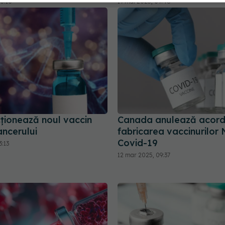
16:10
19 mai 2025, 09:48
ționează noul vaccin
Canada anulează acord
ancerului
fabricarea vaccinurilo
Covid-19
3:13
12 mar 2025, 09:37