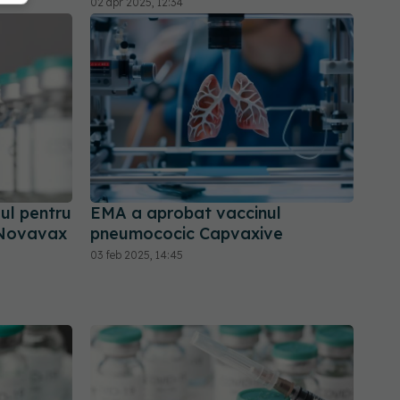
02 apr 2025, 12:34
ul pentru
EMA a aprobat vaccinul
r Novavax
pneumococic Capvaxive
03 feb 2025, 14:45