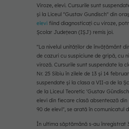
Viroze, elevi. Cursurile sunt suspendat
şi la Liceul "Gustav Gundisch" din oraş
elevi
fiind diagnosticaţi cu viroze, pot
Şcolar Judeţean (IŞJ) remis joi.
"La nivelul unităţilor de învăţământ din
de cazuri cu suspiciune de gripă, cu ni
viroză. Cursurile sunt suspendate la c
Nr. 25 Sibiu în zilele de 13 şi 14 februa
suspendate şi la clasa a VII-a de la Şc
de la Liceul Teoretic 'Gustav Gündisc
elevi din fiecare clasă absentează din c
90 de elevi", se arată în comunicatul d
În ultima săptămână s-au înregistrat 