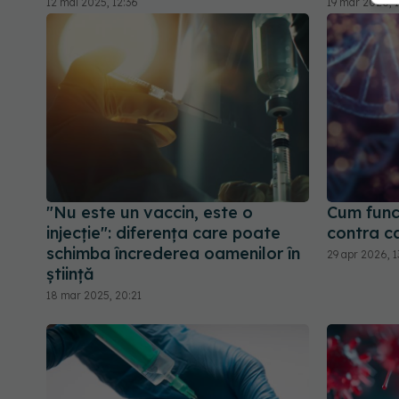
12 mai 2025, 12:36
19 mar 2026, 
"Nu este un vaccin, este o
Cum func
injecție": diferența care poate
contra c
schimba încrederea oamenilor în
29 apr 2026, 1
știință
18 mar 2025, 20:21