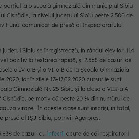
e parţial la o şcoală gimnazială din municipiul Sibiu
ul Cisnădie, la nivelul judeţului Sibiu peste 2.500 de
rivit unui comunicat de presă al Inspectoratului
 judeţul Sibiu se înregistrează, în rândul elevilor, 114
vel pozitiv la testarea rapidă, şi 2.568 de cazuri de
lasele a IV-a B şi a VI-a B de la Şcoala Gimnazială
rie 2020, iar în zilele 13-17.02.2020 cursurile sunt
oala Gimnazială Nr. 25 Sibiu şi la clasa a VIII-a A
h' Cisnădie, pe motiv că peste 20 % din numărul de
auza virozei. În aceste clase sunt înscrişi, în total,
e presă al IŞJ Sibiu, potrivit Agerpres.
3.838 de cazuri cu
infecţii
acute de căi respiratorii