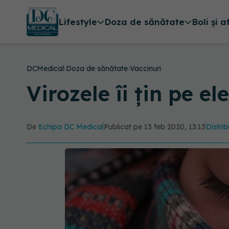
Lifestyle
Doza de sănătate
Boli și a
DCMedical
›
Doza de sănătate
›
Vaccinuri
Virozele îi țin pe el
De
Echipa DC Medical
Publicat pe 13 feb 2020, 13:13
Distrib