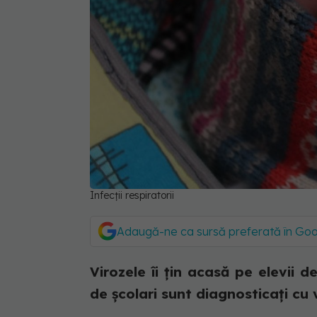
Infecții respiratorii
Adaugă-ne ca sursă preferată în Go
Virozele îi țin acasă pe elevii d
de școlari sunt diagnosticați cu 