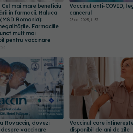
Cel mai mare beneficiu
Vaccinul anti-COVID, le
ării în farmacii. Raluca
cancerul
 (MSD Romania):
23 oct 2025, 11:37
egalitățile. Farmaciile
punct mult mai
il pentru vaccinare
4:23
ța Rovaccin, dovezi
Vaccinul care întinereșt
ce despre vaccinare
disponibil de ani de zile