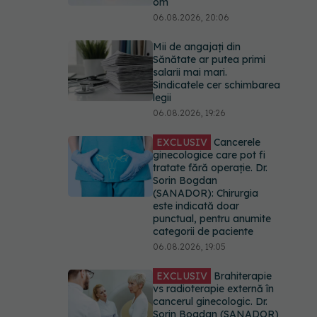
om
06.08.2026, 20:06
Mii de angajați din
Sănătate ar putea primi
salarii mai mari.
Sindicatele cer schimbarea
legii
06.08.2026, 19:26
EXCLUSIV
Cancerele
ginecologice care pot fi
tratate fără operație. Dr.
Sorin Bogdan
(SANADOR): Chirurgia
este indicată doar
punctual, pentru anumite
categorii de paciente
06.08.2026, 19:05
EXCLUSIV
Brahiterapie
vs radioterapie externă în
cancerul ginecologic. Dr.
Sorin Bogdan (SANADOR)