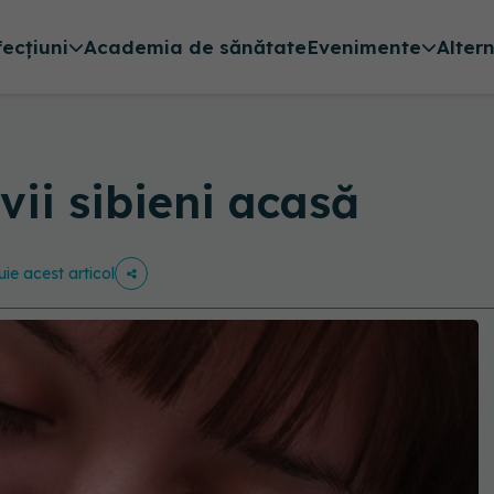
fecțiuni
Academia de sănătate
Evenimente
Alter
evii sibieni acasă
uie acest articol