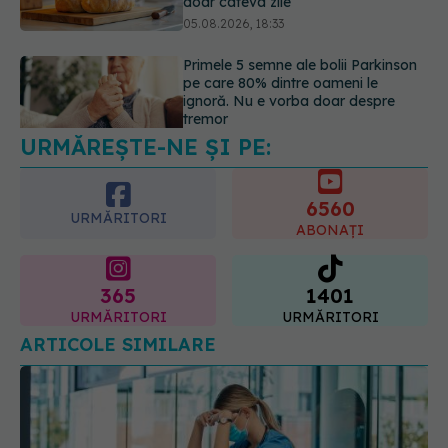
tremor
05.08.2026, 17:31
Gabriela Cristea, manifest pentru
respect și acceptare: Corpul
fiecăruia spune o poveste
05.08.2026, 21:23
URMĂREȘTE-NE ȘI PE:
6560
URMĂRITORI
ABONAȚI
365
1401
URMĂRITORI
URMĂRITORI
ARTICOLE SIMILARE