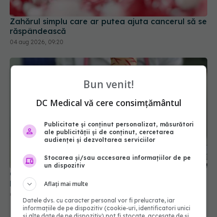
Zahărul simplu care ar putea ajuta cancerul să se
răspândească
04 aug 2026, 09:20
Bun venit!
DC Medical vă cere consimțământul
Publicitate și conținut personalizat, măsurători
ale publicității și de conținut, cercetarea
audienței și dezvoltarea serviciilor
Stocarea și/sau accesarea informațiilor de pe
un dispozitiv
Ce trebuie să mănânci DUPĂ cancerul de colon?
Dieta simplă care reduce riscul de deces cu 87%
Aflați mai multe
05 aug 2026, 08:08
Datele dvs. cu caracter personal vor fi prelucrate, iar
informațiile de pe dispozitiv (cookie-uri, identificatori unici
și alte date de pe dispozitiv) pot fi stocate, accesate de și