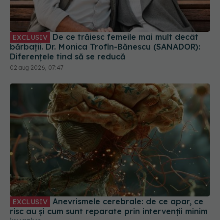
De ce trăiesc femeile mai mult decât
EXCLUSIV
bărbații. Dr. Monica Trofin-Bănescu (SANADOR):
Diferențele tind să se reducă
02 aug 2026, 07:47
Anevrismele cerebrale: de ce apar, ce
EXCLUSIV
risc au și cum sunt reparate prin intervenții minim