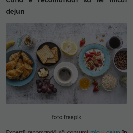
Când e recomandat să iei micul
dejun
foto:freepik
Experții recomandă să consumi
micul dejun
în