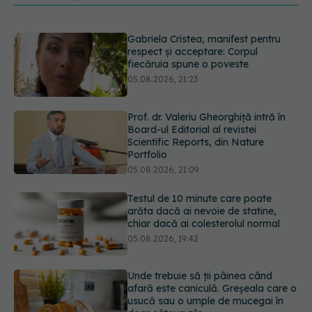
Prof. dr. Valeriu Gheorghiță intră în
Board-ul Editorial al revistei
Scientific Reports, din Nature
Portfolio
05.08.2026, 21:09
Testul de 10 minute care poate
arăta dacă ai nevoie de statine,
chiar dacă ai colesterolul normal
05.08.2026, 19:42
Unde trebuie să ții pâinea când
afară este caniculă. Greșeala care o
usucă sau o umple de mucegai în
doar câteva zile
05.08.2026, 18:33
Primele 5 semne ale bolii Parkinson
pe care 80% dintre oameni le
ignoră. Nu e vorba doar despre