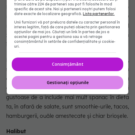
trimise către 224 de parteneri sau pot fi folosite în mod
Fiecare porție de 250 de grame de fasole
specific de acest site. Noi și partenerii noștri putem folosi
date exacte de localizare geografică.
Lista partenerilor.
neagră gătită va furniza aproximativ 600
Unii furnizori vă pot prelucra datele cu caracter personal în
miligrame de potasiu, sau 20% din consumul
interes legitim, față de care puteți obiecta prin gestionarea
opțiunilor de mai jos. Căutați un link în partea de jos a
zilnic necesar. În plus, o cană de fasole neagră
acestei pagini pentru a gestiona sau a vă retrage
consimțământul în setările de confidențialitate și cookie-
în conserve poate reduce colesterolul.
uri.
Fasolea neagră poate fi folosită în chili, supe,
Consimțământ
salate, sosuri și chiar în negrese. Încearcă să
găsești soiuri de fasole neagră la conservă cu
Gestionați opțiunile
conținut scăzut de sodiu. Alte modalități
gustoase de a include mai mult spanac în dieta
ta, în afară de salate, sunt smoothie-urile, tacos,
hamburgerii, ouăle amestecate și chiar brioșele.
Halibut