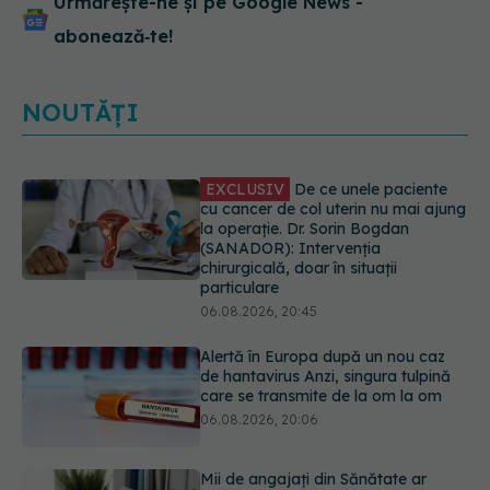
Urmărește-ne și pe Google News -
abonează‑te!
NOUTĂȚI
EXCLUSIV
De ce unele paciente
cu cancer de col uterin nu mai ajung
la operație. Dr. Sorin Bogdan
(SANADOR): Intervenția
chirurgicală, doar în situații
particulare
06.08.2026, 20:45
Alertă în Europa după un nou caz
de hantavirus Anzi, singura tulpină
care se transmite de la om la om
06.08.2026, 20:06
Mii de angajați din Sănătate ar