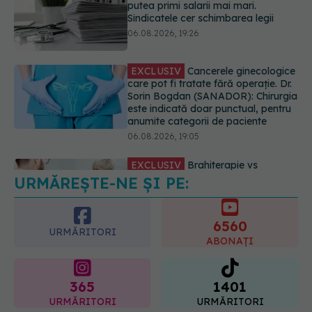
putea primi salarii mai mari.
Sindicatele cer schimbarea legii
06.08.2026, 19:26
EXCLUSIV
Cancerele ginecologice
care pot fi tratate fără operație. Dr.
Sorin Bogdan (SANADOR): Chirurgia
este indicată doar punctual, pentru
anumite categorii de paciente
06.08.2026, 19:05
EXCLUSIV
Brahiterapie vs
radioterapie externă în cancerul
URMĂREȘTE-NE ȘI PE:
ginecologic. Dr. Sorin Bogdan
(SANADOR) explică diferența și
cum acționează tratamentul
6560
06.08.2026, 22:49
URMĂRITORI
ABONAȚI
365
1401
URMĂRITORI
URMĂRITORI