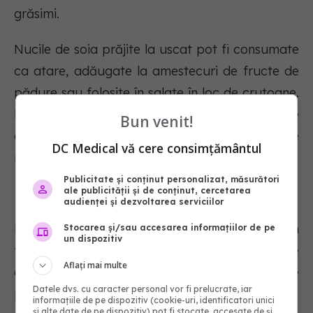
grăsimi.
Nucile de soia prăjite la uscat pot fi consumate
ca atare, adăugate la amestecuri de fructe de
pădure sau folosite în salate în loc de crutoane.
Pentru a maximiza avantajele pentru sănătate
Bun venit!
ale potasiului, încearcă să găsești alternative
DC Medical vă cere consimțământul
nesărate.
Publicitate și conținut personalizat, măsurători
ale publicității și de conținut, cercetarea
Fasole neagră
audienței și dezvoltarea serviciilor
Este încurajator să știm că alimente precum
Stocarea și/sau accesarea informațiilor de pe
un dispozitiv
fasolea pot susține nevoile zilnice de potasiu ale
Aflați mai multe
oamenilor, pe măsură ce dietele pe bază de
Datele dvs. cu caracter personal vor fi prelucrate, iar
plante devin din ce în ce mai populare.
informațiile de pe dispozitiv (cookie-uri, identificatori unici
și alte date de pe dispozitiv) pot fi stocate, accesate de și