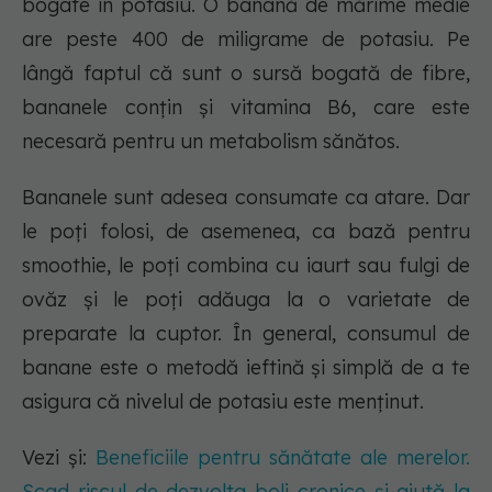
bogate în potasiu. O banană de mărime medie
are peste 400 de miligrame de potasiu. Pe
lângă faptul că sunt o sursă bogată de fibre,
bananele conțin și vitamina B6, care este
necesară pentru un metabolism sănătos.
Bananele sunt adesea consumate ca atare. Dar
le poți folosi, de asemenea, ca bază pentru
smoothie, le poți combina cu iaurt sau fulgi de
ovăz și le poți adăuga la o varietate de
preparate la cuptor. În general, consumul de
banane este o metodă ieftină și simplă de a te
asigura că nivelul de potasiu este menținut.
Vezi și:
Beneficiile pentru sănătate ale merelor.
Scad riscul de dezvolta boli cronice și ajută la