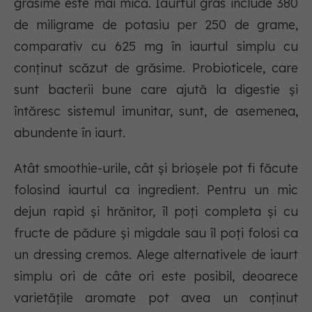
grăsime este mai mică. Iaurtul gras include 380
de miligrame de potasiu per 250 de grame,
comparativ cu 625 mg în iaurtul simplu cu
conținut scăzut de grăsime. Probioticele, care
sunt bacterii bune care ajută la digestie și
întăresc sistemul imunitar, sunt, de asemenea,
abundente în iaurt.
Atât smoothie-urile, cât și brioșele pot fi făcute
folosind iaurtul ca ingredient. Pentru un mic
dejun rapid și hrănitor, îl poți completa și cu
fructe de pădure și migdale sau îl poți folosi ca
un dressing cremos. Alege alternativele de iaurt
simplu ori de câte ori este posibil, deoarece
varietățile aromate pot avea un conținut