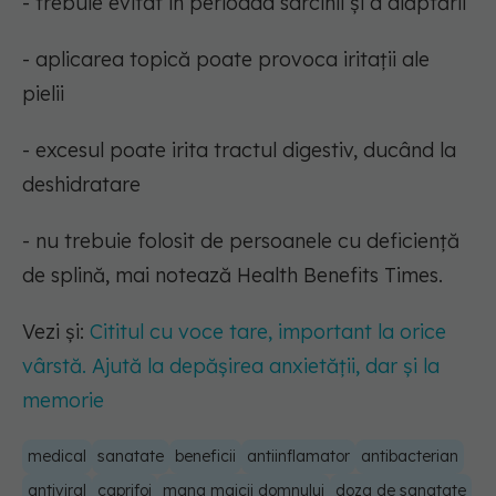
- trebuie evitat în perioada sarcinii și a alăptării
- aplicarea topică poate provoca iritații ale
pielii
- excesul poate irita tractul digestiv, ducând la
deshidratare
- nu trebuie folosit de persoanele cu deficiență
de splină, mai notează Health Benefits Times.
Vezi și:
Cititul cu voce tare, important la orice
vârstă. Ajută la depășirea anxietății, dar și la
memorie
medical
sanatate
beneficii
antiinflamator
antibacterian
antiviral
caprifoi
mana maicii domnului
doza de sanatate