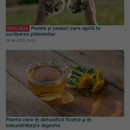
Plante și ceaiuri care ajută la
EXCLUSIV
curățarea plămânilor
14 dec 2025, 19:42
Planta care îți detoxifică ficatul și îți
îmbunătățește digestia