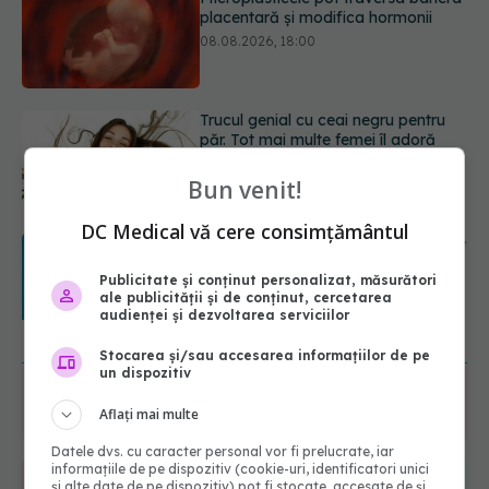
păr. Tot mai multe femei îl adoră
08.08.2026, 17:00
Medicamentul folosit de peste 60 de
ani care acționează într-un loc
neașteptat
08.08.2026, 16:00
Bun venit!
DC Medical vă cere consimțământul
Transpirații nocturne: semnul ignorat
care poate ascunde probleme
serioase de sănătate
Publicitate și conținut personalizat, măsurători
ale publicității și de conținut, cercetarea
08.08.2026, 20:00
audienței și dezvoltarea serviciilor
URMĂREȘTE-NE ȘI PE:
Stocarea și/sau accesarea informațiilor de pe
un dispozitiv
6560
Aflați mai multe
URMĂRITORI
ABONAȚI
Datele dvs. cu caracter personal vor fi prelucrate, iar
informațiile de pe dispozitiv (cookie-uri, identificatori unici
și alte date de pe dispozitiv) pot fi stocate, accesate de și