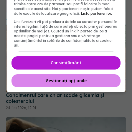
365
1401
trimise către 224 de parteneri sau pot fi folosite în mod
specific de acest site. Noi și partenerii noștri putem folosi
URMĂRITORI
URMĂRITORI
date exacte de localizare geografică.
Lista partenerilor.
ARTICOLE SIMILARE
Unii furnizori vă pot prelucra datele cu caracter personal în
interes legitim, față de care puteți obiecta prin gestionarea
opțiunilor de mai jos. Căutați un link în partea de jos a
acestei pagini pentru a gestiona sau a vă retrage
consimțământul în setările de confidențialitate și cookie-
uri.
Consimțământ
Gestionați opțiunile
Condimentul care chiar scade glicemia și
colesterolul
24 feb 2026, 12:01