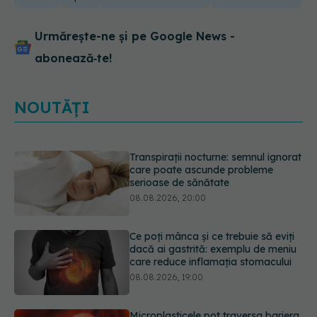
Urmărește-ne și pe Google News -
abonează‑te!
NOUTĂȚI
Ce poți mânca și ce trebuie să eviți
dacă ai gastrită: exemplu de meniu
care reduce inflamația stomacului
08.08.2026, 19:00
Microplasticele pot traversa bariera
placentară și modifica hormonii
08.08.2026, 18:00
Trucul genial cu ceai negru pentru