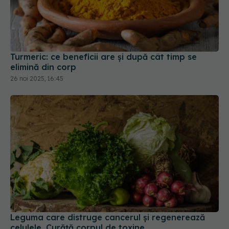
Turmeric: ce beneficii are și după cât timp se
elimină din corp
26 noi 2025, 16:45
Leguma care distruge cancerul și regenerează
celulele. Curăță corpul de toxine