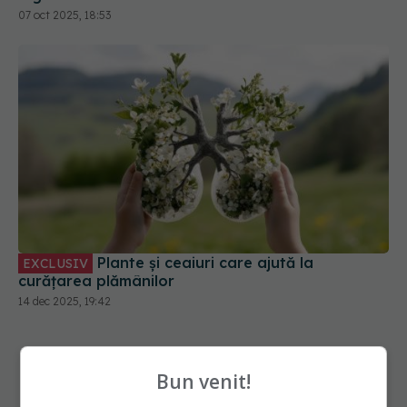
07 oct 2025, 18:53
Plante și ceaiuri care ajută la
EXCLUSIV
curățarea plămânilor
14 dec 2025, 19:42
Bun venit!