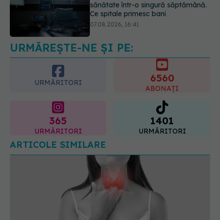
Ce spune culoarea ta preferată
despre vârsta pe care o ai. Care
este "codul cromatic" al generațiilor
07.08.2026, 21:29
URMĂREȘTE-NE ȘI PE:
6560
URMĂRITORI
ABONAȚI
365
1401
URMĂRITORI
URMĂRITORI
ARTICOLE SIMILARE