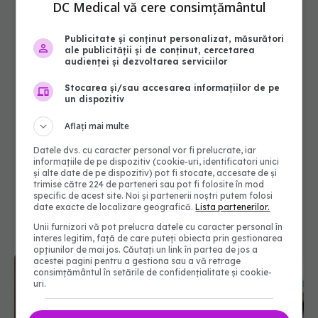
DC Medical vă cere consimțământul
Publicitate și conținut personalizat, măsurători
ale publicității și de conținut, cercetarea
audienței și dezvoltarea serviciilor
Stocarea și/sau accesarea informațiilor de pe
un dispozitiv
Aflați mai multe
Datele dvs. cu caracter personal vor fi prelucrate, iar
informațiile de pe dispozitiv (cookie-uri, identificatori unici
și alte date de pe dispozitiv) pot fi stocate, accesate de și
trimise către 224 de parteneri sau pot fi folosite în mod
specific de acest site. Noi și partenerii noștri putem folosi
date exacte de localizare geografică.
Lista partenerilor.
Unii furnizori vă pot prelucra datele cu caracter personal în
interes legitim, față de care puteți obiecta prin gestionarea
opțiunilor de mai jos. Căutați un link în partea de jos a
acestei pagini pentru a gestiona sau a vă retrage
consimțământul în setările de confidențialitate și cookie-
uri.