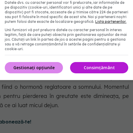
Datele dvs. cu caracter personal vor fi prelucrate, iar informațiile de
pe dispozitiv (cookie-uri, identificatori unici și alte date de pe
ioxidanți și proprietăți antiinflamatorii, vitaminele
dispozitiv) pot fi stocate, accesate de și trimise către 224 de parteneri
eai de chimen poate ajuta la detoxifierea corpului
sau pot fi folosite în mod specific de acest site. Noi și partenerii noștri
putem folosi date exacte de localizare geografică.
Lista partenerilor.
Unii furnizori vă pot prelucra datele cu caracter personal în interes
legitim, față de care puteți obiecta prin gestionarea opțiunilor de mai
jos. Căutați un link în partea de jos a acestei pagini pentru a gestiona
sau a vă retrage consimțământul în setările de confidențialitate și
cookie-uri.
e
Gestionați opțiunile
Consimțământ
i esențiale cu natură hipnotică. Ele pot ușura
recum și ale insomniei. Ceaiul de chimen conține, de
 fiind o hormonă reglatoare a somnului. Momentul
 pentru pierderea în greutate este dimineața, pe
ă ce ai luat micul dejun.
abonează‑te!