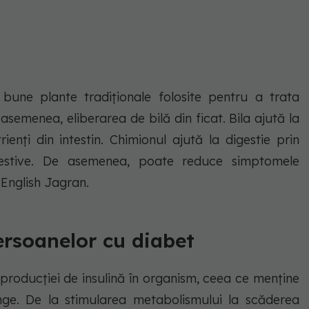
bune plante tradiționale folosite pentru a trata
semenea, eliberarea de bilă din ficat. Bila ajută la
ienți din intestin. Chimionul ajută la digestie prin
digestive. De asemenea, poate reduce simptomele
t English Jagran.
ersoanelor cu diabet
 producției de insulină în organism, ceea ce menține
ânge. De la stimularea metabolismului la scăderea