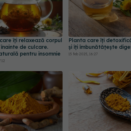
 care îți relaxează corpul
Planta care îți detoxific
 înainte de culcare.
și îți îmbunătățește dige
aturală pentru insomnie
15 feb 2025, 16:27
7:12