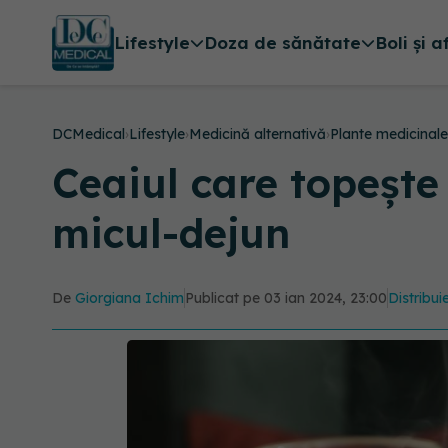
Lifestyle
Doza de sănătate
Boli și a
DCMedical
›
Lifestyle
›
Medicină alternativă
›
Plante medicinale
Ceaiul care topește
micul-dejun
De
Giorgiana Ichim
Publicat pe 03 ian 2024, 23:00
Distribui