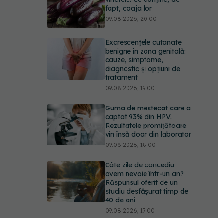
fapt, coaja lor
09.08.2026, 20:00
Excrescențele cutanate
benigne în zona genitală:
cauze, simptome,
diagnostic și opțiuni de
tratament
09.08.2026, 19:00
Guma de mestecat care a
captat 93% din HPV.
Rezultatele promițătoare
vin însă doar din laborator
09.08.2026, 18:00
Câte zile de concediu
avem nevoie într-un an?
Răspunsul oferit de un
studiu desfășurat timp de
40 de ani
09.08.2026, 17:00