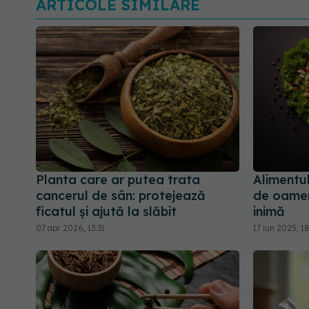
ARTICOLE SIMILARE
Planta care ar putea trata
Alimentu
cancerul de sân: protejează
de oameni
ficatul și ajută la slăbit
inimă
07 apr 2026, 13:31
17 iun 2025, 1