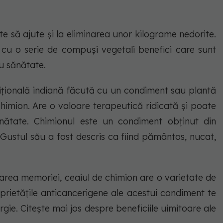
 să ajute și la eliminarea unor kilograme nedorite.
 cu o serie de compuși vegetali benefici care sunt
ru sănătate.
ițională indiană făcută cu un condiment sau plantă
mion. Are o valoare terapeutică ridicată și poate
ănătate. Chimionul este un condiment obținut din
ustul său a fost descris ca fiind pământos, nucat,
larea memoriei, ceaiul de chimion are o varietate de
roprietățile anticancerigene ale acestui condiment te
rgie. Citește mai jos despre beneficiile uimitoare ale