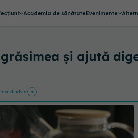
fecțiuni
Academia de sănătate
Evenimente
Alter
 grăsimea și ajută dig
e acest articol