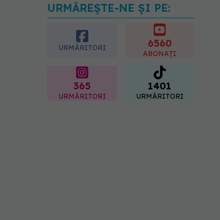
URMĂREȘTE-NE ȘI PE:
Reclamele din platformele
medicale AI pot influența
prescrierea
medicamentelor
6560
URMĂRITORI
09.08.2026, 21:00
ABONAȚI
365
1401
URMĂRITORI
URMĂRITORI