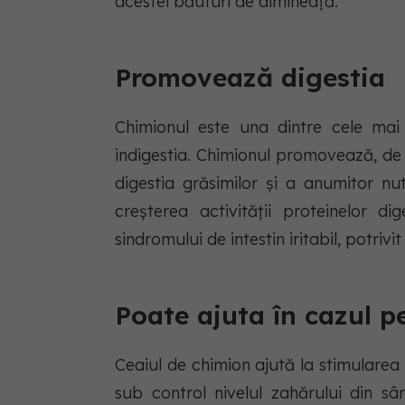
acestei băuturi de dimineață.
Promovează digestia
Chimionul este una dintre cele mai 
indigestia. Chimionul promovează, de a
digestia grăsimilor și a anumitor nutr
creșterea activității proteinelor 
sindromului de intestin iritabil, potrivi
Poate ajuta în cazul p
Ceaiul de chimion ajută la stimularea
sub control nivelul zahărului din s