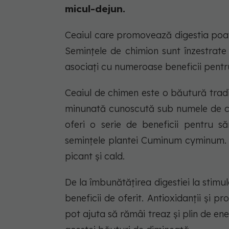
micul-dejun.
Ceaiul care promovează digestia poate
Semințele de chimion sunt înzestrate
asociați cu numeroase beneficii pent
Ceaiul de chimen este o băutură trad
minunată cunoscută sub numele de chi
oferi o serie de beneficii pentru s
semințele plantei Cuminum cyminum. G
picant și cald.
De la îmbunătățirea digestiei la stimu
beneficii de oferit. Antioxidanții și p
pot ajuta să rămâi treaz și plin de ene