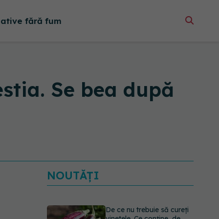
native fără fum
estia. Se bea după
NOUTĂȚI
De ce nu trebuie să cureți
vinetele. Ce conține, de