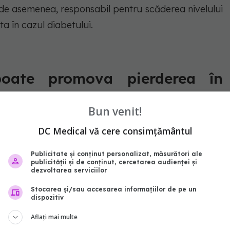
, de asemenea, responsabil pentru scăderea nivelului
a în cazul diabetului.
oate promova pierderea în
Bun venit!
reducerea sau pierderea în greutate în mod natural.
DC Medical vă cere consimțământul
dient activ numit timochinonă, o substanță chimică
Publicitate și conținut personalizat, măsurători ale
idante și antiinflamatorii. Acest component vizează
publicității și de conținut, cercetarea audienței și
dezvoltarea serviciilor
vează curățarea corpului de toxine.
Stocarea și/sau accesarea informațiilor de pe un
dispozitiv
Aflați mai multe