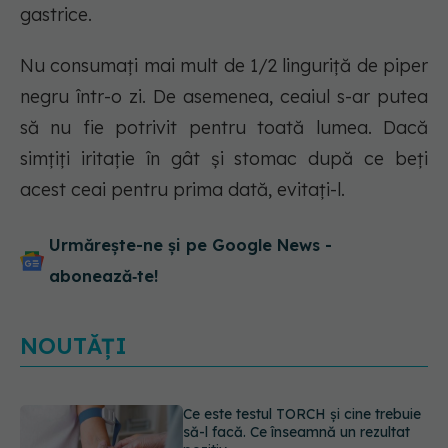
gastrice.
Nu consumați mai mult de 1/2 linguriță de piper
negru într-o zi. De asemenea, ceaiul s-ar putea
să nu fie potrivit pentru toată lumea. Dacă
simțiți iritație în gât și stomac după ce beți
acest ceai pentru prima dată, evitați-l.
Urmărește-ne și pe Google News -
abonează‑te!
NOUTĂȚI
Caz șocant la Cluj. Echipaj de
ambulanță atacat în timpul unei