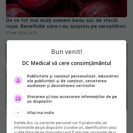
De ce tot mai mulți oameni beau suc de sfeclă
roșie. Beneficiile care i-au surprins pe cercetători
07 apr 2026, 12:20
Bun venit!
DC Medical vă cere consimțământul
Publicitate și conținut personalizat, măsurători
ale publicității și de conținut, cercetarea
audienței și dezvoltarea serviciilor
Stocarea și/sau accesarea informațiilor de pe
un dispozitiv
Aflați mai multe
Planta care îți poate ușura respirația și calma
tusea natural
Datele dvs. cu caracter personal vor fi prelucrate, iar
02 oct 2025, 13:18
informațiile de pe dispozitiv (cookie-uri, identificatori unici
și alte date de pe dispozitiv) pot fi stocate, accesate de și