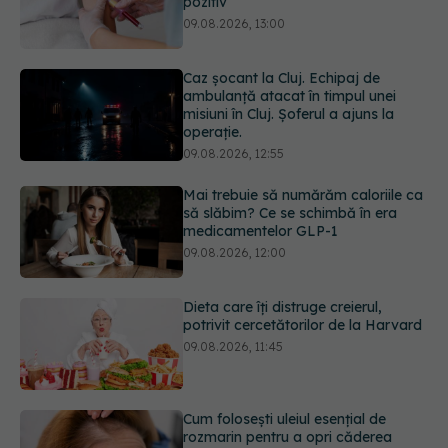
misiuni în Cluj. Șoferul a ajuns la
operație.
09.08.2026, 12:55
Mai trebuie să numărăm caloriile ca
să slăbim? Ce se schimbă în era
medicamentelor GLP-1
09.08.2026, 12:00
Dieta care îți distruge creierul,
potrivit cercetătorilor de la Harvard
09.08.2026, 11:45
Cum folosești uleiul esențial de
rozmarin pentru a opri căderea
părului
09.08.2026, 11:00
Ce este testul TORCH și cine trebuie
să-l facă. Ce înseamnă un rezultat