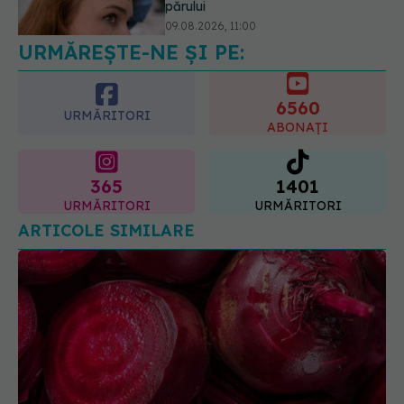
pozitiv
09.08.2026, 13:00
URMĂREȘTE-NE ȘI PE:
6560
URMĂRITORI
ABONAȚI
365
1401
URMĂRITORI
URMĂRITORI
ARTICOLE SIMILARE