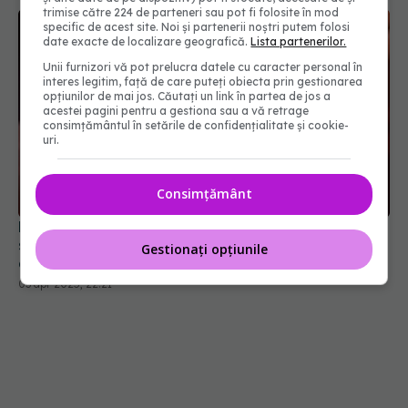
trimise către 224 de parteneri sau pot fi folosite în mod
specific de acest site. Noi și partenerii noștri putem folosi
date exacte de localizare geografică.
Lista partenerilor.
Unii furnizori vă pot prelucra datele cu caracter personal în
interes legitim, față de care puteți obiecta prin gestionarea
opțiunilor de mai jos. Căutați un link în partea de jos a
acestei pagini pentru a gestiona sau a vă retrage
consimțământul în setările de confidențialitate și cookie-
uri.
Consimțământ
Planta de "100 de ani" care curăţă vasele de
sânge. Lidia Fecioru: Câte cinci picături,
Gestionați opțiunile
dimineaţa
03 apr 2025, 22:21