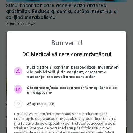
sprijină metabolismul
19 iun 2025, 16:43
Bun venit!
DC Medical vă cere consimțământul
Publicitate și conținut personalizat, măsurători
ale publicității și de conținut, cercetarea
audienței și dezvoltarea serviciilor
Stocarea și/sau accesarea informațiilor de pe
Ce se întâmplă dacă mănânci corcodușe verzi. Nu
un dispozitiv
ți-a spus nimeni ASTA! Sunt cianură în stomac
Aflați mai multe
02 iul 2025, 10:04
Datele dvs. cu caracter personal vor fi prelucrate, iar
informațiile de pe dispozitiv (cookie-uri, identificatori unici
și alte date de pe dispozitiv) pot fi stocate, accesate de și
trimise către 224 de parteneri sau pot fi folosite în mod
specific de acest site. Noi și partenerii noștri putem folosi