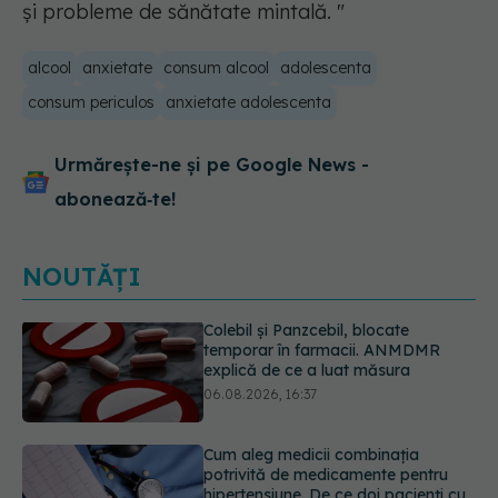
și probleme de sănătate mintală. "
alcool
anxietate
consum alcool
adolescenta
consum periculos
anxietate adolescenta
Urmărește-ne și pe Google News -
abonează‑te!
NOUTĂȚI
Cum aleg medicii combinația
potrivită de medicamente pentru
hipertensiune. De ce doi pacienți cu
aceeași tensiune pot primi
tratamente diferite
06.08.2026, 16:19