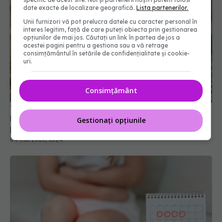
date exacte de localizare geografică.
Lista partenerilor.
Unii furnizori vă pot prelucra datele cu caracter personal în
interes legitim, față de care puteți obiecta prin gestionarea
opțiunilor de mai jos. Căutați un link în partea de jos a
acestei pagini pentru a gestiona sau a vă retrage
consimțământul în setările de confidențialitate și cookie-
uri.
Te doare capul? Acest ingredient banal din
Consimțământ
bucătărie face minuni! E mai puternic decât o
pastilă
04 mai 2025, 13:24
Gestionați opțiunile