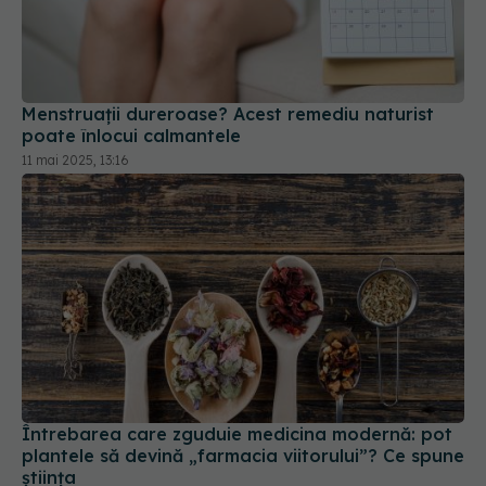
Menstruații dureroase? Acest remediu naturist
poate înlocui calmantele
11 mai 2025, 13:16
Întrebarea care zguduie medicina modernă: pot
plantele să devină „farmacia viitorului”? Ce spune
știința
25 iun 2026, 14:00