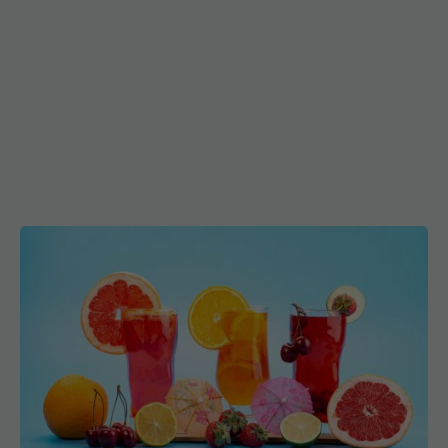
Sucul răcoritor care accelerează arderea
grăsimilor. Reduce glicemia, curăță intestinul și