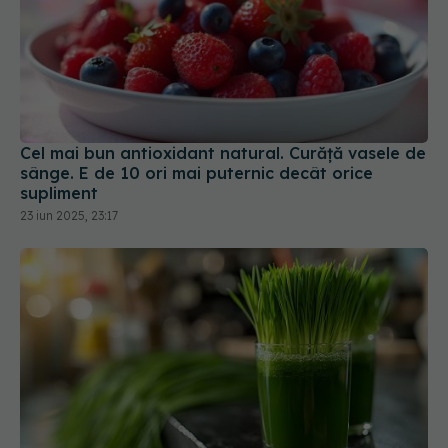
Cel mai bun antioxidant natural. Curăță vasele de
sânge. E de 10 ori mai puternic decât orice
supliment
23 iun 2025, 23:17
Planta numită "sângele verde" care distruge