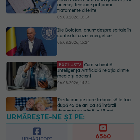
Ilie Bolojan, anunț despre spitale în
contextul crizei energetice
06.08.2026, 15:24
EXCLUSIV
Cum schimbă
Inteligența Artificială relația dintre
medic și pacient
06.08.2026, 14:34
Trei lucruri pe care trebuie să le faci
după 45 de ani ca să întârzii
demența cu până la 13 ani
06.08.2026, 13:03
URMĂREȘTE-NE ȘI PE:
Colebil și Panzcebil, blocate
temporar în farmacii. ANMDMR
explică de ce a luat măsura
6560
06.08.2026, 16:37
URMĂRITORI
ABONAȚI