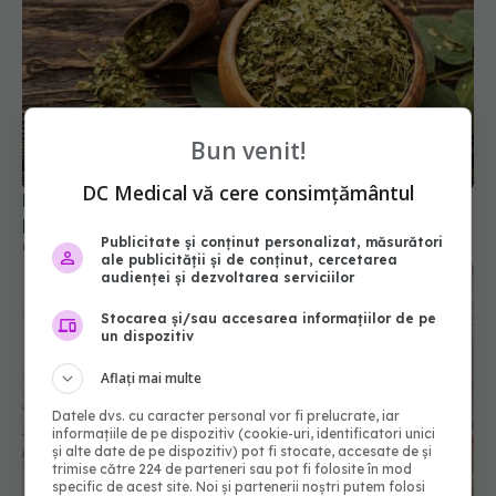
Bun venit!
DC Medical vă cere consimțământul
Planta care ar putea trata cancerul de sân:
protejează ficatul și ajută la slăbit
Publicitate și conținut personalizat, măsurători
07 apr 2026, 13:31
ale publicității și de conținut, cercetarea
audienței și dezvoltarea serviciilor
Stocarea și/sau accesarea informațiilor de pe
un dispozitiv
Aflați mai multe
Datele dvs. cu caracter personal vor fi prelucrate, iar
informațiile de pe dispozitiv (cookie-uri, identificatori unici
și alte date de pe dispozitiv) pot fi stocate, accesate de și
trimise către 224 de parteneri sau pot fi folosite în mod
specific de acest site. Noi și partenerii noștri putem folosi