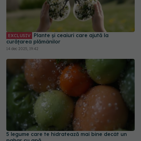
Plante și ceaiuri care ajută la
EXCLUSIV
curățarea plămânilor
14 dec 2025, 19:42
5 legume care te hidratează mai bine decât un
pahar cu apă