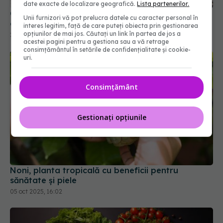
date exacte de localizare geografică.
Lista partenerilor.
Curcumina, condimentul natural la fel de eficient
Unii furnizori vă pot prelucra datele cu caracter personal în
ca medicamentele pentru reflux și indigestie
interes legitim, față de care puteți obiecta prin gestionarea
opțiunilor de mai jos. Căutați un link în partea de jos a
20 dec 2025, 18:41
acestei pagini pentru a gestiona sau a vă retrage
consimțământul în setările de confidențialitate și cookie-
uri.
Consimțământ
Gestionați opțiunile
Noni, planta tropicală cu beneficii pentru
sănătate și piele
05 oct 2025, 16:02