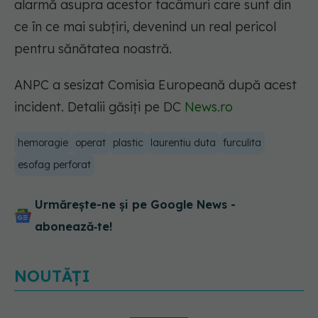
alarmă asupra acestor tacâmuri care sunt din
ce în ce mai subțiri, devenind un real pericol
pentru sănătatea noastră.
ANPC a sesizat Comisia Europeană după acest
incident. Detalii găsiți pe DC
News.ro
hemoragie
operat
plastic
laurentiu duta
furculita
esofag perforat
Urmărește-ne și pe Google News -
abonează‑te!
NOUTĂȚI