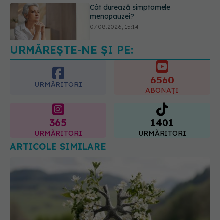
EXCLUSIV
Cancerele care pot fi
prevenite. Dr. Sorin Bogdan
(SANADOR): Au metode de
prevenție
07.08.2026, 20:09
URMĂREȘTE-NE ȘI PE:
6560
URMĂRITORI
ABONAȚI
365
1401
URMĂRITORI
URMĂRITORI
ARTICOLE SIMILARE