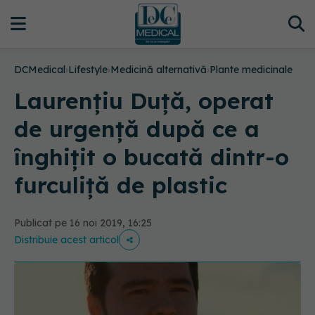
DCMedical
›
Lifestyle
›
Medicină alternativă
›
Plante medicinale
Laurențiu Duță, operat
de urgență după ce a
înghițit o bucată dintr-o
furculiță de plastic
Publicat pe 16 noi 2019, 16:25
Distribuie acest articol