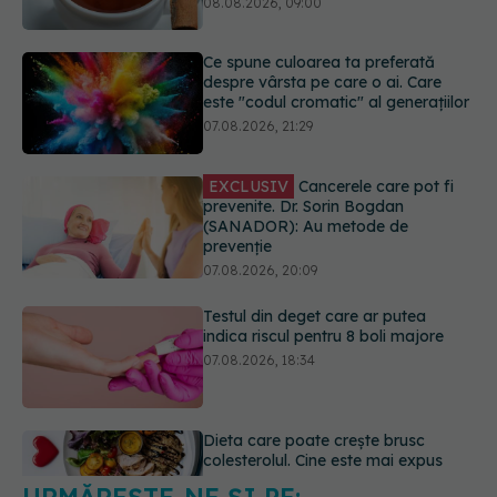
07.08.2026, 21:29
EXCLUSIV
Cancerele care pot fi
prevenite. Dr. Sorin Bogdan
(SANADOR): Au metode de
prevenție
07.08.2026, 20:09
Testul din deget care ar putea
indica riscul pentru 8 boli majore
07.08.2026, 18:34
Dieta care poate crește brusc
colesterolul. Cine este mai expus
07.08.2026, 17:22
URMĂREȘTE-NE ȘI PE:
Ceaiul care ajută organismul să
lupte cu inflamația. Poate regla