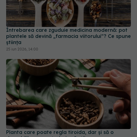
Întrebarea care zguduie medicina modernă: pot
plantele să devină „farmacia viitorului”? Ce spune
știința
25 iun 2026, 14:00
Planta care poate regla tiroida, dar și să o
dezechilibreze: ce trebuie să știi
19 iul 2026, 16:00