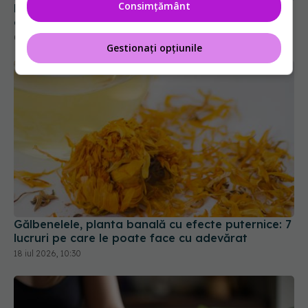
Consimțământ
06 iul 2025, 11:00
Gestionați opțiunile
Gălbenelele, planta banală cu efecte puternice: 7
lucruri pe care le poate face cu adevărat
18 iul 2026, 10:30