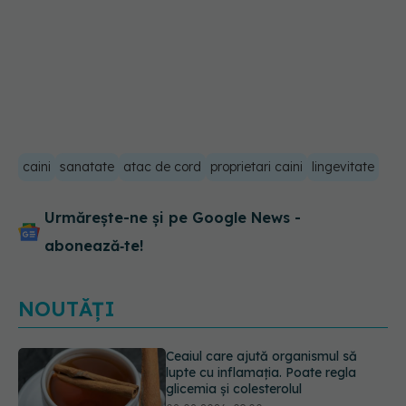
caini
sanatate
atac de cord
proprietari caini
lingevitate
Urmărește-ne și pe Google News -
abonează‑te!
NOUTĂȚI
Ce spune culoarea ta preferată
despre vârsta pe care o ai. Care
este "codul cromatic" al generațiilor