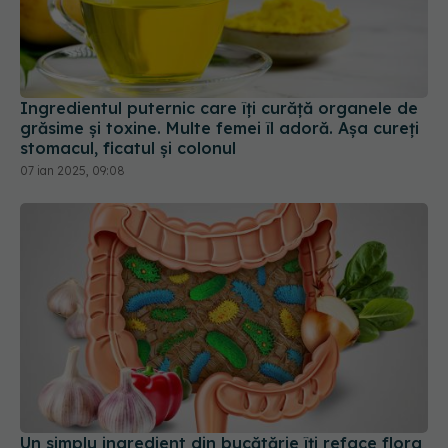
Ingredientul puternic care îți curăță organele de
grăsime și toxine. Multe femei îl adoră. Așa cureți
stomacul, ficatul și colonul
07 ian 2025, 09:08
Un simplu ingredient din bucătărie îți reface flora
intestinală natural
06 noi 2025, 11:53