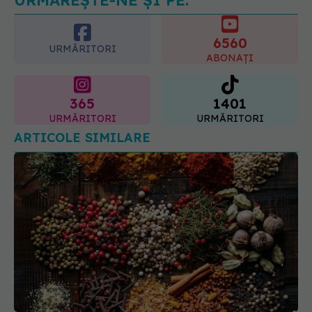
glicemia și colesterolul
6560
08.08.2026, 09:00
URMĂRITORI
ABONAȚI
365
1401
URMĂRITORI
URMĂRITORI
ARTICOLE SIMILARE
Consumul de cuișoare, beneficii. 11 motive pentru
care să le incluzi în dieta zilnică