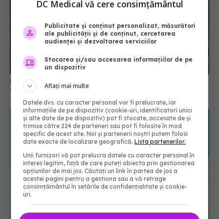
DC Medical vă cere consimțământul
Publicitate și conținut personalizat, măsurători
ale publicității și de conținut, cercetarea
audienței și dezvoltarea serviciilor
Planta care calmează inflamațiile. E folosită în
Stocarea și/sau accesarea informațiilor de pe
un dispozitiv
tratamentul pentru cancer
24 iul 2025, 14:15
Aflați mai multe
Datele dvs. cu caracter personal vor fi prelucrate, iar
informațiile de pe dispozitiv (cookie-uri, identificatori unici
și alte date de pe dispozitiv) pot fi stocate, accesate de și
trimise către 224 de parteneri sau pot fi folosite în mod
specific de acest site. Noi și partenerii noștri putem folosi
date exacte de localizare geografică.
Lista partenerilor.
Unii furnizori vă pot prelucra datele cu caracter personal în
interes legitim, față de care puteți obiecta prin gestionarea
opțiunilor de mai jos. Căutați un link în partea de jos a
acestei pagini pentru a gestiona sau a vă retrage
consimțământul în setările de confidențialitate și cookie-
uri.
Fructul care îți curăță arterele și ține diabetul
departe