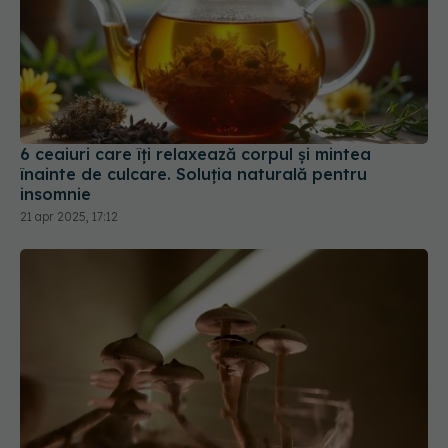
6 ceaiuri care îți relaxează corpul și mintea
înainte de culcare. Soluția naturală pentru
insomnie
21 apr 2025, 17:12
Ciuperca lui Dumnezeu sau "ciuperca nemuririi":