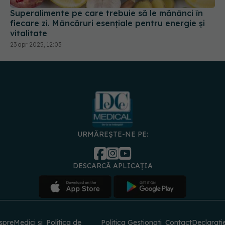
vitalitate
23 apr 2025, 12:03
URMĂREȘTE-NE PE:
DESCARCĂ APLICAȚIA
spre
Medici și
Politica de
Politica
Gestionați
Contact
Declarați
specialiști
confidențialitate
Cookies
preferințele
de
accesibili