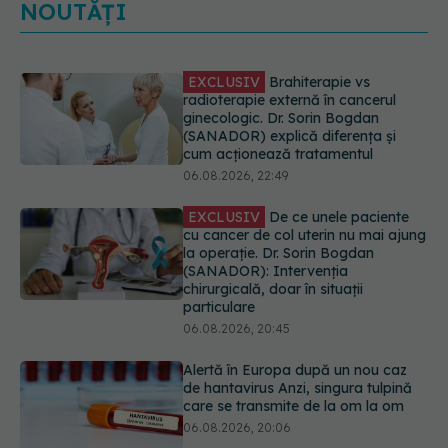
NOUTĂȚI
EXCLUSIV
De ce unele paciente
cu cancer de col uterin nu mai ajung
la operație. Dr. Sorin Bogdan
(SANADOR): Intervenția
chirurgicală, doar în situații
particulare
06.08.2026, 20:45
Alertă în Europa după un nou caz
de hantavirus Anzi, singura tulpină
care se transmite de la om la om
06.08.2026, 20:06
Mii de angajați din Sănătate ar
putea primi salarii mai mari.
Sindicatele cer schimbarea legii
06.08.2026, 19:26