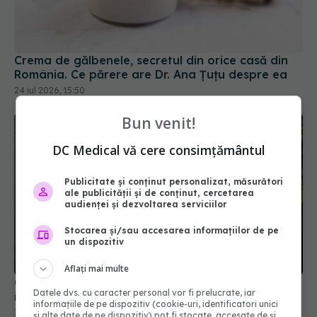
Crema de gălbenele, secretul din orice casă din
România. Ce părere are Dr. Ana Țuțu despre ea
24 iul 2026, 15:50
Bun venit!
DC Medical vă cere consimțământul
Publicitate și conținut personalizat, măsurători
ale publicității și de conținut, cercetarea
audienței și dezvoltarea serviciilor
Stocarea și/sau accesarea informațiilor de pe
un dispozitiv
Oregano, planta simplă care reduce stresul,
întărește imunitatea și luptă cu infecțiile
Aflați mai multe
30 noi 2025, 09:30
Datele dvs. cu caracter personal vor fi prelucrate, iar
informațiile de pe dispozitiv (cookie-uri, identificatori unici
și alte date de pe dispozitiv) pot fi stocate, accesate de și