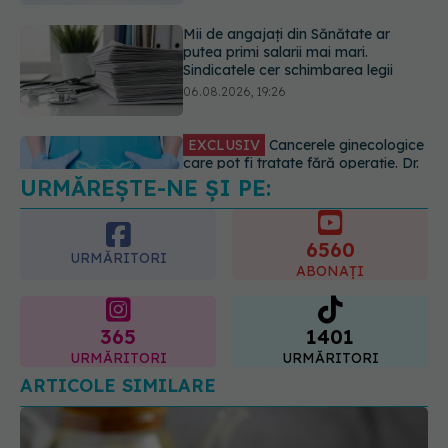
EXCLUSIV
Cancerele ginecologice
care pot fi tratate fără operație. Dr.
Sorin Bogdan (SANADOR): Chirurgia
este indicată doar punctual, pentru
anumite categorii de paciente
06.08.2026, 19:05
URMĂREȘTE-NE ȘI PE:
EXCLUSIV
Brahiterapie vs
radioterapie externă în cancerul
ginecologic. Dr. Sorin Bogdan
6560
(SANADOR) explică diferența și
URMĂRITORI
cum acționează tratamentul
ABONAȚI
06.08.2026, 22:49
365
1401
URMĂRITORI
URMĂRITORI
ARTICOLE SIMILARE