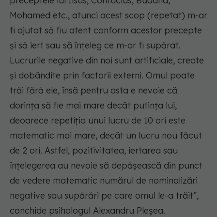
preceptele lui Iisus, Confucius, Buddha,
Mohamed etc., atunci acest scop (repetat) m-ar
fi ajutat să fiu atent conform acestor precepte
și să iert sau să înțeleg ce m-ar fi supărat.
Lucrurile negative din noi sunt artificiale, create
și dobândite prin factorii externi. Omul poate
trăi fără ele, însă pentru asta e nevoie că
dorința să fie mai mare decât putința lui,
deoarece repetiția unui lucru de 10 ori este
matematic mai mare, decât un lucru nou făcut
de 2 ori. Astfel, pozitivitatea, iertarea sau
înțelegerea au nevoie să depășească din punct
de vedere matematic numărul de nominalizări
negative sau supărări pe care omul le-a trăit”,
conchide psihologul Alexandru Pleșea.