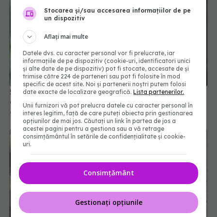
Stocarea și/sau accesarea informațiilor de pe
un dispozitiv
Aflați mai multe
Datele dvs. cu caracter personal vor fi prelucrate, iar
informațiile de pe dispozitiv (cookie-uri, identificatori unici
și alte date de pe dispozitiv) pot fi stocate, accesate de și
trimise către 224 de parteneri sau pot fi folosite în mod
specific de acest site. Noi și partenerii noștri putem folosi
5 plante și condimente care îmbunătățesc
date exacte de localizare geografică.
Lista partenerilor.
digestia
Unii furnizori vă pot prelucra datele cu caracter personal în
07 oct 2025, 18:53
interes legitim, față de care puteți obiecta prin gestionarea
opțiunilor de mai jos. Căutați un link în partea de jos a
acestei pagini pentru a gestiona sau a vă retrage
consimțământul în setările de confidențialitate și cookie-
uri.
Consimțământ
Gestionați opțiunile