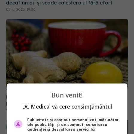
decât un ou și scade colesterolul fără efort
05 iul 2025, 19:00
Te doare capul? Acest ingredient banal din
Bun venit!
bucătărie face minuni! E mai puternic decât o
pastilă
DC Medical vă cere consimțământul
04 mai 2025, 13:24
Publicitate și conținut personalizat, măsurători
ale publicității și de conținut, cercetarea
audienței și dezvoltarea serviciilor