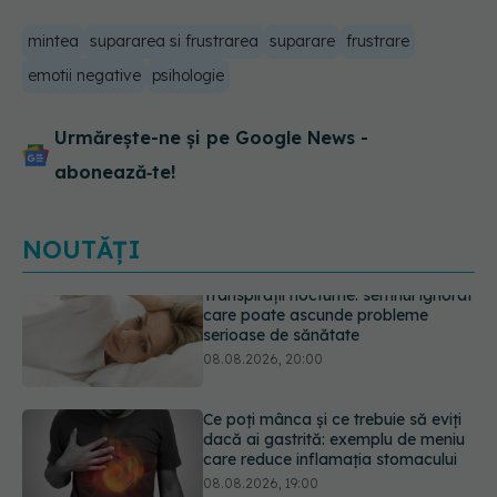
mintea
supararea si frustrarea
suparare
frustrare
emotii negative
psihologie
Urmărește-ne și pe Google News -
abonează‑te!
NOUTĂȚI
Ce poți mânca și ce trebuie să eviți
dacă ai gastrită: exemplu de meniu
care reduce inflamația stomacului
08.08.2026, 19:00
Microplasticele pot traversa bariera
placentară și modifica hormonii
08.08.2026, 18:00