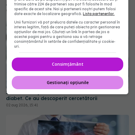
Alzheimer ar putea schimba tratamentul bolii
trimise către 224 de parteneri sau pot fi folosite în mod
specific de acest site. Noi și partenerii noștri putem folosi
03 aug 2026, 20:08
date exacte de localizare geografică.
Lista partenerilor.
Unii furnizori vă pot prelucra datele cu caracter personal în
interes legitim, față de care puteți obiecta prin gestionarea
opțiunilor de mai jos. Căutați un link în partea de jos a
acestei pagini pentru a gestiona sau a vă retrage
consimțământul în setările de confidențialitate și cookie-
uri.
Consimțământ
Gestionați opțiunile
Semnul care poate indica un risc ascuns de
diabet. Ce au descoperit cercetătorii
02 aug 2026, 15:41