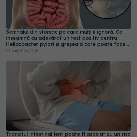
Semnalul din stomac pe care mulți îl ignoră. Ce
înseamnă cu adevărat un test pozitiv pentru
Helicobacter pylori și greșeala care poate face
tratamentul mult mai dificil
05 aug 2026, 15:18
Tranzitul intestinal lent poate fi asociat cu un risc