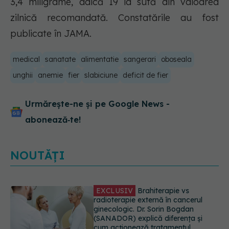
3,4 miligrame, adică 19 la sută din valoarea
zilnică recomandată. Constatările au fost
publicate în JAMA.
medical
sanatate
alimentatie
sangerari
oboseala
unghii
anemie
fier
slabiciune
deficit de fier
Urmărește-ne și pe Google News -
abonează‑te!
NOUTĂȚI
EXCLUSIV
De ce unele paciente
cu cancer de col uterin nu mai ajung
la operație. Dr. Sorin Bogdan
(SANADOR): Intervenția
chirurgicală, doar în situații