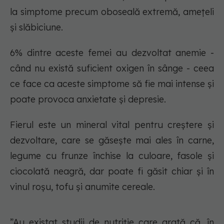
la simptome precum oboseală extremă, amețeli
și slăbiciune.
6% dintre aceste femei au dezvoltat anemie -
când nu există suficient oxigen în sânge - ceea
ce face ca aceste simptome să fie mai intense și
poate provoca anxietate și depresie.
Fierul este un mineral vital pentru creștere și
dezvoltare, care se găsește mai ales în carne,
legume cu frunze închise la culoare, fasole și
ciocolată neagră, dar poate fi găsit chiar și în
vinul roșu, tofu și anumite cereale.
”Au existat studii de nutriție care arată că, în