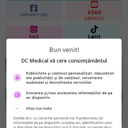
radioterapie externă în cancerul
ginecologic. Dr. Sorin Bogdan
6560
(SANADOR) explică diferența și
URMĂRITORI
cum acționează tratamentul
ABONAȚI
06.08.2026, 22:49
365
1401
URMĂRITORI
URMĂRITORI
Bun venit!
ARTICOLE SIMILARE
DC Medical vă cere consimțământul
Publicitate și conținut personalizat, măsurători
ale publicității și de conținut, cercetarea
audienței și dezvoltarea serviciilor
Stocarea și/sau accesarea informațiilor de pe
un dispozitiv
Aflați mai multe
Datele dvs. cu caracter personal vor fi prelucrate, iar
informațiile de pe dispozitiv (cookie-uri, identificatori unici
Ce au găsit cercetătorii în creierul persoanelor cu
și alte date de pe dispozitiv) pot fi stocate, accesate de și