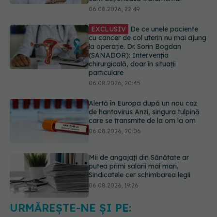
particulare
06.08.2026, 20:45
Alertă în Europa după un nou caz
de hantavirus Anzi, singura tulpină
care se transmite de la om la om
06.08.2026, 20:06
Mii de angajați din Sănătate ar
putea primi salarii mai mari.
Sindicatele cer schimbarea legii
06.08.2026, 19:26
EXCLUSIV
Cancerele ginecologice
care pot fi tratate fără operație. Dr.
Sorin Bogdan (SANADOR): Chirurgia
este indicată doar punctual, pentru
anumite categorii de paciente
06.08.2026, 19:05
URMĂREȘTE-NE ȘI PE:
EXCLUSIV
Brahiterapie vs