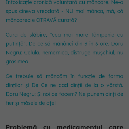
Intoxicație cronică voluntară cu mâncare. Ne-a
spus cineva vreodată - NU mai mânca, mă, că
mâncarea e OTRAVĂ curată?
Cura de slăbire, "cea mai mare tâmpenie cu
putință". De ce să mănânci din 3 în 3 ore. Doru
Negru: Celula, nemernica, distruge mușchiul, nu
grăsimea
Ce trebuie să mâncăm în funcție de forma
dinților și De Ce ne cad dinții de la o vârstă.
Doru Negru: Și noi ce facem? Ne punem dinți de
fier și măsele de oțel
Problemă cu medicamentul care