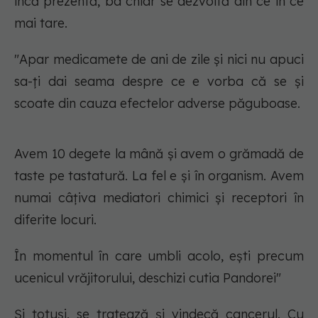
încă prezentă, ba chiar se dezvoltă din ce în ce
mai tare.
"Apar medicamete de ani de zile și nici nu apuci
sa-ți dai seama despre ce e vorba că se și
scoate din cauza efectelor adverse păguboase.
Avem 10 degete la mână și avem o grămadă de
taste pe tastatură. La fel e și în organism. Avem
numai câțiva mediatori chimici și receptori în
diferite locuri.
În momentul în care umbli acolo, ești precum
ucenicul vrăjitorului, deschizi cutia Pandorei"
Și totuși, se tratează și vindecă cancerul. Cu