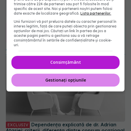
trimise către 224 de parteneri sau pot fi folosite în mod
6560
specific de acest site. Noi și partenerii noștri putem folosi
URMĂRITORI
date exacte de localizare geografică.
Lista partenerilor.
ABONAȚI
Unii furnizori vă pot prelucra datele cu caracter personal în
interes legitim, față de care puteți obiecta prin gestionarea
opțiunilor de mai jos. Căutați un link în partea de jos a
365
1401
acestei pagini pentru a gestiona sau a vă retrage
URMĂRITORI
URMĂRITORI
consimțământul în setările de confidențialitate și cookie-
uri.
ARTICOLE SIMILARE
Consimțământ
Gestionați opțiunile
Dependența explicată de dr. Adrian
EXCLUSIV
Atasiei: criterii, diferența dintre consum ocazional