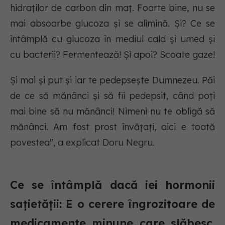
hidraților de carbon din maț. Foarte bine, nu se
mai absoarbe glucoza și se alimină. Și? Ce se
întâmplă cu glucoza în mediul cald și umed și
cu bacterii? Fermentează! Și apoi? Scoate gaze!
Și mai și put și iar te pedepsește Dumnezeu. Păi
de ce să mănânci și să fii pedepsit, când poți
mai bine să nu mănânci! Nimeni nu te obligă să
mănânci. Am fost prost învățați, aici e toată
povestea", a explicat Doru Negru.
Ce se întâmplă dacă iei hormonii
sațietății: E o cerere îngrozitoare de
medicamente minune care slăbesc.