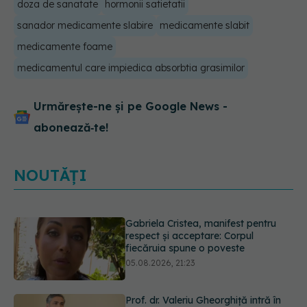
doza de sanatate
hormonii satietatii
sanador medicamente slabire
medicamente slabit
medicamente foame
medicamentul care impiedica absorbtia grasimilor
Urmărește-ne și pe Google News -
abonează‑te!
NOUTĂȚI
Prof. dr. Valeriu Gheorghiță intră în
Board-ul Editorial al revistei
Scientific Reports, din Nature
Portfolio
05.08.2026, 21:09
Testul de 10 minute care poate