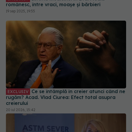
românesc, între vraci, moașe și bărbieri
19 sep 2025, 19:55
Ce se întâmplă în creier atunci când ne
EXCLUSIV
rugăm? Acad. Vlad Ciurea: Efect total asupra
creierului
20 iul 2026, 15:42