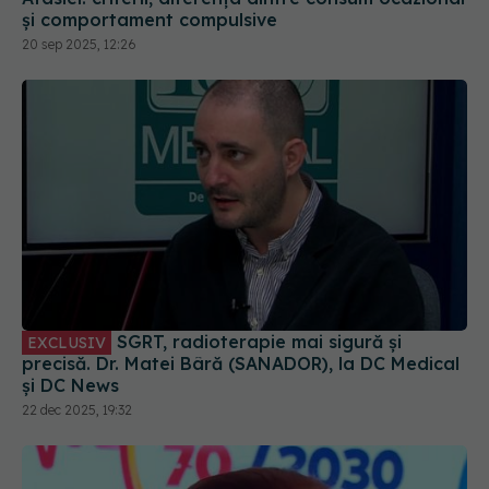
și comportament compulsive
20 sep 2025, 12:26
SGRT, radioterapie mai sigură și
EXCLUSIV
precisă. Dr. Matei Bâră (SANADOR), la DC Medical
și DC News
22 dec 2025, 19:32