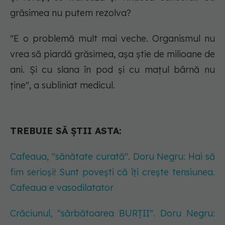
grăsimea nu putem rezolva?
"E o problemă mult mai veche. Organismul nu
vrea să piardă grăsimea, așa știe de milioane de
ani. Și cu slana în pod și cu mațul bârnă nu
ține", a subliniat medicul.
TREBUIE SĂ ȘTII ASTA:
Cafeaua, "sănătate curată". Doru Negru: Hai să
fim serioși! Sunt povești că îți crește tensiunea.
Cafeaua e vasodilatator
Crăciunul, "sărbătoarea BURȚII". Doru Negru: