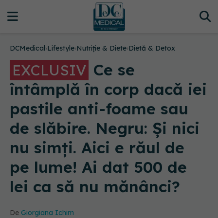
DCMedical
›
Lifestyle
›
Nutriție & Diete
›
Dietă & Detox
Ce se
EXCLUSIV
întâmplă în corp dacă iei
pastile anti-foame sau
de slăbire. Negru: Și nici
nu simți. Aici e răul de
pe lume! Ai dat 500 de
lei ca să nu mănânci?
De
Giorgiana Ichim