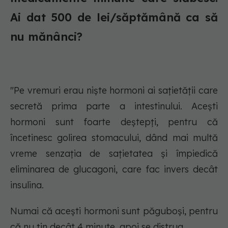
Ai dat 500 de lei/săptămână ca să
nu mănânci?
"Pe vremuri erau niște hormoni ai sațietății care
secretă prima parte a intestinului. Acești
hormoni sunt foarte deștepți, pentru că
încetinesc golirea stomacului, dând mai multă
vreme senzația de sațietatea și împiedică
eliminarea de glucagoni, care fac invers decât
insulina.
Numai că acești hormoni sunt păguboși, pentru
că nu țin decât 4 minute, apoi se distrug.