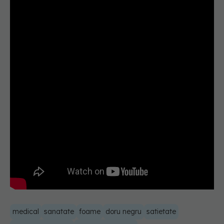
medical
sanatate
foame
doru negru
satietate