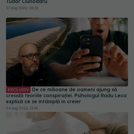
Tudor Ciuhodaru
07 aug 2026, 08:21
De ce milioane de oameni ajung să
EXCLUSIV
creadă teoriile conspirației. Psihologul Radu Leca
explică ce se întâmplă în creier
04 aug 2026, 13:45