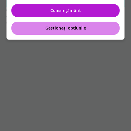
Greșeala care îți crește tensiunea arterială. Nu
Consimțământ
este doar sarea din solniță
07 aug 2026, 12:14
Gestionați opțiunile