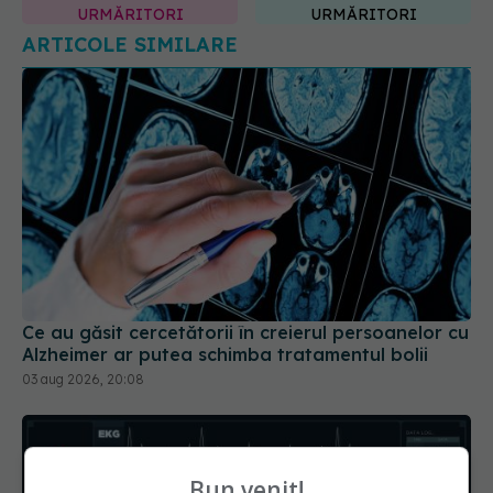
URMĂRITORI
URMĂRITORI
ARTICOLE SIMILARE
Ce au găsit cercetătorii în creierul persoanelor cu
Alzheimer ar putea schimba tratamentul bolii
03 aug 2026, 20:08
Bun venit!