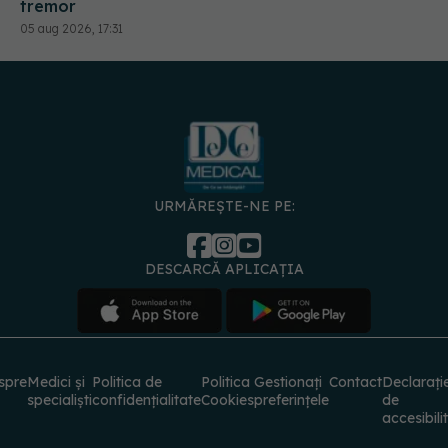
tremor
05 aug 2026, 17:31
URMĂREȘTE-NE PE:
DESCARCĂ APLICAȚIA
spre
Medici și
Politica de
Politica
Gestionați
Contact
Declarați
specialiști
confidențialitate
Cookies
preferințele
de
accesibili