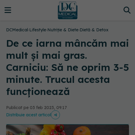
DCMedical
›
Lifestyle
›
Nutriție & Diete
›
Dietă & Detox
De ce iarna mâncăm mai
mult și mai gras.
Carniciu: Să ne oprim 3-5
minute. Trucul acesta
funcționează
Publicat pe 03 feb 2023, 09:17
Distribuie acest articol