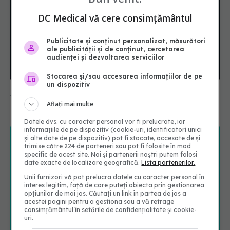
DC Medical vă cere consimțământul
Publicitate și conținut personalizat, măsurători
ale publicității și de conținut, cercetarea
audienței și dezvoltarea serviciilor
Stocarea și/sau accesarea informațiilor de pe
un dispozitiv
Ce înseamnă dacă ai pulsul neregulat și când
trebuie să mergi la medic
Aflați mai multe
03 aug 2026, 22:46
Datele dvs. cu caracter personal vor fi prelucrate, iar
informațiile de pe dispozitiv (cookie-uri, identificatori unici
și alte date de pe dispozitiv) pot fi stocate, accesate de și
trimise către 224 de parteneri sau pot fi folosite în mod
specific de acest site. Noi și partenerii noștri putem folosi
date exacte de localizare geografică.
Lista partenerilor.
Unii furnizori vă pot prelucra datele cu caracter personal în
interes legitim, față de care puteți obiecta prin gestionarea
opțiunilor de mai jos. Căutați un link în partea de jos a
acestei pagini pentru a gestiona sau a vă retrage
consimțământul în setările de confidențialitate și cookie-
uri.