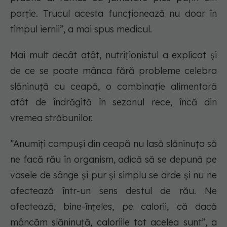
porție. Trucul acesta funcționează nu doar în
timpul iernii”, a mai spus medicul.
Mai mult decât atât, nutriționistul a explicat și
de ce se poate mânca fără probleme celebra
slăninuță cu ceapă, o combinație alimentară
atât de îndrăgită în sezonul rece, încă din
vremea străbunilor.
”Anumiți compuși din ceapă nu lasă slăninuța să
ne facă rău în organism, adică să se depună pe
vasele de sânge și pur și simplu se arde și nu ne
afectează într-un sens destul de rău. Ne
afectează, bine-înțeles, pe calorii, că dacă
mâncăm slăninuță, caloriile tot acelea sunt”, a