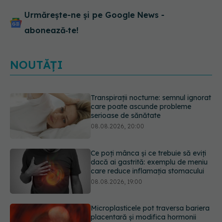
Urmărește-ne și pe Google News -
abonează‑te!
NOUTĂȚI
Ce poți mânca și ce trebuie să eviți
dacă ai gastrită: exemplu de meniu
care reduce inflamația stomacului
08.08.2026, 19:00
Microplasticele pot traversa bariera
placentară și modifica hormonii
08.08.2026, 18:00
Trucul genial cu ceai negru pentru
păr. Tot mai multe femei îl adoră