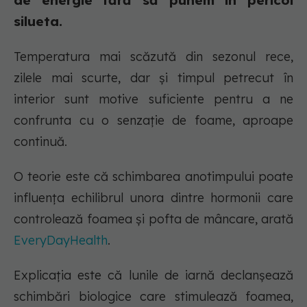
de energie fără să punem în pericol
silueta.
Temperatura mai scăzută din sezonul rece,
zilele mai scurte, dar și timpul petrecut în
interior sunt motive suficiente pentru a ne
confrunta cu o senzație de foame, aproape
continuă.
O teorie este că schimbarea anotimpului poate
influența echilibrul unora dintre hormonii care
controlează foamea și pofta de mâncare, arată
EveryDayHealth
.
Explicația este că lunile de iarnă declanșează
schimbări biologice care stimulează foamea,