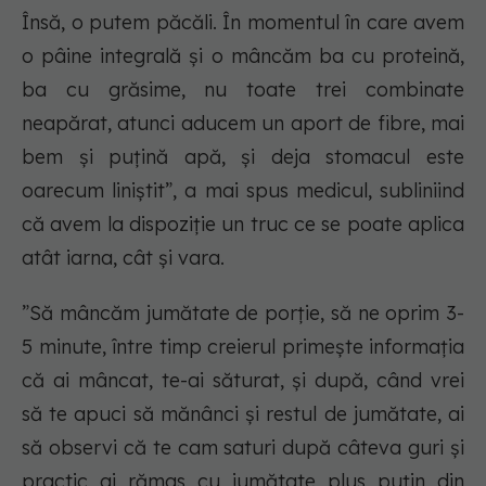
Însă, o putem păcăli. În momentul în care avem
o pâine integrală și o mâncăm ba cu proteină,
ba cu grăsime, nu toate trei combinate
neapărat, atunci aducem un aport de fibre, mai
bem și puțină apă, și deja stomacul este
oarecum liniștit”, a mai spus medicul, subliniind
că avem la dispoziție un truc ce se poate aplica
atât iarna, cât și vara.
”Să mâncăm jumătate de porție, să ne oprim 3-
5 minute, între timp creierul primește informația
că
ai mâncat, te-ai săturat,
și după, când vrei
să te apuci să mănânci și restul de jumătate, ai
să observi că te cam saturi după câteva guri și
practic ai rămas cu jumătate plus puțin din