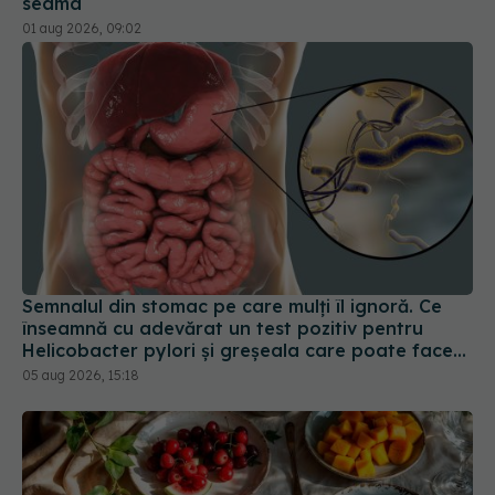
seama
01 aug 2026, 09:02
Semnalul din stomac pe care mulți îl ignoră. Ce
înseamnă cu adevărat un test pozitiv pentru
Helicobacter pylori și greșeala care poate face
tratamentul mult mai dificil
05 aug 2026, 15:18