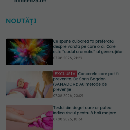
abonează‑te!
NOUTĂȚI
EXCLUSIV
Cancerele care pot fi
prevenite. Dr. Sorin Bogdan
(SANADOR): Au metode de
prevenție
07.08.2026, 20:09
Testul din deget care ar putea
indica riscul pentru 8 boli majore
07.08.2026, 18:34
Dieta care poate crește brusc
colesterolul. Cine este mai expus
07.08.2026, 17:22