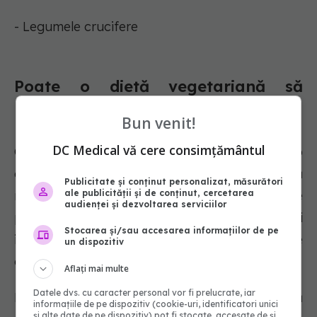
- Legumele crucifere
Poate o dietă vegetariană să
reducă inflamația?
Bun venit!
DC Medical vă cere consimțământul
O dietă vegetariană sau vegană poate fi o
opțiune pentru persoanele care doresc să
Publicitate și conținut personalizat, măsurători
ale publicității și de conținut, cercetarea
reducă inflamația, deoarece aceste diete
audienței și dezvoltarea serviciilor
privilegiază de obicei alimentele naturale și
Stocarea și/sau accesarea informațiilor de pe
integrale, reducând în același timp consumul de
un dispozitiv
grăsimi saturate.
Aflați mai multe
Datele dvs. cu caracter personal vor fi prelucrate, iar
De exemplu, o
analiză
din 2017 a constatat că
informațiile de pe dispozitiv (cookie-uri, identificatori unici
și alte date de pe dispozitiv) pot fi stocate, accesate de și