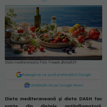
Dieta mediteraneana Foto: Freepik @shijil619
Adaugă-ne ca sursă preferată în Google
Urmărește-ne pe Google News
Dieta mediteraneană și dieta DASH fac
parte din dietele antiinflamatorii.