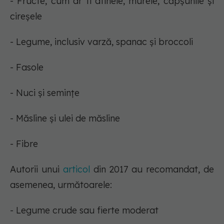
- Fructe, cum ar fi afinele, murele, căpșunile și
cireșele
- Legume, inclusiv varză, spanac și broccoli
- Fasole
- Nuci și semințe
- Măsline și ulei de măsline
- Fibre
Autorii unui
articol
din 2017 au recomandat, de
asemenea, următoarele:
- Legume crude sau fierte moderat