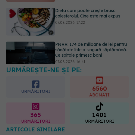
PNRR: 174 de milioane de lei pentru
sănătate într-o singură săptămână.
Ce spitale primesc bani
07.08.2026, 16:41
Ce spune culoarea ta preferată
despre vârsta pe care o ai. Care
este "codul cromatic" al generațiilor
07.08.2026, 21:29
URMĂREȘTE-NE ȘI PE:
6560
URMĂRITORI
ABONAȚI
365
1401
URMĂRITORI
URMĂRITORI
ARTICOLE SIMILARE