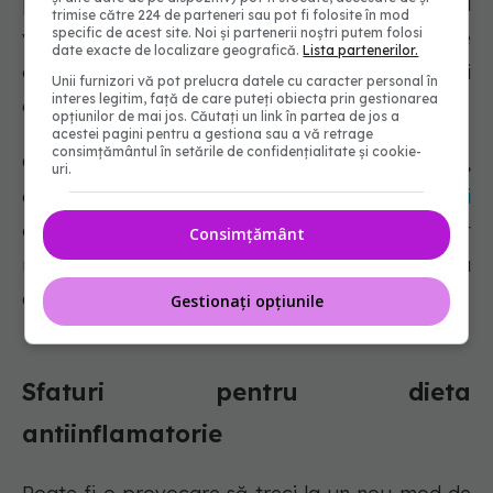
persoanele care urmează o dietă vegană sau
trimise către 224 de parteneri sau pot fi folosite în mod
specific de acest site. Noi și partenerii noștri putem folosi
vegetariană timp de 2 ani sau mai mult au, de
date exacte de localizare geografică.
Lista partenerilor.
obicei, biomarkeri inflamatori mai mici decât cei
Unii furnizori vă pot prelucra datele cu caracter personal în
interes legitim, față de care puteți obiecta prin gestionarea
care mănâncă carne.
opțiunilor de mai jos. Căutați un link în partea de jos a
acestei pagini pentru a gestiona sau a vă retrage
consimțământul în setările de confidențialitate și cookie-
Cu toate acestea, lipsesc studiile mari,
uri.
controlate asupra
mecanismelor antiinflamatorii
ale dietelor vegane și vegetariene și sunt
Consimțământ
necesare cercetări suplimentare pentru a
explora pe deplin efectele lor pozitive.
Gestionați opțiunile
Sfaturi pentru dieta
antiinflamatorie