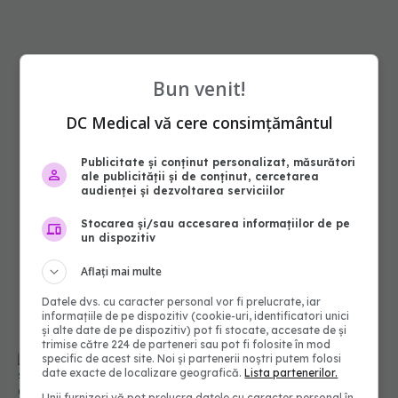
Bun venit!
DC Medical vă cere consimțământul
Publicitate și conținut personalizat, măsurători
ale publicității și de conținut, cercetarea
audienței și dezvoltarea serviciilor
Stocarea și/sau accesarea informațiilor de pe
un dispozitiv
Aflați mai multe
Datele dvs. cu caracter personal vor fi prelucrate, iar
informațiile de pe dispozitiv (cookie-uri, identificatori unici
și alte date de pe dispozitiv) pot fi stocate, accesate de și
trimise către 224 de parteneri sau pot fi folosite în mod
specific de acest site. Noi și partenerii noștri putem folosi
date exacte de localizare geografică.
Lista partenerilor.
Cum să iți arăți afecțiunea în relație: gesturi pe
Unii furnizori vă pot prelucra datele cu caracter personal în