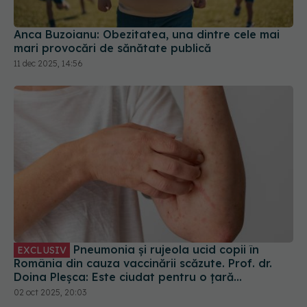
Anca Buzoianu: Obezitatea, una dintre cele mai
mari provocări de sănătate publică
11 dec 2025, 14:56
Pneumonia și rujeola ucid copii în
EXCLUSIV
România din cauza vaccinării scăzute. Prof. dr.
Doina Pleșca: Este ciudat pentru o țară
europeană
02 oct 2025, 20:03