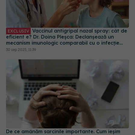
Vaccinul antigripal nazal spray: cât de
EXCLUSIV
eficient e? Dr. Doina Pleșca: Declanșează un
mecanism imunologic comparabil cu o infecție
reală
30 sep 2025, 11:39
De ce amânăm sarcinile importante. Cum ieșim