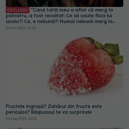
"Când tatăl meu a aflat că merg la
EXCLUSIV
psihiatru, a fost revoltat: Ce să caute fiica lui
acolo?! Ce, e nebună?! Numai nebunii merg la
psihiatru!"
04 iun 2024, 12:05
Fructele îngrașă? Zahărul din fructe este
periculos? Răspunsul te va surprinde
04 aug 2025, 21:03