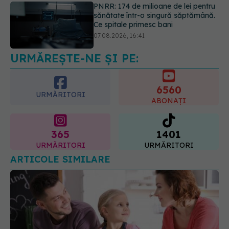
Ce spune culoarea ta preferată
despre vârsta pe care o ai. Care
este "codul cromatic" al generațiilor
07.08.2026, 21:29
URMĂREȘTE-NE ȘI PE:
6560
URMĂRITORI
ABONAȚI
365
1401
URMĂRITORI
URMĂRITORI
ARTICOLE SIMILARE