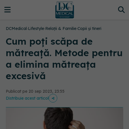
DCMedical
›
Lifestyle
›
Relații & Familie
›
Copii și tineri
Cum poți scăpa de
mătreață. Metode pentru
a elimina mătreața
excesivă
Publicat pe 20 sep 2023, 23:55
Distribuie acest articol