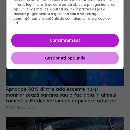
care trebuie să le faci
interes legitim, față de care puteți obiecta prin gestionarea
opțiunilor de mai jos. Căutați un link în partea de jos a
23 iul 2024, 23:07
acestei pagini pentru a gestiona sau a vă retrage
consimțământul în setările de confidențialitate și cookie-
uri.
Consimțământ
Gestionați opțiunile
Aproape 60% dintre adolescente nu-şi
monitorizează sarcina sau o fac abia în ultimul
trimestru. Medic: Vorbim de copii care aduc pe
lume copii
07 apr 2025, 13:17