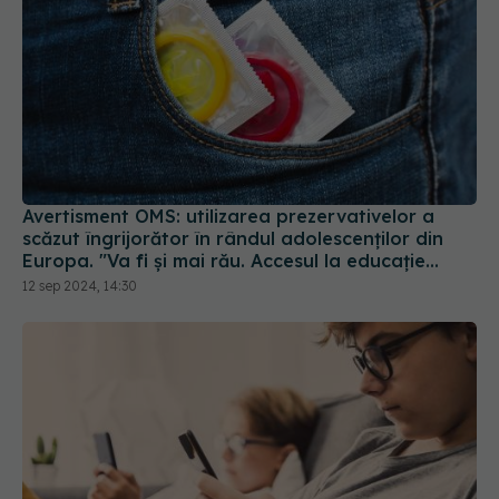
Avertisment OMS: utilizarea prezervativelor a
scăzut îngrijorător în rândul adolescenţilor din
Europa. "Va fi și mai rău. Accesul la educație
sexuală este vital"
12 sep 2024, 14:30