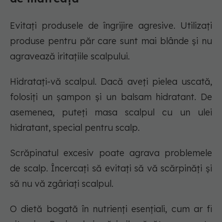
Evitați produsele de îngrijire agresive. Utilizați
produse pentru păr care sunt mai blânde și nu
agravează iritațiile scalpului.
Hidratați-vă scalpul. Dacă aveți pielea uscată,
folosiți un șampon și un balsam hidratant. De
asemenea, puteți masa scalpul cu un ulei
hidratant, special pentru scalp.
Scrăpinatul excesiv poate agrava problemele
de scalp. Încercați să evitați să vă scărpinăți și
să nu vă zgâriați scalpul.
O dietă bogată în nutrienți esențiali, cum ar fi