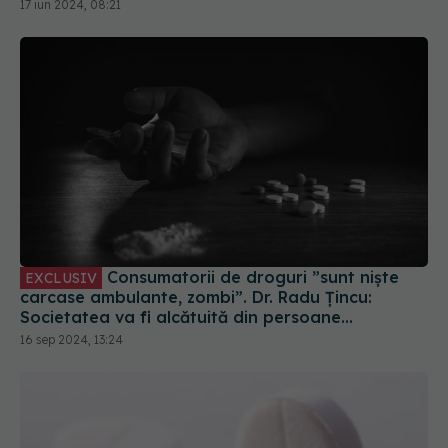
atunci când aveți nevoie, să nu vă rușinați
17 iun 2024, 08:21
Consumatorii de droguri ”sunt niște
EXCLUSIV
carcase ambulante, zombi”. Dr. Radu Țincu:
Societatea va fi alcătuită din persoane
disfuncționale
16 sep 2024, 13:24