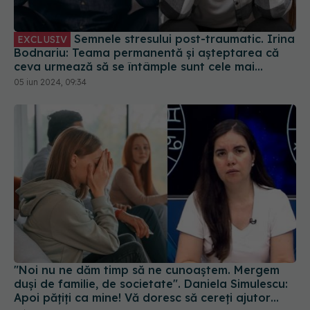
Semnele stresului post-traumatic. Irina
EXCLUSIV
Bodnariu: Teama permanentă și așteptarea că
ceva urmează să se întâmple sunt cele mai
evidente semne
05 iun 2024, 09:34
"Noi nu ne dăm timp să ne cunoaștem. Mergem
duși de familie, de societate". Daniela Simulescu:
Apoi pățiți ca mine! Vă doresc să cereți ajutor