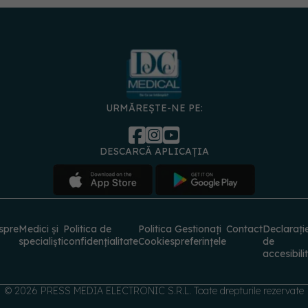
URMĂREȘTE-NE PE:
DESCARCĂ APLICAȚIA
spre
Medici și
Politica de
Politica
Gestionați
Contact
Declarați
specialiști
confidențialitate
Cookies
preferințele
de
accesibili
© 2026 PRESS MEDIA ELECTRONIC S.R.L. Toate drepturile rezervate