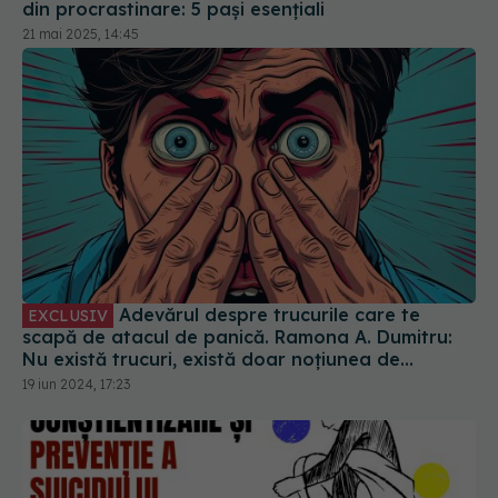
din procrastinare: 5 pași esențiali
21 mai 2025, 14:45
Adevărul despre trucurile care te
EXCLUSIV
scapă de atacul de panică. Ramona A. Dumitru:
Nu există trucuri, există doar noțiunea de
inducere a ideii că ar putea exista. E placebo
19 iun 2024, 17:23