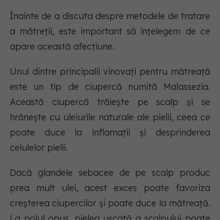
Înainte de a discuta despre metodele de tratare
a mătreții, este important să înțelegem de ce
apare această afecțiune.
Unul dintre principalii vinovați pentru mătreață
este un tip de ciupercă numită Malassezia.
Această ciupercă trăiește pe scalp și se
hrănește cu uleiurile naturale ale pielii, ceea ce
poate duce la inflamații și desprinderea
celulelor pielii.
Dacă glandele sebacee de pe scalp produc
prea mult ulei, acest exces poate favoriza
creșterea ciupercilor și poate duce la mătreață.
La polul opus, pielea uscată a scalpului poate