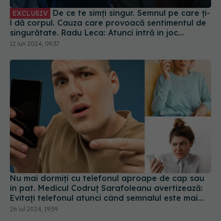
De ce te simți singur. Semnul pe care ți-
EXCLUSIV
l dă corpul. Cauza care provoacă sentimentul de
singurătate. Radu Leca: Atunci intră în joc
singurătatea
12 iun 2024, 09:37
Nu mai dormiți cu telefonul aproape de cap sau
în pat. Medicul Codruț Sarafoleanu avertizează:
Evitați telefonul atunci când semnalul este mai
slab
26 iul 2024, 19:59