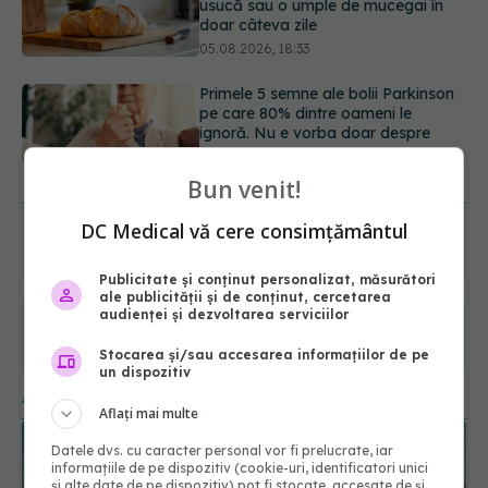
ignoră. Nu e vorba doar despre
tremor
05.08.2026, 17:31
Gabriela Cristea, manifest pentru
respect și acceptare: Corpul
fiecăruia spune o poveste
05.08.2026, 21:23
URMĂREȘTE-NE ȘI PE:
Bun venit!
DC Medical vă cere consimțământul
6560
URMĂRITORI
ABONAȚI
Publicitate și conținut personalizat, măsurători
ale publicității și de conținut, cercetarea
audienței și dezvoltarea serviciilor
365
1401
Stocarea și/sau accesarea informațiilor de pe
URMĂRITORI
URMĂRITORI
un dispozitiv
ARTICOLE SIMILARE
Aflați mai multe
Datele dvs. cu caracter personal vor fi prelucrate, iar
informațiile de pe dispozitiv (cookie-uri, identificatori unici
și alte date de pe dispozitiv) pot fi stocate, accesate de și