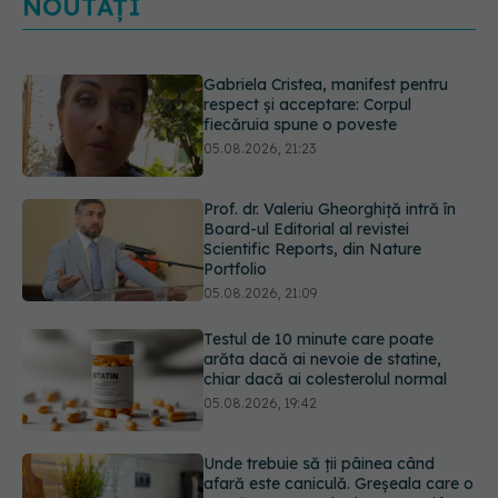
NOUTĂȚI
Prof. dr. Valeriu Gheorghiță intră în
Board-ul Editorial al revistei
Scientific Reports, din Nature
Portfolio
05.08.2026, 21:09
Testul de 10 minute care poate
arăta dacă ai nevoie de statine,
chiar dacă ai colesterolul normal
05.08.2026, 19:42
Unde trebuie să ții pâinea când
afară este caniculă. Greșeala care o
usucă sau o umple de mucegai în
doar câteva zile
05.08.2026, 18:33
Primele 5 semne ale bolii Parkinson
pe care 80% dintre oameni le