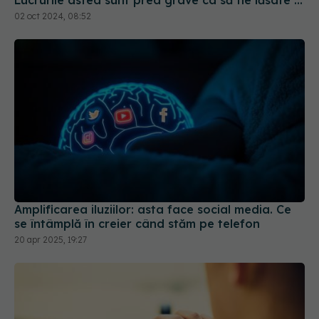
decizia unor părinți care trăiesc într-o lume
02 oct 2024, 08:52
paralelă
Amplificarea iluziilor: asta face social media. Ce
se întâmplă în creier când stăm pe telefon
20 apr 2025, 19:27