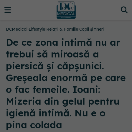
DCMedical
›
Lifestyle
›
Relații & Familie
›
Copii și tineri
De ce zona intimă nu ar
trebui să miroasă a
piersică și căpșunici.
Greșeala enormă pe care
o fac femeile. Ioani:
Mizeria din gelul pentru
igienă intimă. Nu e o
pina colada