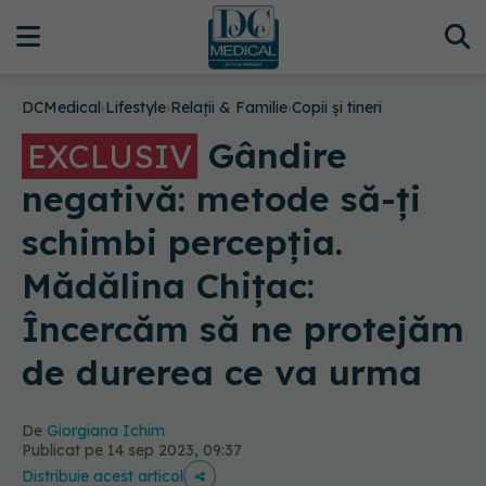
DCMedical
›
Lifestyle
›
Relații & Familie
›
Copii și tineri
Gândire
EXCLUSIV
negativă: metode să-ți
schimbi percepția.
Mădălina Chițac:
Încercăm să ne protejăm
de durerea ce va urma
De
Giorgiana Ichim
Publicat pe 14 sep 2023, 09:37
Distribuie acest articol