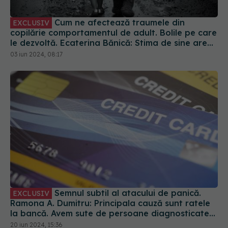
Cum ne afectează traumele din
EXCLUSIV
copilărie comportamentul de adult. Bolile pe care
le dezvoltă. Ecaterina Bănică: Stima de sine are
de suferit, ceea ce duce la inutilitate, rușine,
03 iun 2024, 08:17
vinovăție
Semnul subtil al atacului de panică.
EXCLUSIV
Ramona A. Dumitru: Principala cauză sunt ratele
la bancă. Avem sute de persoane diagnosticate
lunar
20 iun 2024, 15:36