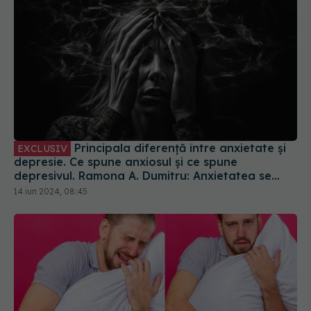
Principala diferență între anxietate și
EXCLUSIV
depresie. Ce spune anxiosul și ce spune
depresivul. Ramona A. Dumitru: Anxietatea se
referă la frici, depresia la tristețe
14 iun 2024, 08:45