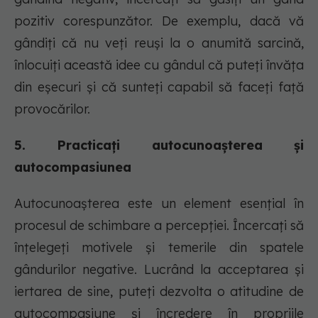
pozitiv corespunzător. De exemplu, dacă vă
gândiți că nu veți reuși la o anumită sarcină,
înlocuiți această idee cu gândul că puteți învăța
din eșecuri și că sunteți capabil să faceți față
provocărilor.
5. Practicați autocunoașterea și
autocompasiunea
Autocunoașterea este un element esențial în
procesul de schimbare a percepției. Încercați să
înțelegeți motivele și temerile din spatele
gândurilor negative. Lucrând la acceptarea și
iertarea de sine, puteți dezvolta o atitudine de
autocompasiune și încredere în propriile