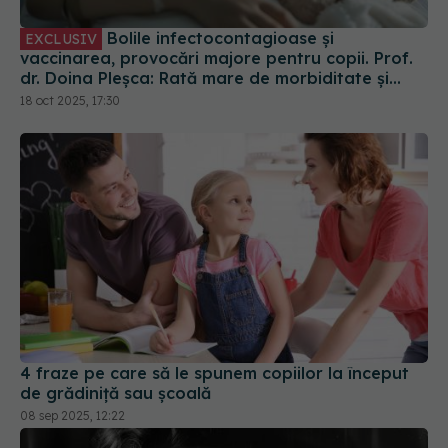
Bolile infectocontagioase și
EXCLUSIV
vaccinarea, provocări majore pentru copii. Prof.
dr. Doina Pleșca: Rată mare de morbiditate și
mortalitate
18 oct 2025, 17:30
4 fraze pe care să le spunem copiilor la început
de grădiniță sau școală
08 sep 2025, 12:22