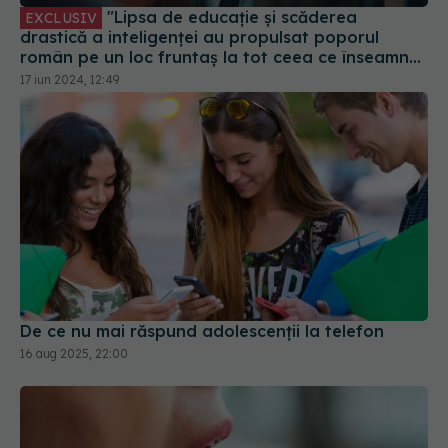
"Lipsa de educație și scăderea
EXCLUSIV
drastică a inteligenței au propulsat poporul
român pe un loc fruntaș la tot ceea ce înseamnă
un popor ce nu simte nimic pentru nimeni"
17 iun 2024, 12:49
De ce nu mai răspund adolescenții la telefon
16 aug 2025, 22:00