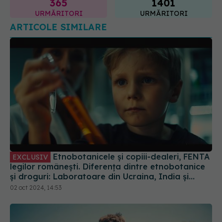
365
1401
URMĂRITORI
URMĂRITORI
ARTICOLE SIMILARE
Etnobotanicele și copiii-dealeri, FENTA
EXCLUSIV
legilor românești. Diferența dintre etnobotanice
și droguri: Laboratoare din Ucraina, India și
China primesc comenzi de droguri pentru noi
02 oct 2024, 14:53