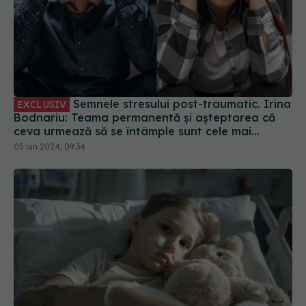
Semnele stresului post-traumatic. Irina
EXCLUSIV
Bodnariu: Teama permanentă și așteptarea că
ceva urmează să se întâmple sunt cele mai
evidente semne
05 iun 2024, 09:34