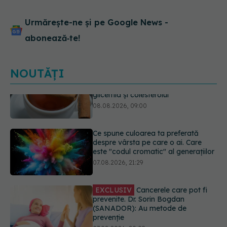
Urmărește-ne și pe Google News -
abonează‑te!
NOUTĂȚI
Ce spune culoarea ta preferată
despre vârsta pe care o ai. Care
este "codul cromatic" al generațiilor
07.08.2026, 21:29
EXCLUSIV
Cancerele care pot fi
prevenite. Dr. Sorin Bogdan
(SANADOR): Au metode de
prevenție
07.08.2026, 20:09
Testul din deget care ar putea