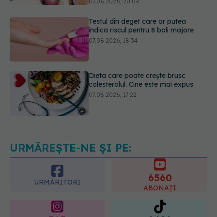
indica riscul pentru 8 boli majore
07.08.2026, 18:34
Dieta care poate crește brusc
colesterolul. Cine este mai expus
07.08.2026, 17:22
Ceaiul care ajută organismul să
lupte cu inflamația. Poate regla
glicemia și colesterolul
08.08.2026, 09:00
URMĂREȘTE-NE ȘI PE:
6560
URMĂRITORI
ABONAȚI