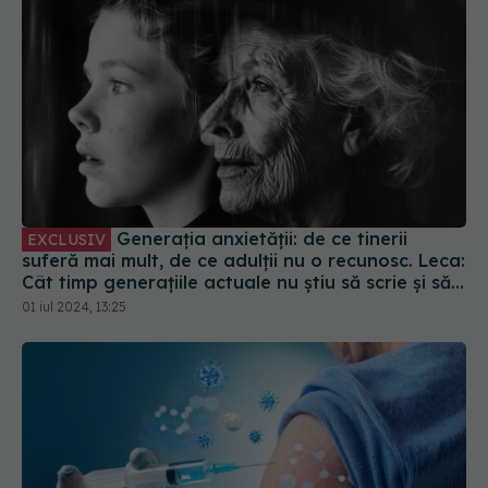
Generația anxietății: de ce tinerii
EXCLUSIV
suferă mai mult, de ce adulții nu o recunosc. Leca:
Cât timp generațiile actuale nu știu să scrie și să
citească în limba română, lupta e la poli diferiți
01 iul 2024, 13:25
de putere