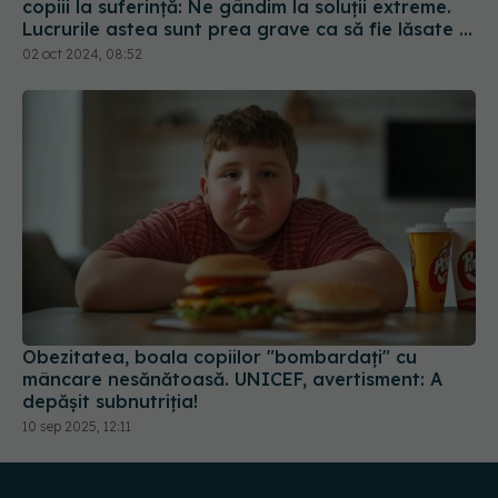
copiii la suferință: Ne gândim la soluții extreme.
Lucrurile astea sunt prea grave ca să fie lăsate la
decizia unor părinți care trăiesc într-o lume
02 oct 2024, 08:52
paralelă
Obezitatea, boala copiilor "bombardați" cu
mâncare nesănătoasă. UNICEF, avertisment: A
depășit subnutriția!
10 sep 2025, 12:11