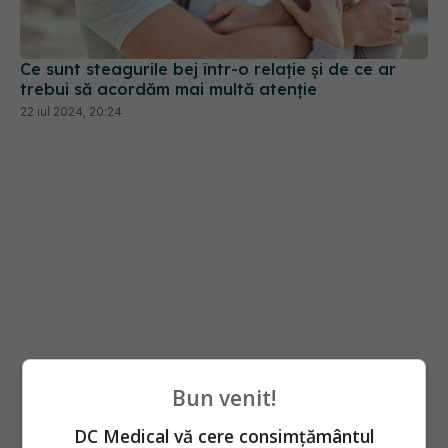
Ce sunt steagurile bej într-o relație și de ce ar
trebui să acordăm mai multă atenție
22 iul 2024, 20:24
Bun venit!
DC Medical vă cere consimțământul