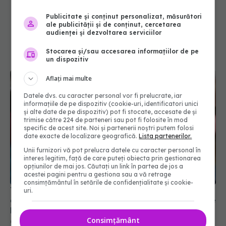
Publicitate și conținut personalizat, măsurători
ale publicității și de conținut, cercetarea
audienței și dezvoltarea serviciilor
Stocarea și/sau accesarea informațiilor de pe
un dispozitiv
Aflați mai multe
Datele dvs. cu caracter personal vor fi prelucrate, iar
informațiile de pe dispozitiv (cookie-uri, identificatori unici
și alte date de pe dispozitiv) pot fi stocate, accesate de și
trimise către 224 de parteneri sau pot fi folosite în mod
specific de acest site. Noi și partenerii noștri putem folosi
date exacte de localizare geografică.
Lista partenerilor.
Unii furnizori vă pot prelucra datele cu caracter personal în
interes legitim, față de care puteți obiecta prin gestionarea
opțiunilor de mai jos. Căutați un link în partea de jos a
acestei pagini pentru a gestiona sau a vă retrage
consimțământul în setările de confidențialitate și cookie-
Tipuri de bullying: când cuvintele dor mai mult
uri.
decât loviturile. Ce trebuie să știi. Diferența dintre
bullying-ul fizic, verbal, emoțional și cyberbullying
Consimțământ
06 sep 2024, 10:30