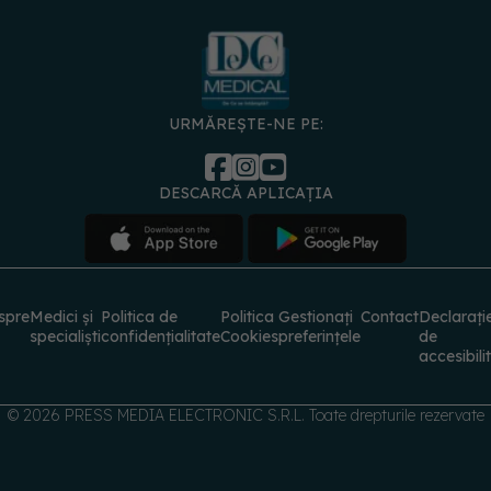
URMĂREȘTE-NE PE:
DESCARCĂ APLICAȚIA
spre
Medici și
Politica de
Politica
Gestionați
Contact
Declarați
specialiști
confidențialitate
Cookies
preferințele
de
accesibili
© 2026 PRESS MEDIA ELECTRONIC S.R.L. Toate drepturile rezervate