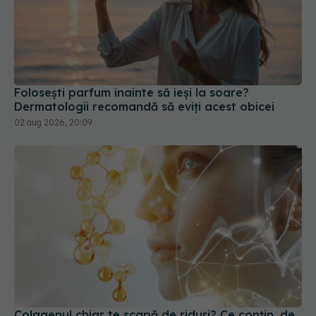
Folosești parfum înainte să ieși la soare?
Dermatologii recomandă să eviți acest obicei
02 aug 2026, 20:09
Colagenul chiar te scapă de riduri? Ce conțin, de
fapt, cremele și suplimentele pe care ai dat bani