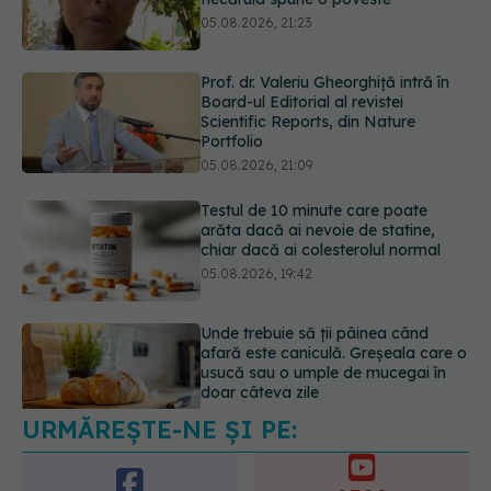
Prof. dr. Valeriu Gheorghiță intră în
Board-ul Editorial al revistei
Scientific Reports, din Nature
Portfolio
05.08.2026, 21:09
Testul de 10 minute care poate
arăta dacă ai nevoie de statine,
chiar dacă ai colesterolul normal
05.08.2026, 19:42
Unde trebuie să ții pâinea când
afară este caniculă. Greșeala care o
usucă sau o umple de mucegai în
doar câteva zile
05.08.2026, 18:33
URMĂREȘTE-NE ȘI PE:
Adevărul despre tratamentul cu
doze mari de Vitamina D în cancerul
colorectal
6560
06.08.2026, 08:06
URMĂRITORI
ABONAȚI