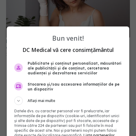
La cât timp e sigur să îți vopsești părul? Ce spun
Bun venit!
dermatologii despre intervalul de 3 săptămâni
18 mai 2026, 20:14
DC Medical vă cere consimțământul
Publicitate și conținut personalizat, măsurători
ale publicității și de conținut, cercetarea
audienței și dezvoltarea serviciilor
Stocarea și/sau accesarea informațiilor de pe
un dispozitiv
Aflați mai multe
Datele dvs. cu caracter personal vor fi prelucrate, iar
informațiile de pe dispozitiv (cookie-uri, identificatori unici
și alte date de pe dispozitiv) pot fi stocate, accesate de și
trimise către 224 de parteneri sau pot fi folosite în mod
specific de acest site. Noi și partenerii noștri putem folosi
date exacte de localizare geografică.
Lista partenerilor.