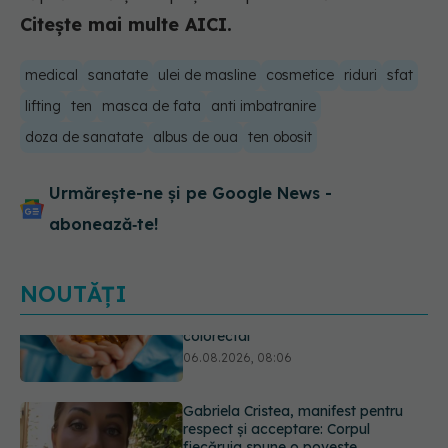
Citește mai multe AICI.
medical
sanatate
ulei de masline
cosmetice
riduri
sfat
lifting
ten
masca de fata
anti imbatranire
doza de sanatate
albus de oua
ten obosit
Urmărește-ne și pe Google News -
abonează‑te!
NOUTĂȚI
Gabriela Cristea, manifest pentru
respect și acceptare: Corpul
fiecăruia spune o poveste
05.08.2026, 21:23