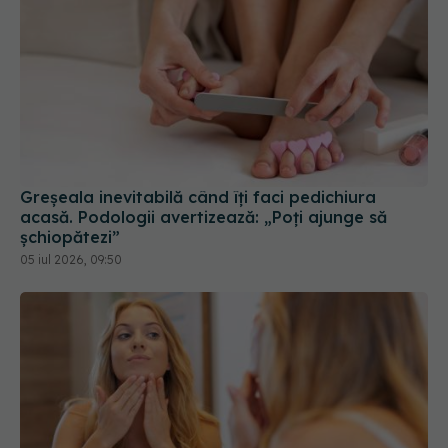
Greșeala inevitabilă când îți faci pedichiura
acasă. Podologii avertizează: „Poți ajunge să
șchiopătezi”
05 iul 2026, 09:50