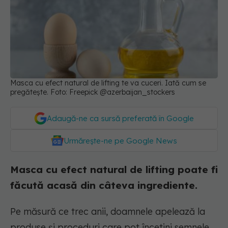
Masca cu efect natural de lifting te va cuceri. Iată cum se
pregătește. Foto: Freepick @azerbaijan_stockers
Adaugă-ne ca sursă preferată în Google
Urmărește-ne pe Google News
Masca cu efect natural de lifting poate fi
făcută acasă din câteva ingrediente.
Pe măsură ce trec anii, doamnele apelează la
produse și proceduri care pot încetini semnele