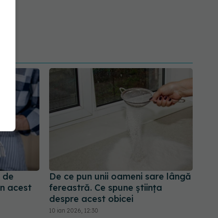
 de
De ce pun unii oameni sare lângă
in acest
fereastră. Ce spune știința
despre acest obicei
10 ian 2026, 12:30