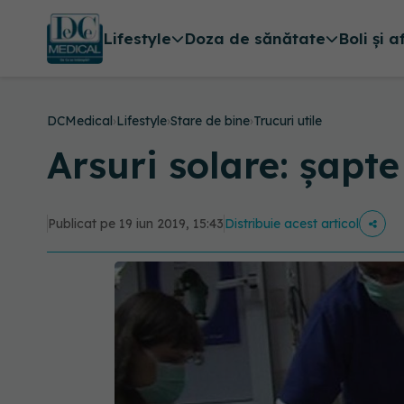
Lifestyle
Doza de sănătate
Boli și a
DCMedical
›
Lifestyle
›
Stare de bine
›
Trucuri utile
Arsuri solare: șapt
Publicat pe 19 iun 2019, 15:43
Distribuie acest articol