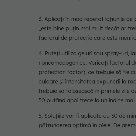
3. Aplicaţi în mod repetat loţiunile d
„este bine puţin mai mult decât ar tre
factorul de protecţie care este menţio
4. Puteţi utiliza geluri sau spray-uri, 
noncomedogenice. Vericaţi factorul d
protection factor), ce trebuie să fie 
culoare şi intensitatea expunerii la rad
trebuie sa folosească în primele zile
50 putând apoi trece la un indice mai 
5. Soluţiile vor fi aplicate cu 30 de m
pătrunderea optimă în piele. De asemen