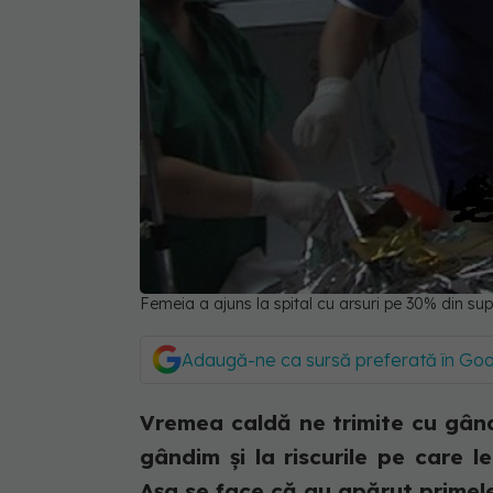
Femeia a ajuns la spital cu arsuri pe 30% din sup
Adaugă-ne ca sursă preferată în Go
Vremea caldă ne trimite cu gându
gândim și la riscurile pe care 
Așa se face că au apărut primele 