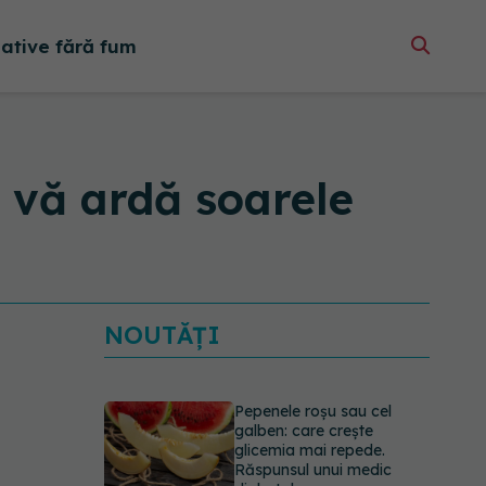
native fără fum
u vă ardă soarele
NOUTĂȚI
Pepenele roșu sau cel
galben: care crește
glicemia mai repede.
Răspunsul unui medic