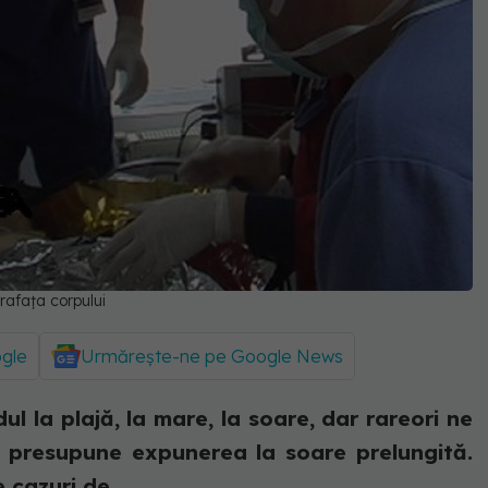
rafața corpului
ogle
Urmărește-ne pe Google News
l la plajă, la mare, la soare, dar rareori ne
le presupune expunerea la soare prelungită.
cazuri de...