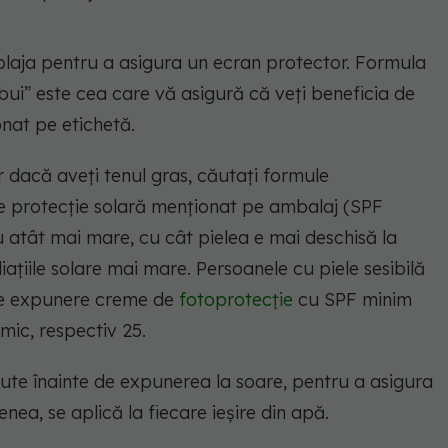
e plaja pentru a asigura un ecran protector. Formula
bui” este cea care vă asigură că veţi beneficia de
nat pe etichetă.
iar dacă aveţi tenul gras, căutaţi formule
e protecţie solară menţionat pe ambalaj (SPF
cu atât mai mare, cu cât pielea e mai deschisă la
iaţiile solare mai mare. Persoanele cu piele sesibilă
 de expunere creme de
fotoprotecţie
cu SPF minim
mic, respectiv 25.
inute înainte de expunerea la soare, pentru a asigura
ea, se aplică la fiecare ieşire din apă.