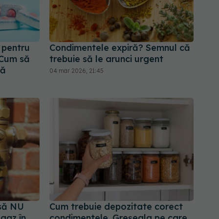
 pentru
Condimentele expiră? Semnul că
 Cum să
trebuie să le arunci urgent
că
04 mar 2026, 21:45
 să NU
Cum trebuie depozitate corect
 gaz în
condimentele. Greșeala pe care