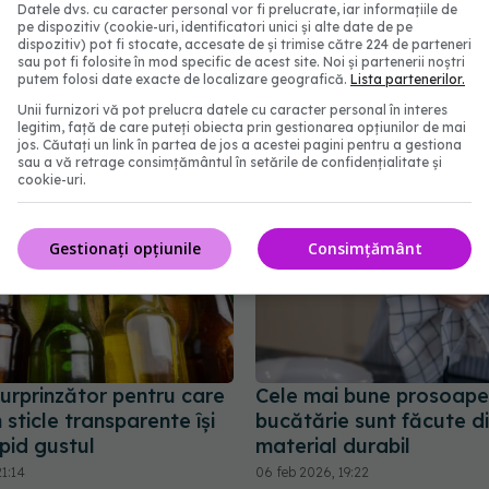
Datele dvs. cu caracter personal vor fi prelucrate, iar informațiile de
pe dispozitiv (cookie-uri, identificatori unici și alte date de pe
dispozitiv) pot fi stocate, accesate de și trimise către 224 de parteneri
sau pot fi folosite în mod specific de acest site. Noi și partenerii noștri
abonează‑te!
putem folosi date exacte de localizare geografică.
Lista partenerilor.
Unii furnizori vă pot prelucra datele cu caracter personal în interes
legitim, față de care puteți obiecta prin gestionarea opțiunilor de mai
jos. Căutați un link în partea de jos a acestei pagini pentru a gestiona
sau a vă retrage consimțământul în setările de confidențialitate și
cookie-uri.
Gestionați opțiunile
Consimțământ
urprinzător pentru care
Cele mai bune prosoape
 sticle transparente își
bucătărie sunt făcute d
pid gustul
material durabil
1:14
06 feb 2026, 19:22