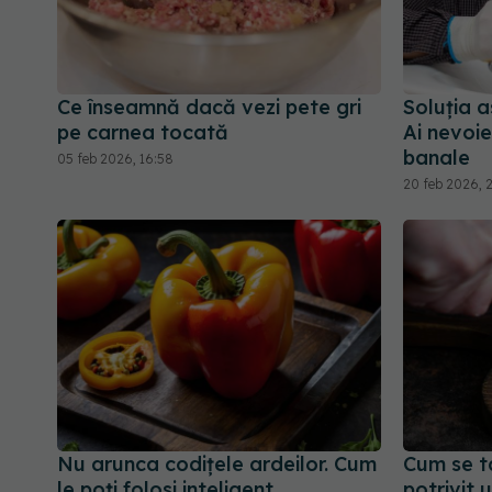
Ce înseamnă dacă vezi pete gri
Soluția a
pe carnea tocată
Ai nevoie
banale
05 feb 2026, 16:58
20 feb 2026, 
Nu arunca codițele ardeilor. Cum
Cum se t
le poți folosi inteligent
potrivit 