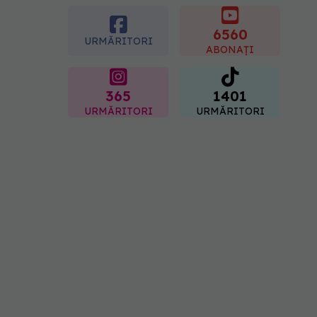
modern al cancerelor
ginecologice. Dr. Sorin
Bogdan (SANADOR), la
6560
URMĂRITORI
DC Medical și DC News
ABONAȚI
06.08.2026, 10:29
365
1401
URMĂRITORI
URMĂRITORI