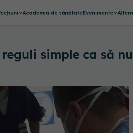
fecțiuni
Academia de sănătate
Evenimente
Alter
e reguli simple ca să n