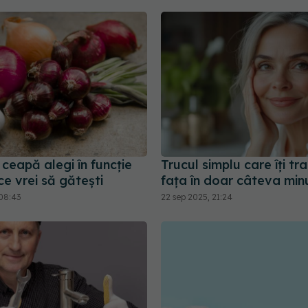
 ceapă alegi în funcție
Trucul simplu care îți t
e vrei să gătești
fața în doar câteva minu
08:43
22 sep 2025, 21:24