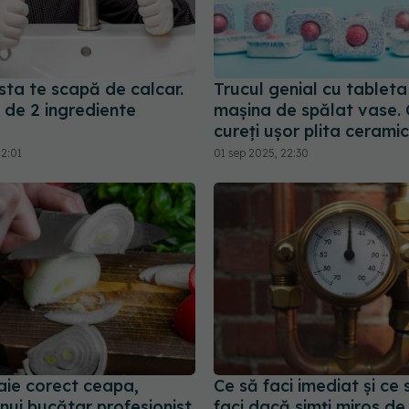
sta te scapă de calcar.
Trucul genial cu tableta
 de 2 ingrediente
mașina de spălat vase.
cureți ușor plita cerami
22:01
01 sep 2025, 22:30
aie corect ceapa,
Ce să faci imediat și ce
unui bucătar profesionist
faci dacă simți miros de