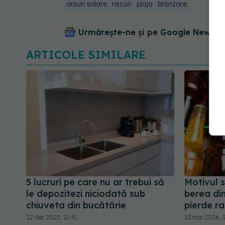
arsuri solare
riscuri
plaja
bronzare
Urmărește-ne și pe Google News - 
ARTICOLE SIMILARE
5 lucruri pe care nu ar trebui să
Motivul s
le depozitezi niciodată sub
berea din
chiuveta din bucătărie
pierde ra
22 dec 2025, 21:41
23 mai 2026, 2