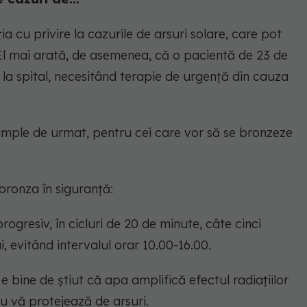
 cu privire la cazurile de arsuri solare, care pot
El mai arată, de asemenea, că o pacientă de 23 de
s la spital, necesitând terapie de urgență din cauza
simple de urmat, pentru cei care vor să se bronzeze
 bronza în siguranță:
ogresiv, în cicluri de 20 de minute, câte cinci
, evitând intervalul orar 10.00-16.00.
 e bine de ştiut că apa amplifică efectul radiaţiilor
nu vă protejează de arsuri.