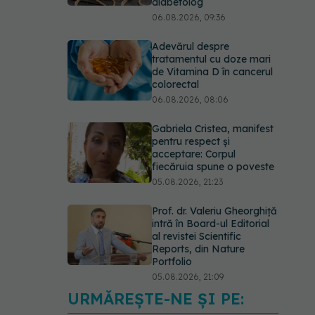
diabetolog
06.08.2026, 09:36
Adevărul despre
tratamentul cu doze mari
de Vitamina D în cancerul
colorectal
06.08.2026, 08:06
Gabriela Cristea, manifest
pentru respect și
acceptare: Corpul
fiecăruia spune o poveste
05.08.2026, 21:23
Prof. dr. Valeriu Gheorghiță
intră în Board-ul Editorial
al revistei Scientific
Reports, din Nature
Portfolio
05.08.2026, 21:09
URMĂREȘTE-NE ȘI PE:
EXCLUSIV
Tratamentul