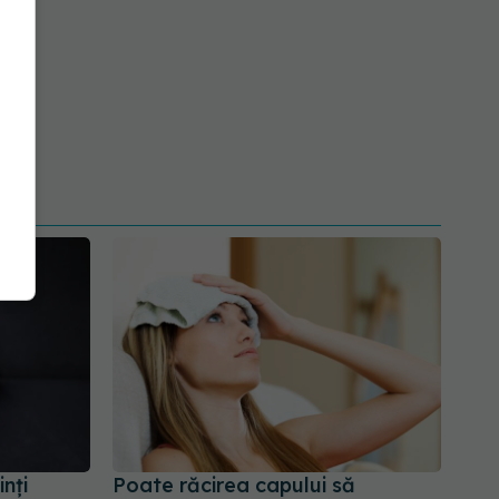
inți
Poate răcirea capului să