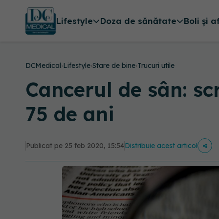
Lifestyle
Doza de sănătate
Boli și a
DCMedical
›
Lifestyle
›
Stare de bine
›
Trucuri utile
Cancerul de sân: scr
75 de ani
Publicat pe 25 feb 2020, 15:54
Distribuie acest articol