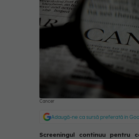
Cancer
Adaugă-ne ca sursă preferată în Go
Screeningul continuu pentru 