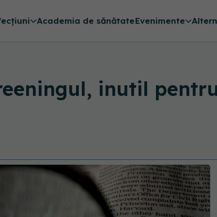
fecțiuni
Academia de sănătate
Evenimente
Alter
eeningul, inutil pentr