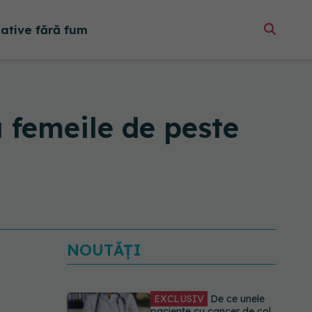
native fără fum
u femeile de peste
NOUTĂȚI
EXCLUSIV
De ce unele
paciente cu cancer de col