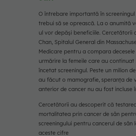
O întrebare importantă în screeningul
trebui să se oprească. La o anumită vâ
ul vor depăși beneficiile. Cercetători
Chan, Spitalul General din Massachuset
Medicare pentru a compara decesele c
urmărire la femeile care au continuat
încetat screeningul. Peste un milion de
au făcut o mamografie, speranța de via
anterior de cancer nu au fost incluse î
Cercetătorii au descoperit că testare
mortalitatea prin cancer de sân pentr
screeningului pentru cancerul de sân 
aceste cifre