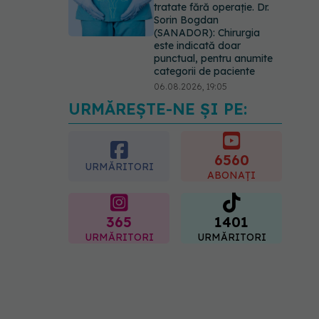
tratate fără operație. Dr.
Sorin Bogdan
(SANADOR): Chirurgia
este indicată doar
punctual, pentru anumite
categorii de paciente
06.08.2026, 19:05
URMĂREȘTE-NE ȘI PE:
EXCLUSIV
Brahiterapie
vs radioterapie externă în
cancerul ginecologic. Dr.
Sorin Bogdan (SANADOR)
6560
URMĂRITORI
explică diferența și cum
ABONAȚI
acționează tratamentul
06.08.2026, 22:49
365
1401
URMĂRITORI
URMĂRITORI