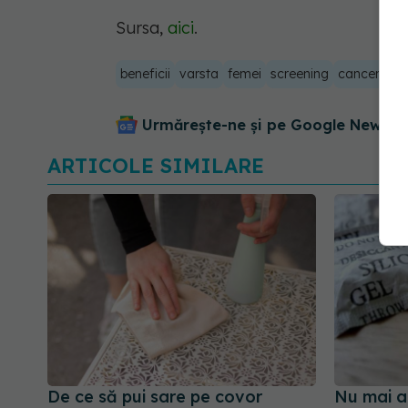
Sursa,
aici
.
beneficii
varsta
femei
screening
cancer san
Urmărește-ne și pe Google News - 
ARTICOLE SIMILARE
De ce să pui sare pe covor
Nu mai ar