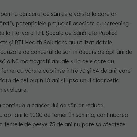
 pentru cancerul de sân este vârsta la care ar
rstă, potențialele prejudicii asociate cu screening-
i de la Harvard T.H. Școala de Sănătate Publică
ts și RTI Health Solutions au utilizat datele
auzate de cancerul de sân în decurs de opt ani de
 să aibă mamografii anuale și la cele care au
 femei cu vârste cuprinse între 70 și 84 de ani, care
ță de cel puțin 10 ani și lipsa unui diagnostic
n evaluare.
a continuă a cancerului de sân ar reduce
u opt ani la 1000 de femei. În schimb, continuarea
la femeile de pesye 75 de ani nu pare să afecteze