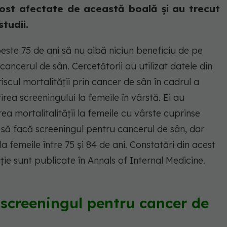
 fost afectate de această boală și au trecut
tudii.
este 75 de ani să nu aibă niciun beneficiu de pe
ancerul de sân. Cercetătorii au utilizat datele din
cul mortalității prin cancer de sân în cadrul a
rea screeningului la femeile în vârstă. Ei au
a mortalitalității la femeile cu vârste cuprinse
t să facă screeningul pentru cancerul de sân, dar
a femeile între 75 și 84 de ani. Constatări din acest
e sunt publicate în Annals of Internal Medicine.
 screeningul pentru cancer de