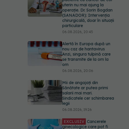
uterin nu mai ajung la
operație. Dr. Sorin Bogdan
(SANADOR): Intervenția
chirurgicală, doar în situații
particulare
06.08.2026, 20:45
Alertă în Europa după un
nou caz de hantavirus
Anzi, singura tulpină care
se transmite de la om la
om
06.08.2026, 20:06
Mii de angajați din
Sănătate ar putea primi
salarii mai mari.
Sindicatele cer schimbarea
legii
06.08.2026, 19:26
EXCLUSIV
Cancerele
ginecologice care pot fi