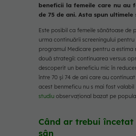
beneficii la femeile care nu au
de 75 de ani. Asta spun ultimele s
Este posibil ca femeile sănătoase de p
urma continuării screeningului pentru c
programul Medicare pentru a estima ris
două strategii: continuarea versus opri
descoperit un beneficiu mic în reducere
între 70 și 74 de ani care au continua
acest benmeficu nu s mai fost valabil l
studiu
observațional bazat pe populați
Când ar trebui încetat
sân