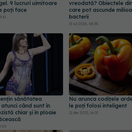
gel. 9 lucruri uimitoare
vreodată? Obiectele di
e poți face
care pot ascunde milio
bacterii
9:41
15 iul 2026, 08:35
mențin sănătatea
Nu arunca codițele arde
atunci când sunt în
le poți folosi inteligent
zistă chiar și în ploaie
21 dec 2025, 16:31
răcească
0:00