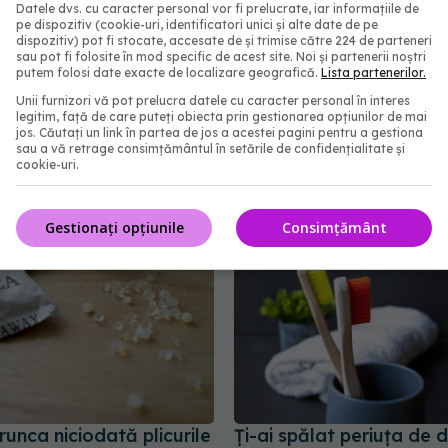
Datele dvs. cu caracter personal vor fi prelucrate, iar informațiile de
pe dispozitiv (cookie-uri, identificatori unici și alte date de pe
dispozitiv) pot fi stocate, accesate de și trimise către 224 de parteneri
sau pot fi folosite în mod specific de acest site. Noi și partenerii noștri
putem folosi date exacte de localizare geografică.
Lista partenerilor.
Unii furnizori vă pot prelucra datele cu caracter personal în interes
legitim, față de care puteți obiecta prin gestionarea opțiunilor de mai
jos. Căutați un link în partea de jos a acestei pagini pentru a gestiona
abonează‑te!
sau a vă retrage consimțământul în setările de confidențialitate și
cookie-uri.
Gestionați opțiunile
Consimțământ
unca niciodată plicurile
Ți-ai spălat periuța de d