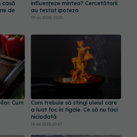
n casă
influențeze mintea? Cercetătorii
ane de
au testat ipoteza
09 iun 2026, 20:30
ilor. Cum
Cum trebuie să stingi uleiul care
a luat foc în tigaie. Ce să nu faci
niciodată
14 noi 2025, 10:47