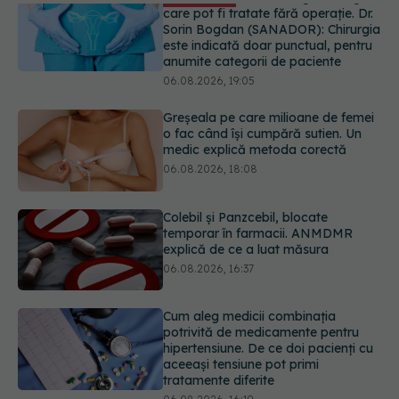
Greșeala pe care milioane de femei
o fac când își cumpără sutien. Un
medic explică metoda corectă
06.08.2026, 18:08
Colebil și Panzcebil, blocate
temporar în farmacii. ANMDMR
explică de ce a luat măsura
06.08.2026, 16:37
Cum aleg medicii combinația
potrivită de medicamente pentru
hipertensiune. De ce doi pacienți cu
aceeași tensiune pot primi
tratamente diferite
06.08.2026, 16:19
Ilie Bolojan, anunț despre spitale în
contextul crizei energetice
06.08.2026, 15:24