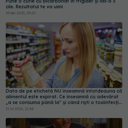
Pune o cutie cu bicarbonat în frigider și las-o 3
zile. Rezultatul te va uimi
29 dec 2025, 09:20
Data de pe etichetă NU înseamnă întotdeauna că
alimentul este expirat. Ce înseamnă cu adevărat
„a se consuma până la” și când riști o toxiinfecție
alimentară
21 iul 2026, 21:48