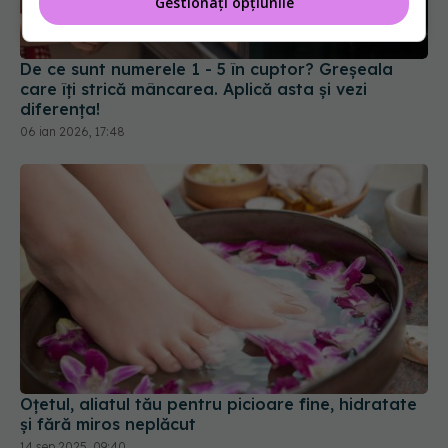
Gestionați opțiunile
De ce sunt numerele 1 - 5 în cuptor? Greșeala
care îți strică mâncarea. Aplică asta și vezi
diferența!
06 ian 2026, 17:48
Oțetul, aliatul tău pentru picioare fine, hidratate
și fără miros neplăcut
14 sep 2025, 09:40