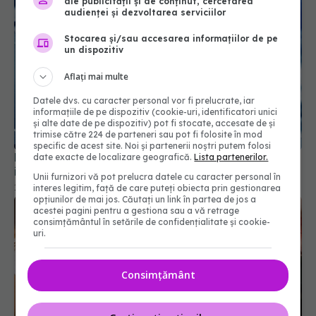
ale publicității și de conținut, cercetarea
audienței și dezvoltarea serviciilor
Stocarea și/sau accesarea informațiilor de pe
un dispozitiv
Aflați mai multe
Datele dvs. cu caracter personal vor fi prelucrate, iar
informațiile de pe dispozitiv (cookie-uri, identificatori unici
și alte date de pe dispozitiv) pot fi stocate, accesate de și
trimise către 224 de parteneri sau pot fi folosite în mod
specific de acest site. Noi și partenerii noștri putem folosi
De ce să ridici ștergătoarele mașinii pe timpul
date exacte de localizare geografică.
Lista partenerilor.
iernii
Unii furnizori vă pot prelucra datele cu caracter personal în
15 ian 2026, 10:05
interes legitim, față de care puteți obiecta prin gestionarea
opțiunilor de mai jos. Căutați un link în partea de jos a
acestei pagini pentru a gestiona sau a vă retrage
consimțământul în setările de confidențialitate și cookie-
uri.
Consimțământ