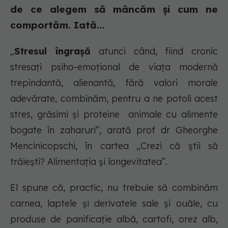
de ce alegem să mâncăm și cum ne
comportăm. Iată...
„
Stresul îngrașă
atunci când, fiind cronic
stresați psiho-emoțional de viața modernă
trepindantă, alienantă, fără valori morale
adevărate, combinăm, pentru a ne potoli acest
stres, grăsimi și proteine animale cu alimente
bogate în zaharuri”, arată prof dr Gheorghe
Mencinicopschi, în cartea „Crezi că știi să
trăiești? Alimentația și longevitatea”.
El spune că, practic, nu trebuie să combinăm
carnea, laptele și derivatele sale și ouăle, cu
produse de panificație albă, cartofi, orez alb,