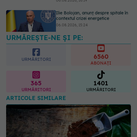
EXCLUSIV
Cancerele ginecologice
care pot fi tratate fără operație. Dr.
Sorin Bogdan (SANADOR): Chirurgia
este indicată doar punctual, pentru
URMĂREȘTE-NE ȘI PE:
anumite categorii de paciente
06.08.2026, 19:05
6560
URMĂRITORI
ABONAȚI
365
1401
URMĂRITORI
URMĂRITORI
ARTICOLE SIMILARE