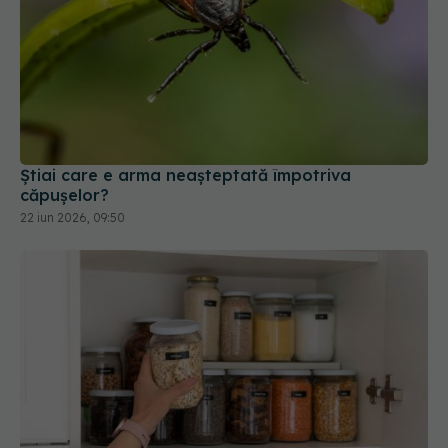
Știai care e arma neașteptată împotriva
căpușelor?
22 iun 2026, 09:50