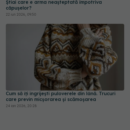
Știai care e arma neașteptată împotriva
căpușelor?
22 iun 2026, 09:50
Cum să îți îngrijești puloverele din lână. Trucuri
care previn micșorarea și scămoșarea
24 ian 2026, 20:28