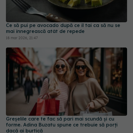
Ce să pui pe avocado după ce îl tai ca să nu se
mai înnegrească atât de repede
18 mar 2026, 21:47
Greșelile care te fac să pari mai scundă și cu
forme. Adina Buzatu spune ce trebuie să porți
dacă ai burtică