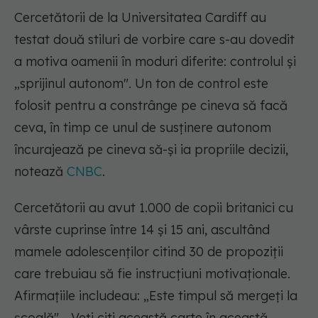
Cercetătorii de la Universitatea Cardiff au
testat două stiluri de vorbire care s-au dovedit
a motiva oamenii în moduri diferite: controlul și
„sprijinul autonom". Un ton de control este
folosit pentru a constrânge pe cineva să facă
ceva, în timp ce unul de susținere autonom
încurajează pe cineva să-și ia propriile decizii,
notează
CNBC
.
Cercetătorii au avut 1.000 de copii britanici cu
vârste cuprinse între 14 și 15 ani, ascultând
mamele adolescenților citind 30 de propoziții
care trebuiau să fie instrucțiuni motivaționale.
Afirmațiile includeau: „Este timpul să mergeți la
școală", „Veți citi această carte în această