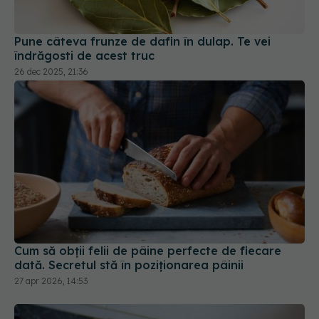
Pune câteva frunze de dafin în dulap. Te vei
îndrăgosti de acest truc
26 dec 2025, 21:36
Cum să obții felii de pâine perfecte de fiecare
dată. Secretul stă în poziționarea pâinii
27 apr 2026, 14:53