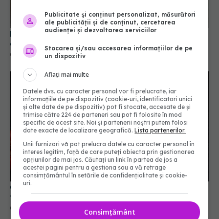
Publicitate și conținut personalizat, măsurători
ale publicității și de conținut, cercetarea
audienței și dezvoltarea serviciilor
Nu mai arunca rădăcinile de ceapă verde. Trucul
de care te vei îndrăgosti
Stocarea și/sau accesarea informațiilor de pe
05 feb 2026, 18:54
un dispozitiv
Aflați mai multe
Datele dvs. cu caracter personal vor fi prelucrate, iar
informațiile de pe dispozitiv (cookie-uri, identificatori unici
și alte date de pe dispozitiv) pot fi stocate, accesate de și
trimise către 224 de parteneri sau pot fi folosite în mod
specific de acest site. Noi și partenerii noștri putem folosi
date exacte de localizare geografică.
Lista partenerilor.
Unii furnizori vă pot prelucra datele cu caracter personal în
interes legitim, față de care puteți obiecta prin gestionarea
opțiunilor de mai jos. Căutați un link în partea de jos a
acestei pagini pentru a gestiona sau a vă retrage
consimțământul în setările de confidențialitate și cookie-
uri.
Ce să faci ca să nu mai crape crenvurștii când îi
fierbi? Cum îi fierbi corect
05 oct 2025, 17:17
Consimțământ