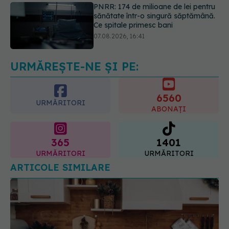
Ce spune culoarea ta preferată
despre vârsta pe care o ai. Care
este "codul cromatic" al generațiilor
07.08.2026, 21:29
URMĂREȘTE-NE ȘI PE:
6560
URMĂRITORI
ABONAȚI
365
1401
URMĂRITORI
URMĂRITORI
ARTICOLE SIMILARE