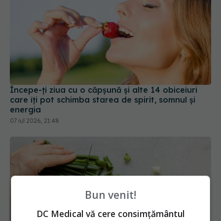
Începe-ți ziua cu o căpșună și alte 14 obiceiuri
care îți pot schimba starea de spirit, somnul și
energia
07 iul 2026, 21:48
Bun venit!
DC Medical vă cere consimțământul