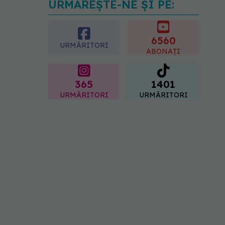
URMĂREȘTE-NE ȘI PE:
Analiza de sânge AST
(SGOT): ce înseamnă
rezultatele și când sunt un
semnal de alarmă
6560
URMĂRITORI
08.08.2026, 11:00
ABONAȚI
365
1401
URMĂRITORI
URMĂRITORI