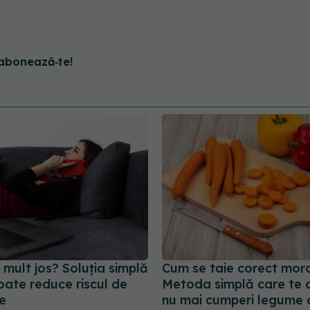
abonează‑te!
 mult jos? Soluția simplă
Cum se taie corect morc
poate reduce riscul de
Metoda simplă care te 
e
nu mai cumperi legume 