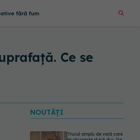
native fără fum
uprafață. Ce se
NOUTĂȚI
Trucul simplu de vară care
te răcorește după duș. De