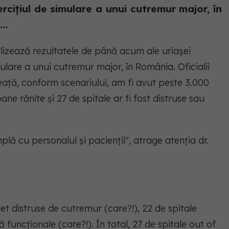
rcițiul de simulare a unui cutremur major, în
..
izează rezultatele de până acum ale uriașei
ulare a unui cutremur major, în România. Oficialii
ață, conform scenariului, am fi avut peste 3.000
e rănite și 27 de spitale ar fi fost distruse sau
lă cu personalul și pacienții
", atrage atenția dr.
et distruse de cutremur (care?!), 22 de spitale
ă funcționale (care?!). În total, 27 de spitale out of