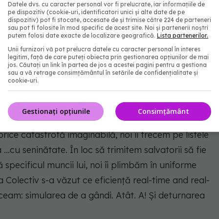
Datele dvs. cu caracter personal vor fi prelucrate, iar informațiile de
pe dispozitiv (cookie-uri, identificatori unici și alte date de pe
nu au fost explorate alternativele viabile în caz de
dispozitiv) pot fi stocate, accesate de și trimise către 224 de parteneri
sau pot fi folosite în mod specific de acest site. Noi și partenerii noștri
putem folosi date exacte de localizare geografică.
Lista partenerilor.
Unii furnizori vă pot prelucra datele cu caracter personal în interes
re să ne ajute inclusiv cu evacuarea in numbers cu
legitim, față de care puteți obiecta prin gestionarea opțiunilor de mai
jos. Căutați un link în partea de jos a acestei pagini pentru a gestiona
istemul românesc nu îi poate salva, noi ne vâjâim cu
sau a vă retrage consimțământul în setările de confidențialitate și
cookie-uri.
 nu fie nici ăla gras sau prea înalt, că nu încape! În
de educație a populației în caz de cutremur
Gestionați opțiunile
Consimțământ
 noi facem rating la tembelizor. În loc să antrenăm
rice catastrofă imaginabilă, noi îi trecem pe listele
 ...cu seninătate. În loc să trimitem salvatorii să fie
ă specificul muncii lui, noi îi plimbăm în uniforme
la Colectiv s-a văzut ce eficiență real-time and real-
ceam: simularea de a gândi. Atât. A! Și deturnarea