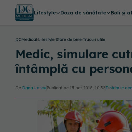
Lifestyle
Doza de sănătate
Boli și a
DCMedical
›
Lifestyle
›
Stare de bine
›
Trucuri utile
Medic, simulare cut
întâmplă cu persona
De
Dana Lascu
Publicat pe 15 oct 2018, 10:32
Distribuie ace