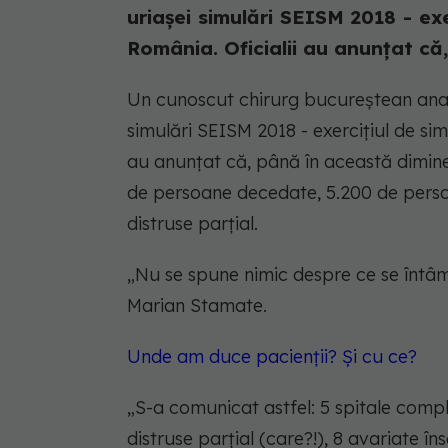
uriașei simulări SEISM 2018 - exe
România. Oficialii au anunțat că,.
Un cunoscut chirurg bucureștean anal
simulări SEISM 2018 - exercițiul de sim
au anunțat că, până în această dimine
de persoane decedate, 5.200 de persoan
distruse parțial.
„
Nu se spune nimic despre ce se întâmp
Marian Stamate.
Unde am duce pacienții? Și cu ce?
„
S-a comunicat astfel: 5 spitale compl
distruse parțial (care?!), 8 avariate îns