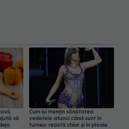
ovii.
Cum își mențin sănătatea
ajută să
vedetele atunci când sunt în
deja
turneu: rezistă chiar și în ploaie