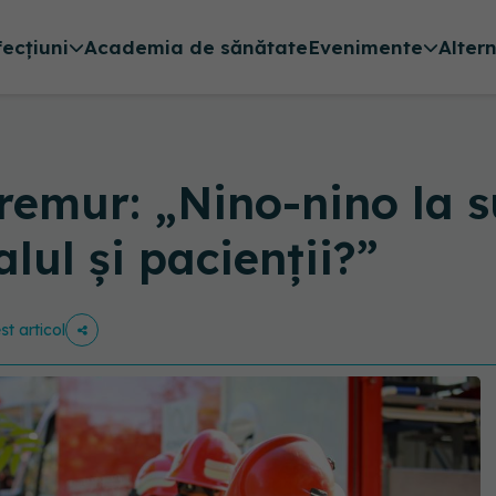
fecțiuni
Academia de sănătate
Evenimente
Alter
remur: „Nino-nino la s
lul și pacienții?”
st articol