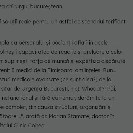
irea chirurgul bucureștean.
soluții reale pentru un astfel de scenariul terifiant.
lă cu personalul și pacienții aflați în acele
linești capacitatea de reacție și preluare a celor
um suplinești forța de muncă și expertiza dispărute
 venit 8 medici de la Timișoara, am înțeles. Bun...
turi medicale avansate (ce sunt alea?) de la
rsitar de Urgență București, n.r.). Whaaat?! Păi,
-nefuncțional și fără cutremur, darămite la un
 complet, din cauza structurii, organizării și
ătoare....
", arată dr. Marian Stamate, doctor în
talul Clinic Colţea.