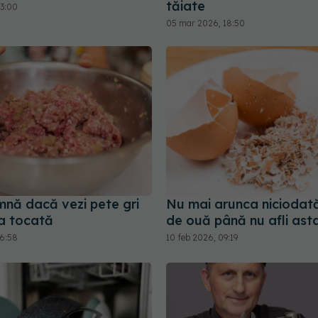
tăiate
13:00
05 mar 2026, 18:50
mnă dacă vezi pete gri
Nu mai arunca niciodată
a tocată
de ouă până nu afli ast
16:58
10 feb 2026, 09:19