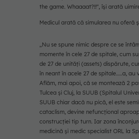
the game. Whaaaat?!!
", își arată uim
Medicul arată că simularea nu oferă și 
„
Nu se spune nimic despre ce se întâmp
momente în cele 27 de spitale, cum sup
de 27 de unități (assets) dispărute, c
în neant în acele 27 de spitale.....a, au
Aflăm, mai apoi, că se montează 2 pos
Tulcea și Cluj, la SUUB (Spitalul Unive
SUUB chiar dacă nu pică, el este semi
cataclism, devine nefuncțional aproape
construcției tip turn. Iar zona înconjur
medicină și medic specialist ORL la Spi