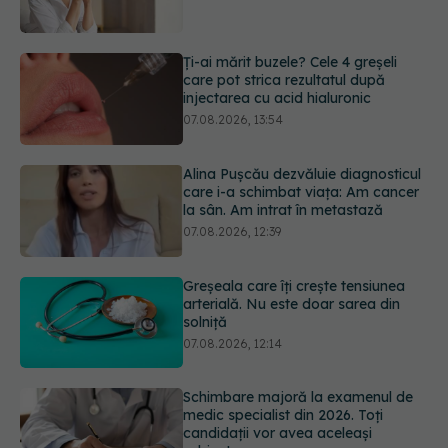
care pot strica rezultatul după
injectarea cu acid hialuronic
07.08.2026, 13:54
Alina Pușcău dezvăluie diagnosticul
care i-a schimbat viața: Am cancer
la sân. Am intrat în metastază
07.08.2026, 12:39
Greșeala care îți crește tensiunea
arterială. Nu este doar sarea din
solniță
07.08.2026, 12:14
Schimbare majoră la examenul de
medic specialist din 2026. Toți
candidații vor avea aceleași
subiecte
07.08.2026, 11:52