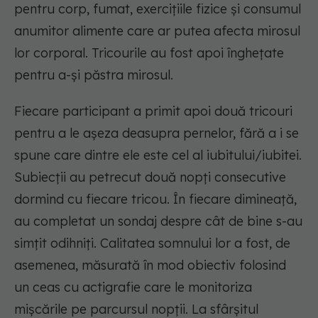
pentru corp, fumat, exercițiile fizice și consumul
anumitor alimente care ar putea afecta mirosul
lor corporal. Tricourile au fost apoi înghețate
pentru a-și păstra mirosul.
Fiecare participant a primit apoi două tricouri
pentru a le așeza deasupra pernelor, fără a i se
spune care dintre ele este cel al iubitului/iubitei.
Subiecții au petrecut două nopți consecutive
dormind cu fiecare tricou. În fiecare dimineață,
au completat un sondaj despre cât de bine s-au
simțit odihniți. Calitatea somnului lor a fost, de
asemenea, măsurată în mod obiectiv folosind
un ceas cu actigrafie care le monitoriza
mișcările pe parcursul nopții. La sfârșitul