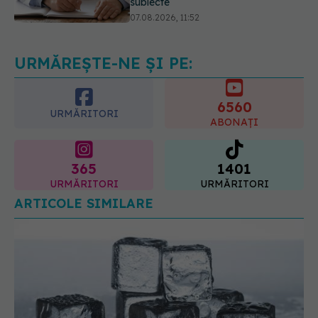
Cât durează simptomele
menopauzei?
07.08.2026, 15:14
URMĂREȘTE-NE ȘI PE:
6560
URMĂRITORI
ABONAȚI
365
1401
URMĂRITORI
URMĂRITORI
ARTICOLE SIMILARE