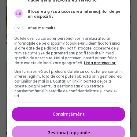
audienței și dezvoltarea serviciilor
Stocarea și/sau accesarea informațiilor de pe
un dispozitiv
Aflați mai multe
Datele dvs. cu caracter personal vor fi prelucrate, iar
Cum salvezi supa prea sărată cu o felie de pâine
informațiile de pe dispozitiv (cookie-uri, identificatori unici
și alte date de pe dispozitiv) pot fi stocate, accesate de și
10 feb 2026, 20:00
trimise către 224 de parteneri sau pot fi folosite în mod
specific de acest site. Noi și partenerii noștri putem folosi
date exacte de localizare geografică.
Lista partenerilor.
Unii furnizori vă pot prelucra datele cu caracter personal în
interes legitim, față de care puteți obiecta prin gestionarea
opțiunilor de mai jos. Căutați un link în partea de jos a
acestei pagini pentru a gestiona sau a vă retrage
consimțământul în setările de confidențialitate și cookie-
uri.
Consimțământ
Gestionați opțiunile
De ce să nu dezgheți alimentele la temperatura