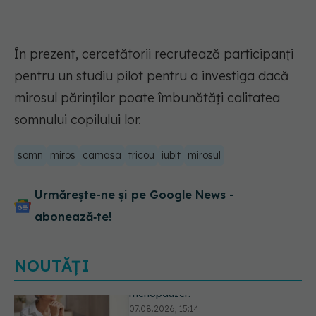
În prezent, cercetătorii recrutează participanți
pentru un studiu pilot pentru a investiga dacă
mirosul părinților poate îmbunătăți calitatea
somnului copilului lor.
somn
miros
camasa
tricou
iubit
mirosul
Urmărește-ne și pe Google News -
abonează‑te!
NOUTĂȚI
Ți-ai mărit buzele? Cele 4 greșeli