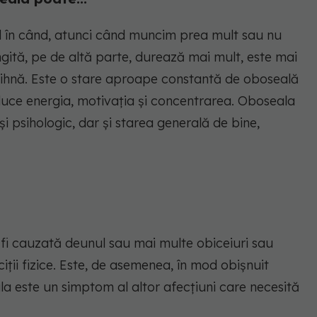
d în când, atunci când muncim prea mult sau nu
gită, pe de altă parte, durează mai mult, este mai
dihnă. Este o stare aproape constantă de oboseală
educe energia, motivația și concentrarea. Oboseala
i psihologic, dar și starea generală de bine,
fi cauzată deunul sau mai multe obiceiuri sau
ciții fizice. Este, de asemenea, în mod obișnuit
la este un simptom al altor afecțiuni care necesită