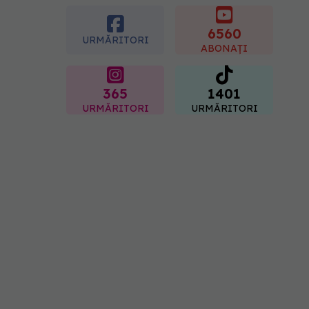
galben: care crește
glicemia mai repede.
Răspunsul unui medic
6560
URMĂRITORI
diabetolog
ABONAȚI
06.08.2026, 09:36
365
1401
URMĂRITORI
URMĂRITORI