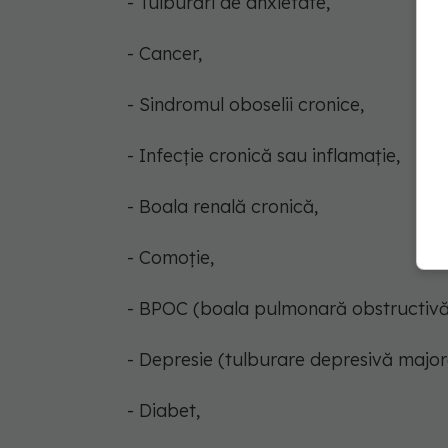
- Tulburări de anxietate,
- Cancer,
- Sindromul oboselii cronice,
- Infecție cronică sau inflamație,
- Boala renală cronică,
- Comoție,
- BPOC (boala pulmonară obstructivă
- Depresie (tulburare depresivă major
- Diabet,