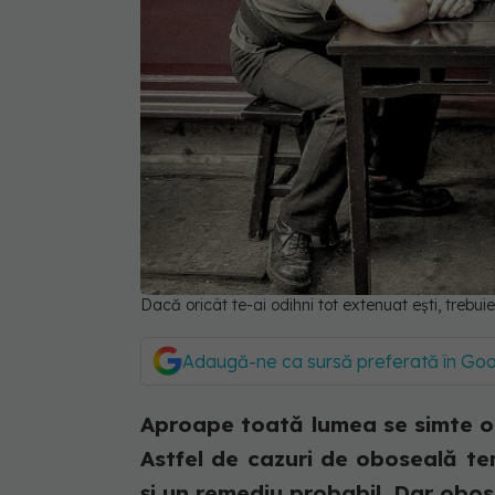
Dacă oricât te-ai odihni tot extenuat ești, trebu
Adaugă-ne ca sursă preferată în Go
Aproape toată lumea se simte ob
Astfel de cazuri de oboseală te
și un remediu probabil. Dar obos