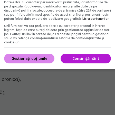
Datele dvs. cu caracter personal vor fi prelucrate, iar informațiile de
pe dispozitiv (cookie-uri, identificatori unici și alte date de pe
dispozitiv) pot fi stocate, accesate de și trimise către 224 de parteneri
sau pot fi folosite în mod specific de acest site. Noi și partenerii noștri
putem folosi date exacte de localizare geografică.
Lista partenerilor.
Unii furnizori vă pot prelucra datele cu caracter personal în interes
legitim, față de care puteți obiecta prin gestionarea opțiunilor de mai
jos. Căutați un link în partea de jos a acestei pagini pentru a gestiona
sau a vă retrage consimțământul în setările de confidențialitate și
cookie-uri.
Gestionați opțiunile
Consimțământ
 cronică),
ă),