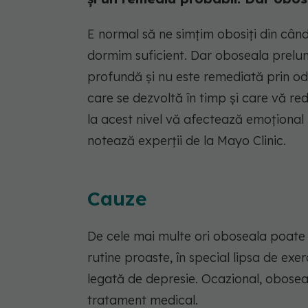
E normal să ne simțim obosiți din cân
dormim suficient. Dar oboseala prelun
profundă și nu este remediată prin o
care se dezvoltă în timp și care vă r
la acest nivel vă afectează emoțional ș
notează experții de la Mayo Clinic.
Cauze
De cele mai multe ori oboseala poate 
rutine proaste, în special lipsa de exer
legată de depresie. Ocazional, obosea
tratament medical.