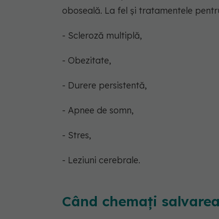
oboseală. La fel și tratamentele pentru
- Scleroză multiplă,
- Obezitate,
- Durere persistentă,
- Apnee de somn,
- Stres,
- Leziuni cerebrale.
Când chemați salvare