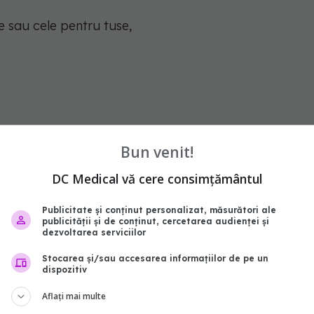
 sau cele pentru tuse,
e în spatele oboselii
Bun venit!
DC Medical vă cere consimțământul
sau simptom al unei afecțiuni sau efect al
ite pentru tratarea unor afecțiune, precum:
Publicitate și conținut personalizat, măsurători ale
publicității și de conținut, cercetarea audienței și
dezvoltarea serviciilor
Stocarea și/sau accesarea informațiilor de pe un
dispozitiv
Aflați mai multe