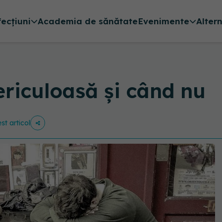
fecțiuni
Academia de sănătate
Evenimente
Alter
riculoasă și când nu
st articol