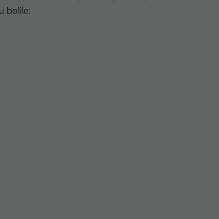
 bolile:
a