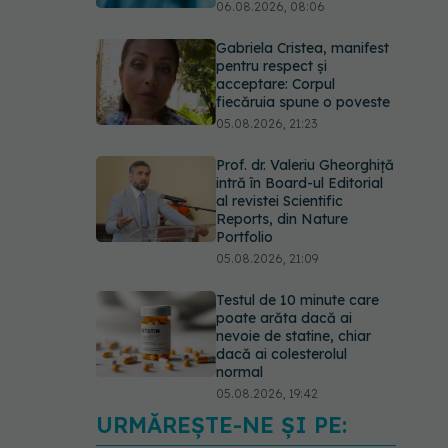
06.08.2026, 08:06
Gabriela Cristea, manifest
pentru respect și
acceptare: Corpul
fiecăruia spune o poveste
05.08.2026, 21:23
Prof. dr. Valeriu Gheorghiță
intră în Board-ul Editorial
al revistei Scientific
Reports, din Nature
Portfolio
05.08.2026, 21:09
Testul de 10 minute care
poate arăta dacă ai
nevoie de statine, chiar
dacă ai colesterolul
normal
05.08.2026, 19:42
URMĂREȘTE-NE ȘI PE:
Pepenele roșu sau cel