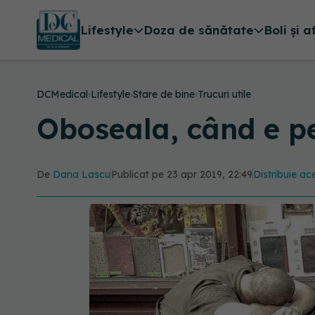
Lifestyle
Doza de sănătate
Boli și a
DCMedical
›
Lifestyle
›
Stare de bine
›
Trucuri utile
Oboseala, când e pe
De
Dana Lascu
Publicat pe 23 apr 2019, 22:49
Distribuie ace