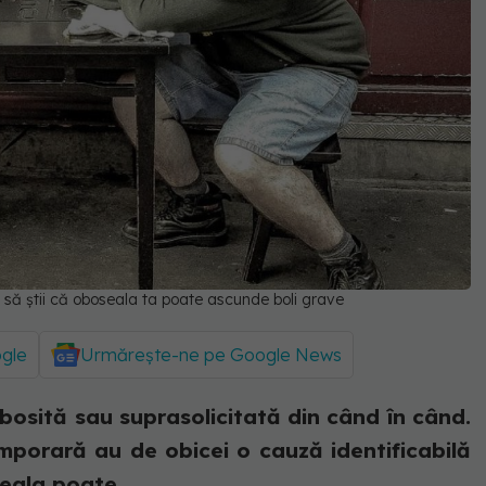
ie să știi că oboseala ta poate ascunde boli grave
ogle
Urmărește-ne pe Google News
osită sau suprasolicitată din când în când.
mporară au de obicei o cauză identificabilă
eala poate...