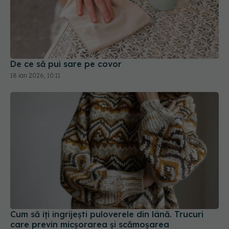
De ce să pui sare pe covor
18 ian 2026, 10:11
Cum să îți îngrijești puloverele din lână. Trucuri
care previn micșorarea și scămoșarea
24 ian 2026, 20:28