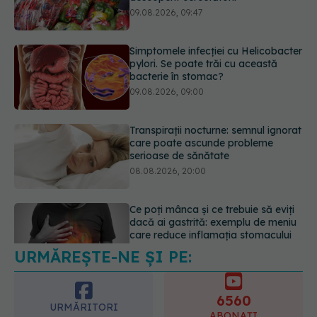
bacterie în stomac?
09.08.2026, 09:00
Transpirații nocturne: semnul ignorat
care poate ascunde probleme
serioase de sănătate
08.08.2026, 20:00
Ce poți mânca și ce trebuie să eviți
dacă ai gastrită: exemplu de meniu
care reduce inflamația stomacului
08.08.2026, 19:00
URMĂREȘTE-NE ȘI PE:
Secretul ciocolatei perfecte a fost
descoperit. Nu se află în rețetă
09.08.2026, 10:00
6560
URMĂRITORI
ABONAȚI
365
1401