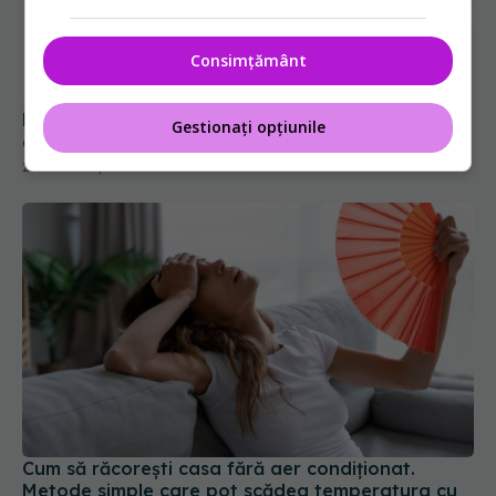
De ce să pui capacul de fiecare dată când
Consimțământ
gătești la foc mic
28 dec 2025, 17:50
Gestionați opțiunile
Cum să răcorești casa fără aer condiționat.
Metode simple care pot scădea temperatura cu
câteva grade
01 aug 2026, 08:12