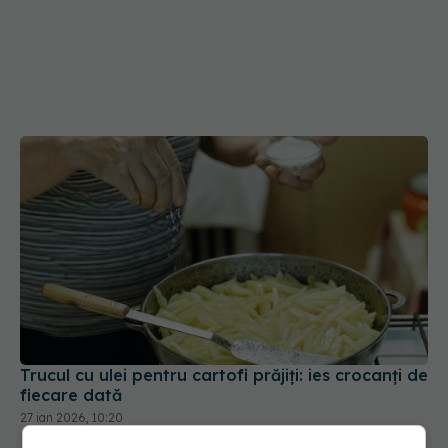
Trucul cu ulei pentru cartofi prăjiți: ies crocanți de
fiecare dată
27 ian 2026, 10:20