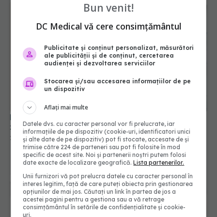
Bun venit!
DC Medical vă cere consimțământul
Publicitate și conținut personalizat, măsurători
ale publicității și de conținut, cercetarea
audienței și dezvoltarea serviciilor
Stocarea și/sau accesarea informațiilor de pe
Pune o cutie cu bicarbonat în frigider și las-o 3
un dispozitiv
zile. Rezultatul te va uimi
29 dec 2025, 09:20
Aflați mai multe
Datele dvs. cu caracter personal vor fi prelucrate, iar
informațiile de pe dispozitiv (cookie-uri, identificatori unici
și alte date de pe dispozitiv) pot fi stocate, accesate de și
trimise către 224 de parteneri sau pot fi folosite în mod
specific de acest site. Noi și partenerii noștri putem folosi
date exacte de localizare geografică.
Lista partenerilor.
Unii furnizori vă pot prelucra datele cu caracter personal în
interes legitim, față de care puteți obiecta prin gestionarea
opțiunilor de mai jos. Căutați un link în partea de jos a
acestei pagini pentru a gestiona sau a vă retrage
consimțământul în setările de confidențialitate și cookie-
uri.