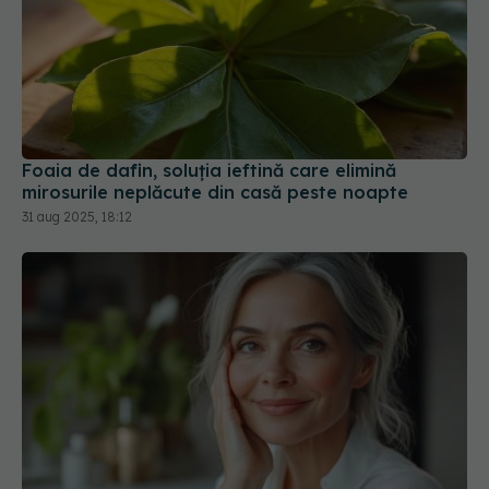
Foaia de dafin, soluția ieftină care elimină
mirosurile neplăcute din casă peste noapte
31 aug 2025, 18:12
Trucul simplu care îți transformă fața în doar
câteva minute pe zi
22 sep 2025, 21:24