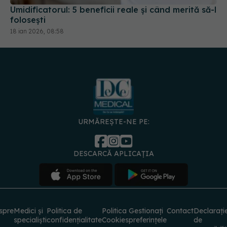
URMĂREȘTE-NE PE:
DESCARCĂ APLICAȚIA
spre
Medici și
Politica de
Politica
Gestionați
Contact
Declarați
specialiști
confidențialitate
Cookies
preferințele
de
accesibili
© 2026 PRESS MEDIA ELECTRONIC S.R.L. Toate drepturile rezervate