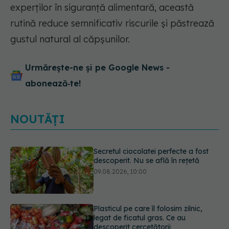
experților în siguranță alimentară, această
rutină reduce semnificativ riscurile și păstrează
gustul natural al căpșunilor.
Urmărește-ne și pe Google News -
abonează‑te!
NOUTĂȚI
Plasticul pe care îl folosim zilnic,
legat de ficatul gras. Ce au
descoperit cercetătorii
09.08.2026, 09:47
Simptomele infecției cu Helicobacter
pylori. Se poate trăi cu această