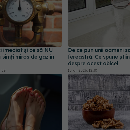
i imediat și ce să NU
De ce pun unii oameni s
 simți miros de gaz în
fereastră. Ce spune știi
despre acest obicei
8:58
10 ian 2026, 12:30