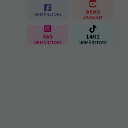
gastrită: exemplu de
meniu care reduce
6560
URMĂRITORI
inflamația stomacului
ABONAȚI
08.08.2026, 19:00
365
1401
URMĂRITORI
URMĂRITORI