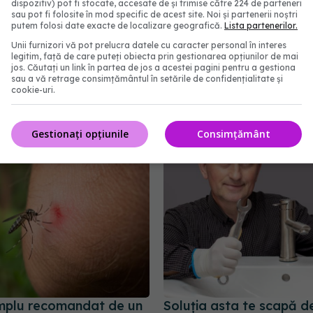
dispozitiv) pot fi stocate, accesate de și trimise către 224 de parteneri
sau pot fi folosite în mod specific de acest site. Noi și partenerii noștri
putem folosi date exacte de localizare geografică.
Lista partenerilor.
Unii furnizori vă pot prelucra datele cu caracter personal în interes
legitim, față de care puteți obiecta prin gestionarea opțiunilor de mai
jos. Căutați un link în partea de jos a acestei pagini pentru a gestiona
te pe care să NU le mai
Cum să scapi corect de
sau a vă retrage consimțământul în setările de confidențialitate și
cookie-uri.
dată pe ușa frigiderului
calusurile de pe picioar
medicii
09:56
26 apr 2026, 19:00
Gestionați opțiunile
Consimțământ
implu recomandat de un
Soluția asta te scapă de