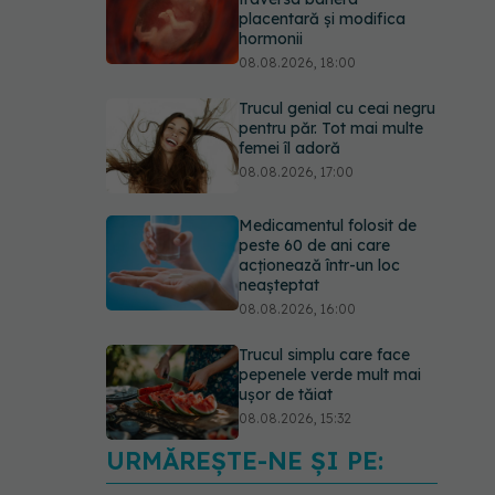
placentară și modifica
hormonii
08.08.2026, 18:00
Trucul genial cu ceai negru
pentru păr. Tot mai multe
femei îl adoră
08.08.2026, 17:00
Medicamentul folosit de
peste 60 de ani care
acționează într-un loc
neașteptat
08.08.2026, 16:00
Trucul simplu care face
pepenele verde mult mai
ușor de tăiat
08.08.2026, 15:32
URMĂREȘTE-NE ȘI PE:
Ce poți mânca și ce
trebuie să eviți dacă ai