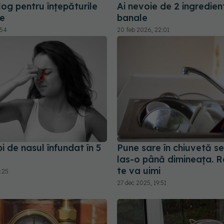
og pentru înțepăturile
Ai nevoie de 2 ingredien
te
banale
:54
20 feb 2026, 22:01
 de nasul înfundat în 5
Pune sare în chiuvetă se
las-o până dimineața. R
te va uimi
1:25
27 dec 2025, 19:51