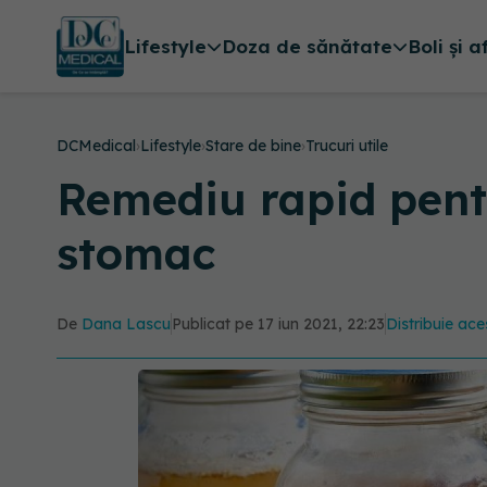
Lifestyle
Doza de sănătate
Boli și a
DCMedical
›
Lifestyle
›
Stare de bine
›
Trucuri utile
Remediu rapid pentr
stomac
De
Dana Lascu
Publicat pe 17 iun 2021, 22:23
Distribuie ace