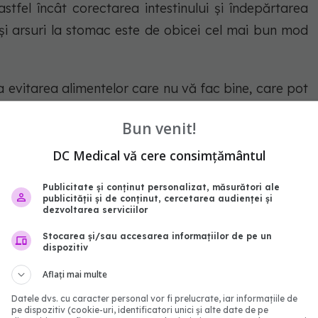
stfel încât corectarea intestinului și îndepărtarea
 și arsuri la stomac este de obicei cel mai bun mod
ca evitarea alimentelor care nu vă fac bine, care pot
mentele iuți și vinul.
Bun venit!
DC Medical vă cere consimțământul
abonează‑te!
Publicitate și conținut personalizat, măsurători ale
publicității și de conținut, cercetarea audienței și
dezvoltarea serviciilor
Stocarea și/sau accesarea informațiilor de pe un
dispozitiv
Aflați mai multe
Datele dvs. cu caracter personal vor fi prelucrate, iar informațiile de
pe dispozitiv (cookie-uri, identificatori unici și alte date de pe