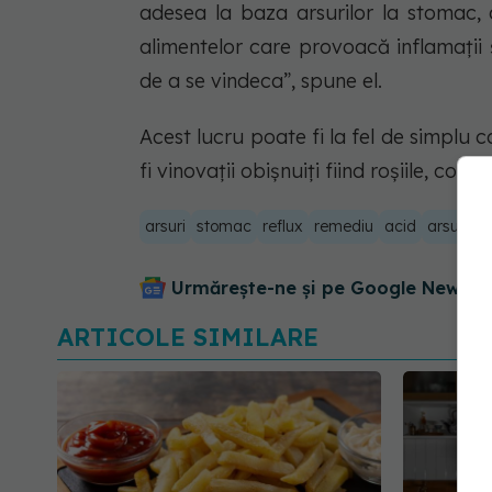
adesea la baza arsurilor la stomac, a
alimentelor care provoacă inflamații
de a se vindeca”, spune el.
Acest lucru poate fi la fel de simplu 
fi vinovații obișnuiți fiind roșiile, condi
arsuri
stomac
reflux
remediu
acid
arsurile
Urmărește-ne și pe Google News - 
ARTICOLE SIMILARE