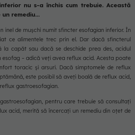
inferior nu s-a închis cum trebuie. Această
 un remediu...
n inel de mușchi numit sfincter esofagian inferior. În
t ce alimentele trec prin el. Dar dacă sfincterul
nă la capăt sau dacă se deschide prea des, acidul
 esofag – adică veți avea reflux acid. Acesta poate
ort toracic și arsuri. Dacă simptomele de reflux
tămână, este posibil să aveți boală de reflux acid,
reflux gastroesofagian.
astroesofagian, pentru care trebuie să consultați
lux acid, merită să încercați un remediu din oțet de