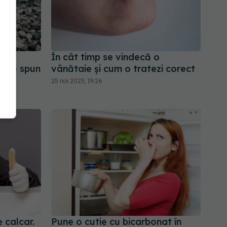
În cât timp se vindecă o
e. Ce spun
vânătaie și cum o tratezi corect
25 noi 2025, 19:26
 calcar.
Pune o cutie cu bicarbonat în