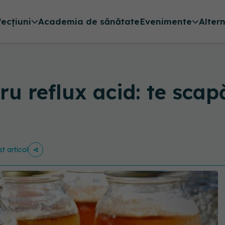
fecțiuni
Academia de sănătate
Evenimente
Alter
u reflux acid: te scapă
st articol