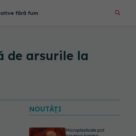
native fără fum
 de arsurile la
NOUTĂȚI
Microplasticele pot
traversa bariera