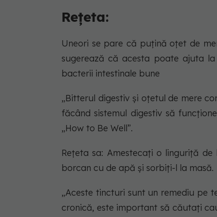
Rețeta:
Uneori se pare că puțină oțet de mere
sugerează că acesta poate ajuta la 
bacterii intestinale bune
„Bitterul digestiv și oțetul de mere con
făcând sistemul digestiv să funcționez
„How to Be Well”.
Rețeta sa: Amestecați o linguriță de 
borcan cu de apă și sorbiți-l la masă.
„Aceste tincturi sunt un remediu pe 
cronică, este important să căutați cau