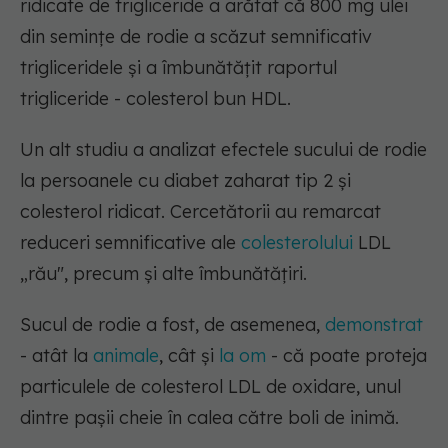
ridicate de trigliceride a arătat că 800 mg ulei
din semințe de rodie a scăzut semnificativ
trigliceridele și a îmbunătățit raportul
trigliceride - colesterol bun HDL.
Un alt studiu a analizat efectele sucului de rodie
la persoanele cu diabet zaharat tip 2 și
colesterol ridicat. Cercetătorii au remarcat
reduceri semnificative ale
colesterolului
LDL
„rău", precum și alte îmbunătățiri.
Sucul de rodie a fost, de asemenea,
demonstrat
- atât la
animale
, cât și
la om
- că poate proteja
particulele de colesterol LDL de oxidare, unul
dintre pașii cheie în calea către boli de inimă.