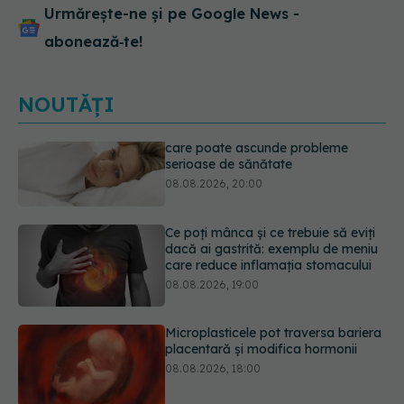
Urmărește-ne și pe Google News -
abonează‑te!
NOUTĂȚI
Ce poți mânca și ce trebuie să eviți
dacă ai gastrită: exemplu de meniu
care reduce inflamația stomacului
08.08.2026, 19:00
Microplasticele pot traversa bariera
placentară și modifica hormonii
08.08.2026, 18:00
Trucul genial cu ceai negru pentru
păr. Tot mai multe femei îl adoră