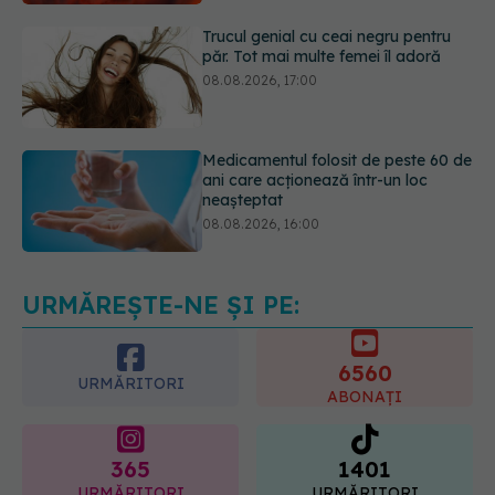
08.08.2026, 17:00
Medicamentul folosit de peste 60 de
ani care acționează într-un loc
neașteptat
08.08.2026, 16:00
Transpirații nocturne: semnul ignorat
care poate ascunde probleme
serioase de sănătate
08.08.2026, 20:00
URMĂREȘTE-NE ȘI PE:
6560
URMĂRITORI
ABONAȚI
365
1401
URMĂRITORI
URMĂRITORI