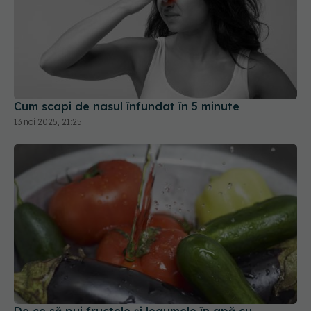
Cum scapi de nasul înfundat în 5 minute
13 noi 2025, 21:25
De ce să pui fructele și legumele în apă cu