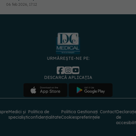
06 feb 2026, 17:12
URMĂREȘTE-NE PE:
DESCARCĂ APLICAȚIA
spre
Medici și
Politica de
Politica
Gestionați
Contact
Declarați
specialiști
confidențialitate
Cookies
preferințele
de
accesibili