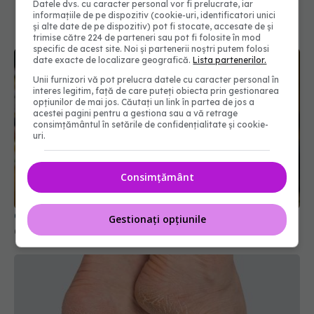
Datele dvs. cu caracter personal vor fi prelucrate, iar
informațiile de pe dispozitiv (cookie-uri, identificatori unici
și alte date de pe dispozitiv) pot fi stocate, accesate de și
trimise către 224 de parteneri sau pot fi folosite în mod
specific de acest site. Noi și partenerii noștri putem folosi
date exacte de localizare geografică.
Lista partenerilor.
Unii furnizori vă pot prelucra datele cu caracter personal în
interes legitim, față de care puteți obiecta prin gestionarea
opțiunilor de mai jos. Căutați un link în partea de jos a
acestei pagini pentru a gestiona sau a vă retrage
consimțământul în setările de confidențialitate și cookie-
uri.
Consimțământ
Cum să tai ceapa fără lacrimi, ca Gordon Ramsay
Gestionați opțiunile
06 sep 2025, 11:30