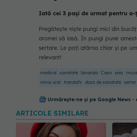
Iată cei 3 pași de urmat pentru a-ț
Pregătește niște pungi mici din bucăț
aromei să iasă. În pungi pune ameste
sertare. Le poți atârna chiar și pe um
relevant!
medical
sanatate
lavanda
Casa
orez
muce
miros urat
trandafir
doza de sanatate
sertar
Urmărește-ne și pe Google News - 
ARTICOLE SIMILARE