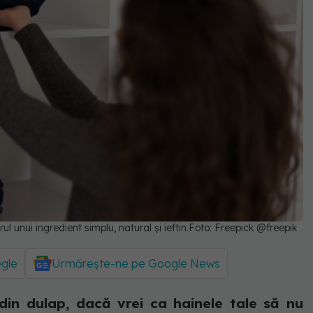
l unui ingredient simplu, natural și ieftin.Foto: Freepick @freepik
ogle
Urmărește-ne pe Google News
din dulap, dacă vrei ca hainele tale să nu