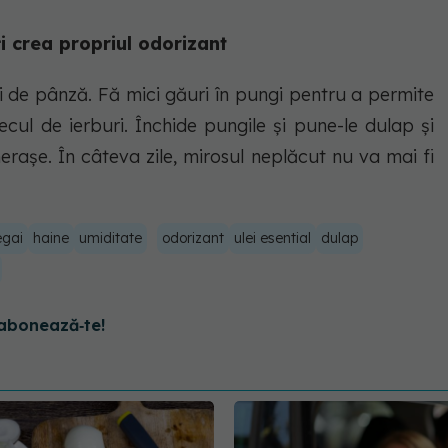
i crea propriul odorizant
i de pânză. Fă mici găuri în pungi pentru a permite
cul de ierburi. Închide pungile și pune-le dulap și
erașe. În câteva zile, mirosul neplăcut nu va mai fi
gai
haine
umiditate
odorizant
ulei esential
dulap
abonează‑te!