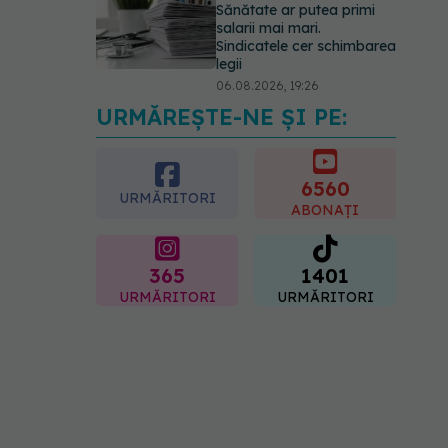
Sănătate ar putea primi
salarii mai mari.
Sindicatele cer schimbarea
legii
06.08.2026, 19:26
URMĂREȘTE-NE ȘI PE:
Alergia la ambrozie: 4
lucruri esențiale despre
simptome, prevenție și
tratament, explicate de dr.
6560
URMĂRITORI
Tudor Ciuhodaru
ABONAȚI
07.08.2026, 08:21
365
1401
URMĂRITORI
URMĂRITORI