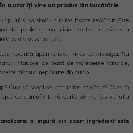
n ajutor îți vine un produs din bucătărie.
ulapului și să simți un miros foarte neplăcut. Este
d dulapurile nu sunt niciodată bine aerisite sau
inte de a fi puse pe raft.
te favoriza apariția unui miros de mucegai. Nu
aturi infailibile, pe bază de ingrediente naturale,
 aceste mirosuri neplăcute din dulap.
ulap? Cum să scapi de acel miros neplăcut? Cum să
lapul de pantofi? În rândurile de mai jos vei afla
nalizare: o lingură din acest ingredient este