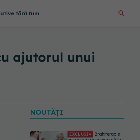
native fără fum
u ajutorul unui
NOUTĂȚI
EXCLUSIV
Brahiterapie
vs radioterapie externă în