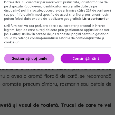
Datele dvs. cu caracter personal vor fi prelucrate, iar informațiile de
rezul o dată la două săptămâni.
pe dispozitiv (cookie-uri, identificatori unici și alte date de pe
dispozitiv) pot fi stocate, accesate de și trimise către 224 de parteneri
sau pot fi folosite în mod specific de acest site. Noi și partenerii noștri
eva picături din uleiul esențial preferat. Un parfum
putem folosi date exacte de localizare geografică.
Lista partenerilor.
ra hainele parfumate și de fiecare dată când vei
Unii furnizori vă pot prelucra datele cu caracter personal în interes
legitim, față de care puteți obiecta prin gestionarea opțiunilor de mai
 foarte plăcut.
jos. Căutați un link în partea de jos a acestei pagini pentru a gestiona
sau a vă retrage consimțământul în setările de confidențialitate și
cookie-uri.
ic elimină mirosuri urâte
Gestionați opțiunile
Consimțământ
Ierburile aromatice sunt ideale pentru eliminarea
entru a avea o aromă florală delicată, se recomandă
nte aromate precum cimbru, rozmarin sau petale de
etă și vasul de toaletă. Trucul de care te vei