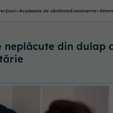
fecțiuni
Academia de sănătate
Evenimente
Alter
 neplăcute din dulap c
tărie