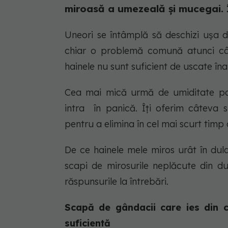
miroasă a umezeală și mucegai. Î
Uneori se întâmplă să deschizi ușa d
chiar o problemă comună atunci cân
hainele nu sunt suficient de uscate îna
Cea mai mică urmă de umiditate poa
intra în panică. Îți oferim câteva sf
pentru a elimina în cel mai scurt timp
De ce hainele mele miros urât în ​​d
scapi de mirosurile neplăcute din du
răspunsurile la întrebări.
Scapă de gândacii care ies din ca
suficientă