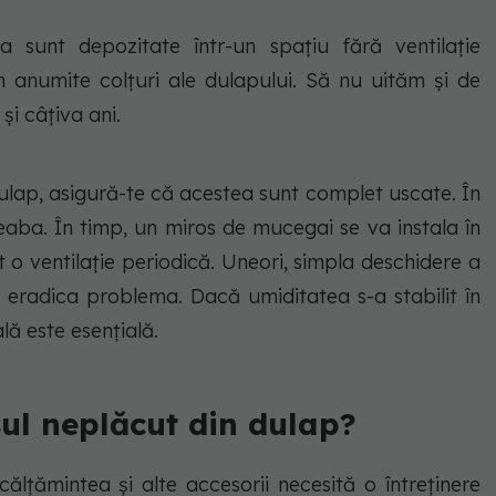
a sunt depozitate într-un spațiu fără ventilație
n anumite colțuri ale dulapului. Să nu uităm și de
p și câțiva ani.
dulap, asigură-te că acestea sunt complet uscate. În
reaba. În timp, un miros de mucegai se va instala în
 o ventilație periodică. Uneori, simpla deschidere a
a eradica problema. Dacă umiditatea s-a stabilit în
ă este esențială.
ul neplăcut din dulap?
ncălțămintea și alte accesorii necesită o întreținere