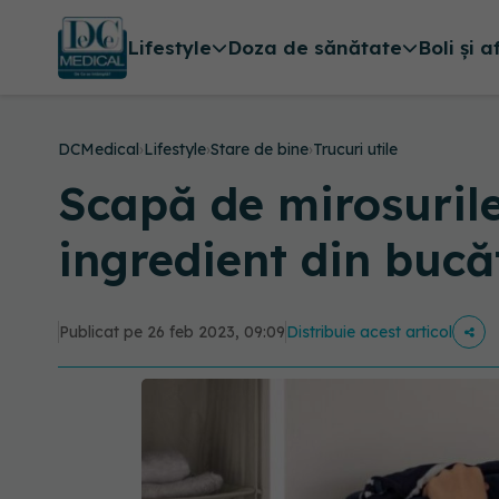
Lifestyle
Doza de sănătate
Boli și a
DCMedical
›
Lifestyle
›
Stare de bine
›
Trucuri utile
Scapă de mirosurile
ingredient din bucă
Publicat pe 26 feb 2023, 09:09
Distribuie acest articol