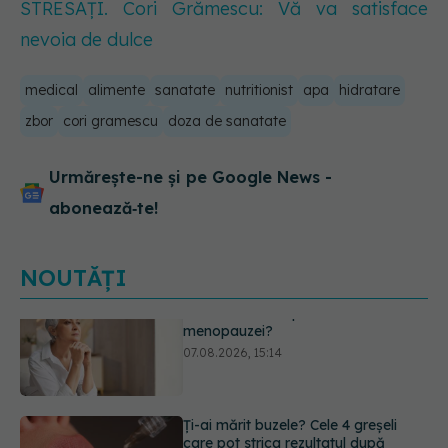
STRESAȚI. Cori Grămescu: Vă va satisface
nevoia de dulce
medical
alimente
sanatate
nutritionist
apa
hidratare
zbor
cori gramescu
doza de sanatate
Urmărește-ne și pe Google News -
abonează‑te!
NOUTĂȚI
Ți-ai mărit buzele? Cele 4 greșeli
care pot strica rezultatul după
injectarea cu acid hialuronic
07.08.2026, 13:54