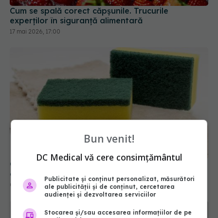
Cum se spală corect căpșunile. Trucurile
experților în siguranță alimentară
17 mai 2026, 17:00
Bun venit!
DC Medical vă cere consimțământul
Ce se spală, de fapt, cu partea verde a buretelui
de vase
Publicitate și conținut personalizat, măsurători
08 feb 2026, 18:34
ale publicității și de conținut, cercetarea
audienței și dezvoltarea serviciilor
Stocarea și/sau accesarea informațiilor de pe