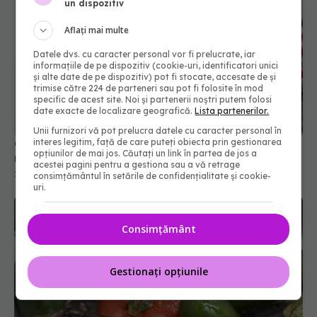
un dispozitiv
Aflați mai multe
Datele dvs. cu caracter personal vor fi prelucrate, iar
informațiile de pe dispozitiv (cookie-uri, identificatori unici
și alte date de pe dispozitiv) pot fi stocate, accesate de și
trimise către 224 de parteneri sau pot fi folosite în mod
specific de acest site. Noi și partenerii noștri putem folosi
date exacte de localizare geografică.
Lista partenerilor.
Unii furnizori vă pot prelucra datele cu caracter personal în
interes legitim, față de care puteți obiecta prin gestionarea
Ce alimente trebuie să pui pe ușa frigiderului. NU,
opțiunilor de mai jos. Căutați un link în partea de jos a
nici ouă, nici lapte
acestei pagini pentru a gestiona sau a vă retrage
29 dec 2025, 11:48
consimțământul în setările de confidențialitate și cookie-
uri.
Consimțământ
Gestionați opțiunile