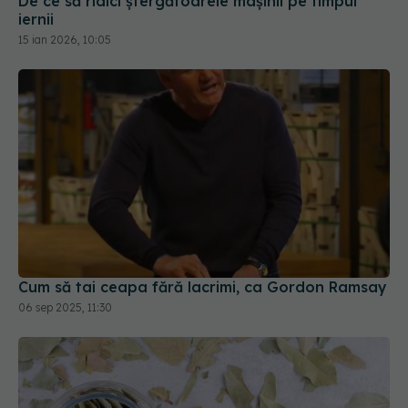
De ce să ridici ștergătoarele mașinii pe timpul
iernii
15 ian 2026, 10:05
Cum să tai ceapa fără lacrimi, ca Gordon Ramsay
06 sep 2025, 11:30