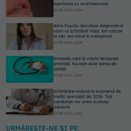
Alina Pușcău dezvăluie diagnosticul
care i-a schimbat viața: Am cancer
la sân. Am intrat în metastază
07.08.2026, 12:39
Greșeala care îți crește tensiunea
arterială. Nu este doar sarea din
solniță
07.08.2026, 12:14
Schimbare majoră la examenul de
medic specialist din 2026. Toți
candidații vor avea aceleași
subiecte
07.08.2026, 11:52
Cât durează simptomele
menopauzei?
07.08.2026, 15:14
URMĂREȘTE-NE ȘI PE: