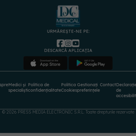
URMĂREȘTE-NE PE:
DESCARCĂ APLICAȚIA
spre
Medici și
Politica de
Politica
Gestionați
Contact
Declarați
specialiști
confidențialitate
Cookies
preferințele
de
accesibili
© 2026 PRESS MEDIA ELECTRONIC S.R.L. Toate drepturile rezervate