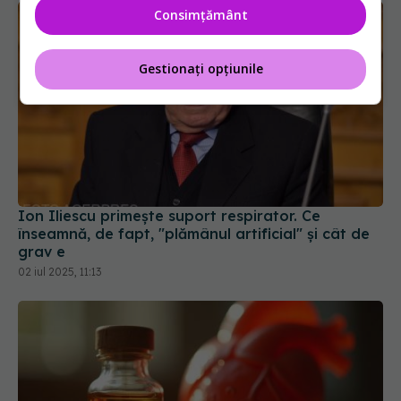
Consimțământ
Gestionați opțiunile
Ion Iliescu primește suport respirator. Ce
înseamnă, de fapt, "plămânul artificial" și cât de
grav e
02 iul 2025, 11:13