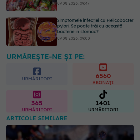
bacterie în stomac?
09.08.2026, 09:00
Dieta care îți distruge creierul,
potrivit cercetătorilor de la Harvard
09.08.2026, 11:45
URMĂREȘTE-NE ȘI PE:
6560
URMĂRITORI
ABONAȚI
365
1401
URMĂRITORI
URMĂRITORI
ARTICOLE SIMILARE