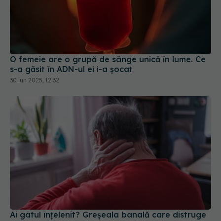
O femeie are o grupă de sânge unică în lume. Ce
s-a găsit în ADN-ul ei i-a șocat
30 iun 2025, 12:32
Ai gâtul înțelenit? Greșeala banală care distruge