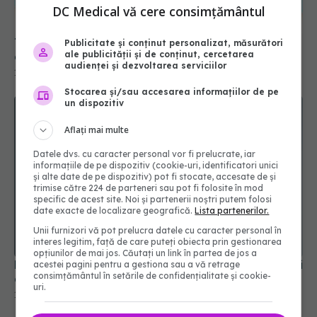
DC Medical vă cere consimțământul
Tiroida ta e obosită? 6 semne ignorate de femei
Publicitate și conținut personalizat, măsurători
ale publicității și de conținut, cercetarea
după 30 de ani
audienței și dezvoltarea serviciilor
19 apr 2025, 12:15
Stocarea și/sau accesarea informațiilor de pe
un dispozitiv
Aflați mai multe
Datele dvs. cu caracter personal vor fi prelucrate, iar
informațiile de pe dispozitiv (cookie-uri, identificatori unici
și alte date de pe dispozitiv) pot fi stocate, accesate de și
trimise către 224 de parteneri sau pot fi folosite în mod
specific de acest site. Noi și partenerii noștri putem folosi
date exacte de localizare geografică.
Lista partenerilor.
Unii furnizori vă pot prelucra datele cu caracter personal în
interes legitim, față de care puteți obiecta prin gestionarea
opțiunilor de mai jos. Căutați un link în partea de jos a
Loviturile repetate la cap pot duce la Alzheimer și
acestei pagini pentru a gestiona sau a vă retrage
consimțământul în setările de confidențialitate și cookie-
demență. Cum se pot activa virusuri latente
uri.
13 ian 2025, 14:36