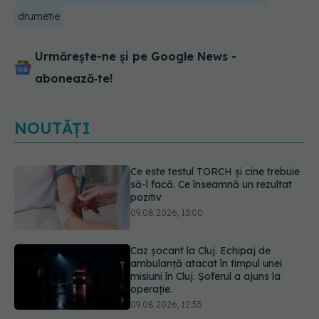
drumetie
Urmărește-ne și pe Google News -
abonează‑te!
NOUTĂȚI
Caz șocant la Cluj. Echipaj de
ambulanță atacat în timpul unei
misiuni în Cluj. Șoferul a ajuns la
operație.
09.08.2026, 12:55
Mai trebuie să numărăm caloriile ca
să slăbim? Ce se schimbă în era
medicamentelor GLP-1
09.08.2026, 12:00