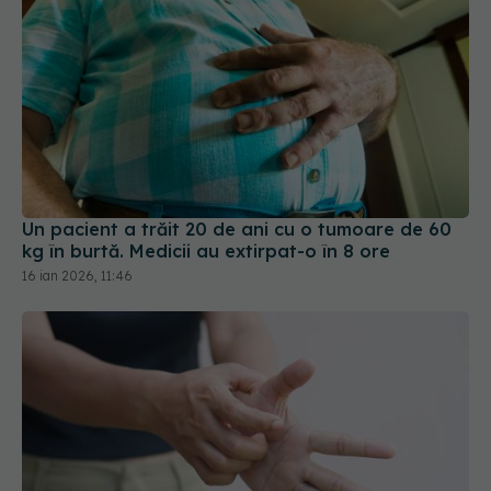
Un pacient a trăit 20 de ani cu o tumoare de 60
kg în burtă. Medicii au extirpat-o în 8 ore
16 ian 2026, 11:46
De ce te mănâncă palmele. 6 cauze posibile și ce