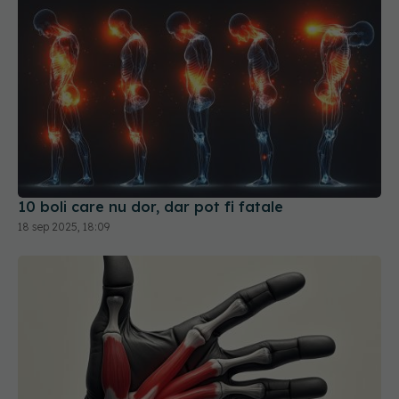
10 boli care nu dor, dar pot fi fatale
18 sep 2025, 18:09
Poți ridica degetul inelar fără să ridici și degetul