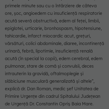
primele minute sau cu o întârziere de câteva
ore, șoc, angioedem cu insuficiență respiratorie
acută severă obstructivă, edem al feței, limbii,
epiglotei, urticarie, bronhospasm, hipotensiune,
tahicardie, infarct miocardic acut, grețuri,
vărsături, colici abdominale, diaree, incontinență
urinară, febră, lipotimie, insuficiență renală
acută (în special la copii), edem cerebral, edem
pulmonar, stare de comă și convulsii, deces
intrauterin la gravidă, oftalmoplegie și
slăbiciune musculară generalizată și altele”,
explică dr. Dan Roman, medic șef Unitatea de
Primire Urgențe din cadrul Spitalului Județean
de Urgență Dr. Constantin Opriș Baia Mare.