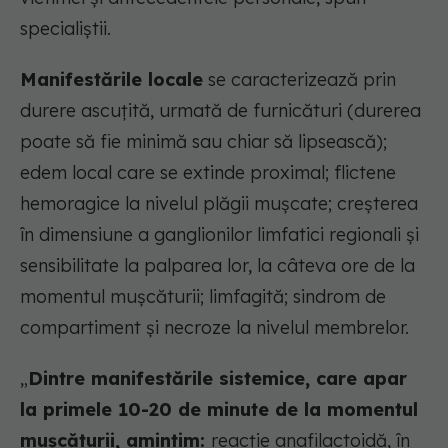
specialiștii.
Manifestările locale
se caracterizează prin
durere ascuțită, urmată de furnicături (durerea
poate să fie minimă sau chiar să lipsească);
edem local care se extinde proximal; flictene
hemoragice la nivelul plăgii mușcate; creșterea
în dimensiune a ganglionilor limfatici regionali și
sensibilitate la palparea lor, la câteva ore de la
momentul mușcăturii; limfagită; sindrom de
compartiment și necroze la nivelul membrelor.
„
Dintre manifestările sistemice, care apar
la primele 10-20 de minute de la momentul
mușcăturii, amintim:
reacție anafilactoidă, în