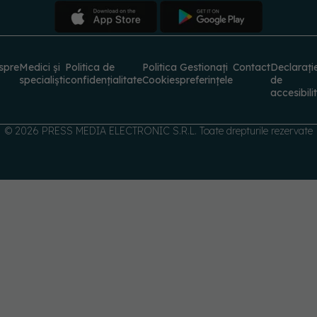
spre
Medici și
Politica de
Politica
Gestionați
Contact
Declarați
specialiști
confidențialitate
Cookies
preferințele
de
accesibili
© 2026 PRESS MEDIA ELECTRONIC S.R.L. Toate drepturile rezervate