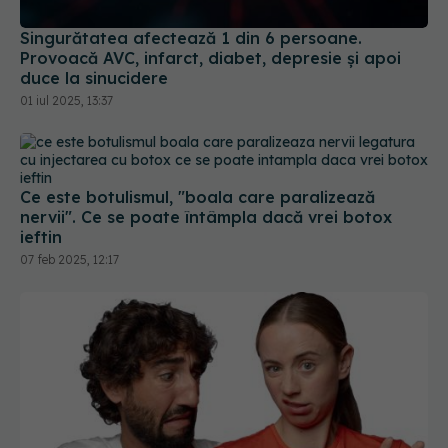
01 iul 2025, 13:37
Ce este botulismul, "boala care paralizează
nervii". Ce se poate întâmpla dacă vrei botox
ieftin
07 feb 2025, 12:17
Ce înseamnă dacă ai gust amar în gură. Semnul