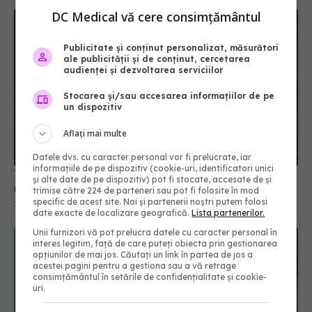
DC Medical vă cere consimțământul
Publicitate și conținut personalizat, măsurători
ale publicității și de conținut, cercetarea
audienței și dezvoltarea serviciilor
Stocarea și/sau accesarea informațiilor de pe
un dispozitiv
7 motive pentru care tusea uscată se agravează
noaptea
Aflați mai multe
23 ian 2026, 20:24
Datele dvs. cu caracter personal vor fi prelucrate, iar
informațiile de pe dispozitiv (cookie-uri, identificatori unici
și alte date de pe dispozitiv) pot fi stocate, accesate de și
trimise către 224 de parteneri sau pot fi folosite în mod
specific de acest site. Noi și partenerii noștri putem folosi
date exacte de localizare geografică.
Lista partenerilor.
Unii furnizori vă pot prelucra datele cu caracter personal în
interes legitim, față de care puteți obiecta prin gestionarea
opțiunilor de mai jos. Căutați un link în partea de jos a
acestei pagini pentru a gestiona sau a vă retrage
consimțământul în setările de confidențialitate și cookie-
uri.