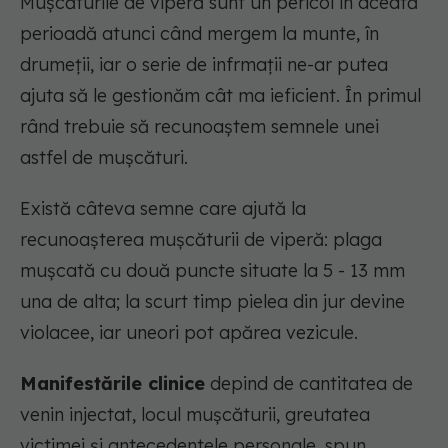
Mușcăturile de viperă sunt un pericol în aceată
perioadă atunci când mergem la munte, în
drumeții, iar o serie de infrmații ne-ar putea
ajuta să le gestionăm cât ma ieficient. În primul
rând trebuie să recunoaștem semnele unei
astfel de mușcături.
Există câteva semne care ajută la
recunoașterea mușcăturii de viperă: plaga
mușcată cu două puncte situate la 5 - 13 mm
una de alta; la scurt timp pielea din jur devine
violacee, iar uneori pot apărea vezicule.
Manifestările clinice
depind de cantitatea de
venin injectat, locul mușcăturii, greutatea
victimei și antecedentele personale, spun