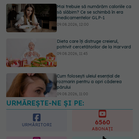
Dieta care îți distruge creierul,
potrivit cercetătorilor de la Harvard
09.08.2026, 11:45
Cum folosești uleiul esențial de
rozmarin pentru a opri căderea
părului
09.08.2026, 11:00
URMĂREȘTE-NE ȘI PE:
Ce este testul TORCH și cine trebuie
să-l facă. Ce înseamnă un rezultat
pozitiv
6560
09.08.2026, 13:00
URMĂRITORI
ABONAȚI
365
1401
URMĂRITORI
URMĂRITORI
ARTICOLE SIMILARE