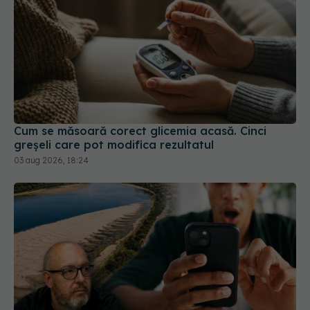
Cum se măsoară corect glicemia acasă. Cinci
greșeli care pot modifica rezultatul
03 aug 2026, 18:24
De ce milioane de oameni ajung să
EXCLUSIV
creadă teoriile conspirației. Psihologul Radu Leca