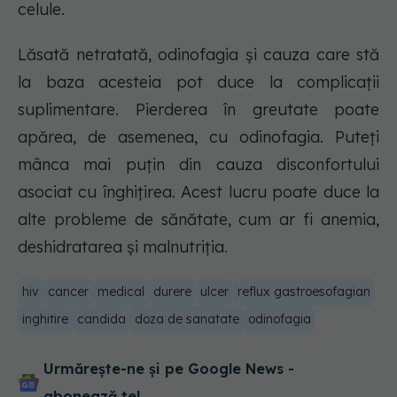
celule.
Lăsată netratată, odinofagia și cauza care stă
la baza acesteia pot duce la complicații
suplimentare. Pierderea în greutate poate
apărea, de asemenea, cu odinofagia. Puteți
mânca mai puțin din cauza disconfortului
asociat cu înghițirea. Acest lucru poate duce la
alte probleme de sănătate, cum ar fi anemia,
deshidratarea și malnutriția.
hiv
cancer
medical
durere
ulcer
reflux gastroesofagian
inghitire
candida
doza de sanatate
odinofagia
Urmărește-ne și pe Google News -
abonează‑te!