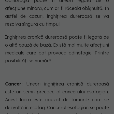
Odinofagia poate fi uneori legată de o
afecțiune minoră, cum ar fi răceala obișnuită. În
astfel de cazuri, înghițirea dureroasă se va
rezolva singură cu timpul.
Înghițirea cronică dureroasă poate fi legată de
o altă cauză de bază. Există mai multe afecțiuni
medicale care pot provoca odinofagie. Printre
posibilități se numără:
Cancer:
Uneori înghițirea cronică dureroasă
este un semn precoce al cancerului esofagian.
Acest lucru este cauzat de tumorile care se
dezvoltă în esofag. Cancerul esofagian se poate