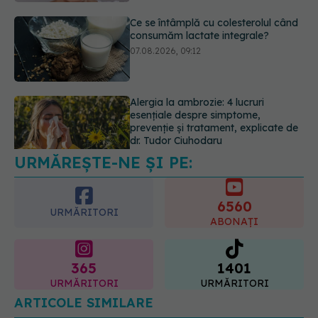
Alergia la ambrozie: 4 lucruri
esențiale despre simptome,
prevenție și tratament, explicate de
dr. Tudor Ciuhodaru
07.08.2026, 08:21
URMĂREȘTE-NE ȘI PE:
Schimbare majoră la examenul de
medic specialist din 2026. Toți
candidații vor avea aceleași
6560
subiecte
URMĂRITORI
ABONAȚI
07.08.2026, 11:52
365
1401
URMĂRITORI
URMĂRITORI
ARTICOLE SIMILARE