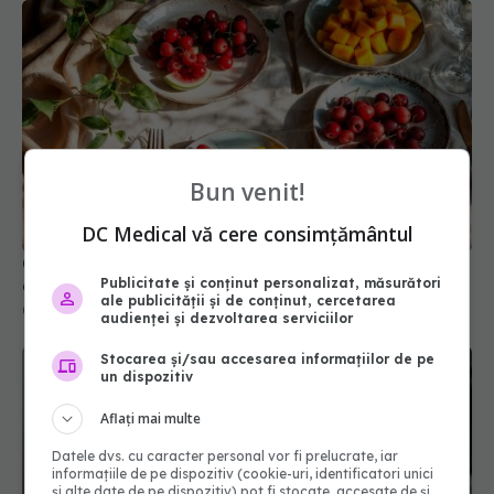
Obiceiul sănătos care ne poate ucide pe timp de
caniculă
Bun venit!
03 aug 2026, 15:54
DC Medical vă cere consimțământul
Publicitate și conținut personalizat, măsurători
ale publicității și de conținut, cercetarea
audienței și dezvoltarea serviciilor
Stocarea și/sau accesarea informațiilor de pe
un dispozitiv
Aflați mai multe
Datele dvs. cu caracter personal vor fi prelucrate, iar
informațiile de pe dispozitiv (cookie-uri, identificatori unici
și alte date de pe dispozitiv) pot fi stocate, accesate de și