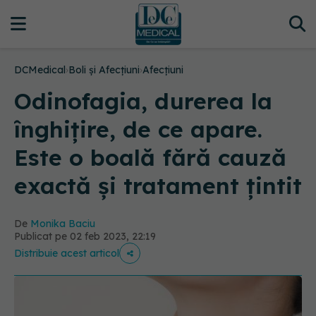
DCMedical
›
Boli și Afecțiuni
›
Afecțiuni
Odinofagia, durerea la
înghițire, de ce apare.
Este o boală fără cauză
exactă și tratament țintit
De
Monika Baciu
Publicat pe 02 feb 2023, 22:19
Distribuie acest articol