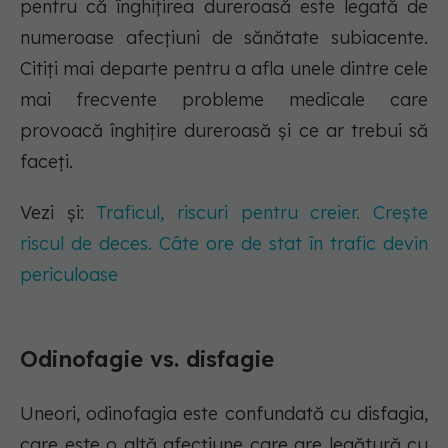
pentru că înghițirea dureroasă este legată de
numeroase afecțiuni de sănătate subiacente.
Citiți mai departe pentru a afla unele dintre cele
mai frecvente probleme medicale care
provoacă înghițire dureroasă și ce ar trebui să
faceți.
Vezi și:
Traficul, riscuri pentru creier. Crește
riscul de deces. Câte ore de stat în trafic devin
periculoase
Odinofagie vs. disfagie
Uneori, odinofagia este confundată cu disfagia,
care este o altă afecțiune care are legătură cu