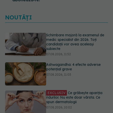
NOUTĂȚI
Ashwagandha: 4 efecte adverse
potențial grave
07.08.2026, 11:03
EXCLUSIV
Ce grăbește apariția
ridurilor. Nu este doar vârsta. Ce
spun dermatologii
07.08.2026, 10:02
Ce se întâmplă cu colesterolul când
consumăm lactate integrale?
07.08.2026, 09:12