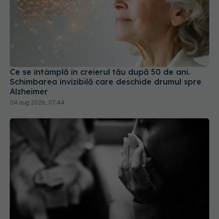
Ce se întâmplă în creierul tău după 50 de ani.
Schimbarea invizibilă care deschide drumul spre
Alzheimer
04 aug 2026, 07:44
7 lucruri pe care să nu i le spui unei persoane
aflate în doliu. Frazele care pot răni fără să îți dai
seama