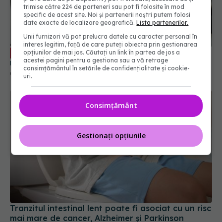
Cum schimbă Inteligența Artificială
EXCLUSIV
trimise către 224 de parteneri sau pot fi folosite în mod
relația dintre medic și pacient
specific de acest site. Noi și partenerii noștri putem folosi
date exacte de localizare geografică.
Lista partenerilor.
06 aug 2026, 14:34
Unii furnizori vă pot prelucra datele cu caracter personal în
interes legitim, față de care puteți obiecta prin gestionarea
opțiunilor de mai jos. Căutați un link în partea de jos a
acestei pagini pentru a gestiona sau a vă retrage
consimțământul în setările de confidențialitate și cookie-
uri.
Consimțământ
Gestionați opțiunile
Tranzitul intestinal lent poate fi asociat cu un risc
mai mare de cancer, Alzheimer și Parkinson
31 iul 2026, 17:58