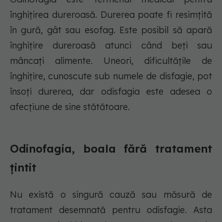
înghițirea dureroasă. Durerea poate fi resimțită
în gură, gât sau esofag. Este posibil să apară
înghițire dureroasă atunci când beți sau
mâncați alimente. Uneori, dificultățile de
înghițire, cunoscute sub numele de disfagie, pot
însoți durerea, dar odisfagia este adesea o
afecțiune de sine stătătoare.
Odinofagia, boala fără tratament
țintit
Nu există o singură cauză sau măsură de
tratament desemnată pentru odisfagie. Asta