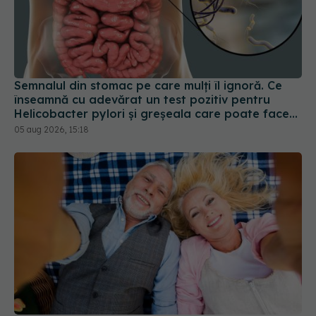
Semnalul din stomac pe care mulți îl ignoră. Ce
înseamnă cu adevărat un test pozitiv pentru
Helicobacter pylori și greșeala care poate face
tratamentul mult mai dificil
05 aug 2026, 15:18
Trei lucruri pe care trebuie să le faci după 45 de
ani ca să întârzii demența cu până la 13 ani
06 aug 2026, 13:03