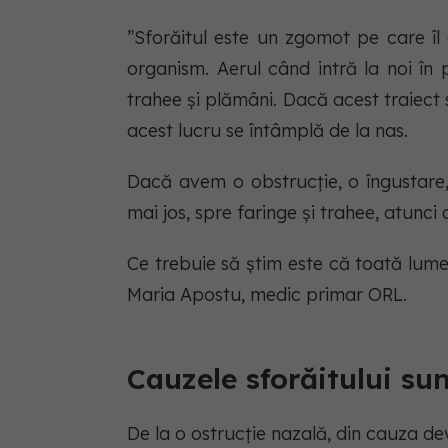
”Sforăitul este un zgomot pe care îl 
organism. Aerul când intră la noi în p
trahee și plămâni. Dacă acest traiect 
acest lucru se întâmplă de la nas.
Dacă avem o obstrucție, o îngustare,
mai jos, spre faringe și trahee, atun
Ce trebuie să știm este că toată lumea
Maria Apostu, medic primar ORL.
Cauzele sforăitului su
De la o ostrucție nazală, din cauza dev