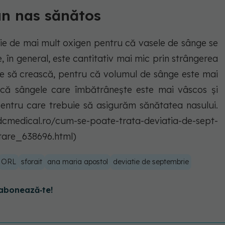
un nas sănătos
ie de mai mult oxigen pentru că vasele de sânge se
le, în general, este cantitativ mai mic prin strângerea
uie să crească, pentru că volumul de sânge este mai
 că sângele care îmbătrânește este mai vâscos și
pentru care trebuie să asigurăm sănătatea nasului.
dcmedical.ro/cum-se-poate-trata-deviatia-de-sept-
tare_638696.html)
ORL
sforait
ana maria apostol
deviatie de septembrie
abonează‑te!