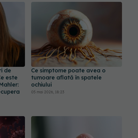
ri de
Ce simptome poate avea o
Ce este
tumoare aflată în spatele
 Mahler:
ochiului
ecupera
05 mai 2026, 18:23