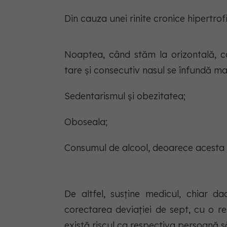
Din cauza unei rinite cronice hipertrof
Noaptea, când stăm la orizontală, co
tare și consecutiv nasul se înfundă mai
Sedentarismul și obezitatea;
Oboseala;
Consumul de alcool, deoarece acesta r
De altfel, susține medicul, chiar dac
corectarea deviației de sept, cu o res
există riscul ca respectiva persoană să