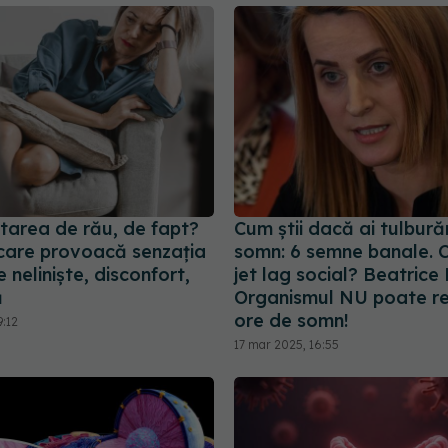
starea de rău, de fapt?
Cum știi dacă ai tulbură
care provoacă senzația
somn: 6 semne banale. 
 neliniște, disconfort,
jet lag social? Beatrice
ă
Organismul NU poate r
ore de somn!
9:12
17 mar 2025, 16:55