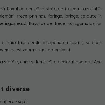
dă fluxul de aer când străbate traiectul aerului în
lămâni, trece prin nas, faringe, laringe, se duce în
se îngustează, fluxul de aer trece mai zgomotos, iar
 a traiectului aerului începând cu nasul și se duce
ci avem acest zgomot mai proeminent.
 sforăie, chiar și femeile”, a declarat doctorul Ana
nt diverse
iației de sept;