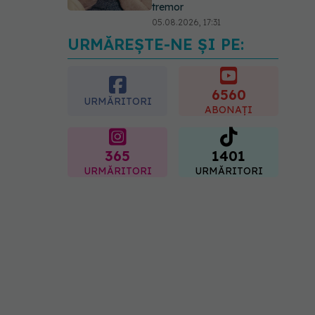
tremor
05.08.2026, 17:31
URMĂREȘTE-NE ȘI PE:
Gabriela Cristea, manifest
pentru respect și
acceptare: Corpul
fiecăruia spune o poveste
6560
URMĂRITORI
05.08.2026, 21:23
ABONAȚI
365
1401
URMĂRITORI
URMĂRITORI