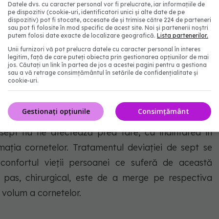
Datele dvs. cu caracter personal vor fi prelucrate, iar informațiile de
pe dispozitiv (cookie-uri, identificatori unici și alte date de pe
mult praf decât în casă, dar nu, este același aer și
dispozitiv) pot fi stocate, accesate de și trimise către 224 de parteneri
sau pot fi folosite în mod specific de acest site. Noi și partenerii noștri
af a crescut și inflamația cornetului va fi mai mare.
putem folosi date exacte de localizare geografică.
Lista partenerilor.
ă nu fie aer condiționat, căci acesta este un factor
Unii furnizori vă pot prelucra datele cu caracter personal în interes
legitim, față de care puteți obiecta prin gestionarea opțiunilor de mai
, și vor crește și mai mult în volum aceste cornete.
jos. Căutați un link în partea de jos a acestei pagini pentru a gestiona
sau a vă retrage consimțământul în setările de confidențialitate și
re, pentru că stăm la orizontală, pentru că atunci
cookie-uri.
ele jos, la nivelul cornetelor nazale”, a explicat dr.
în cadrul emisiunii Doctor de Bine, de la PRO TV.
Gestionați opțiunile
Consimțământ
 sept nu ne afectează prea tare, cu înaintarea în
ația cornetelor. Tratamentul deviației de sept se
 confortul vieții persoanei ce suferă de această
l pas, chirurgical, este de a merge pe respectiva
 volum a cornetelor.