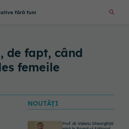
native fără fum
, de fapt, când
les femeile
NOUTĂȚI
Prof. dr. Valeriu Gheorghiță
intră în Board-ul Editorial