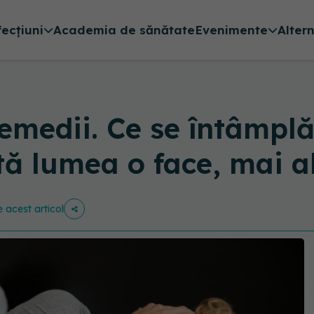
fecțiuni
Academia de sănătate
Evenimente
Alter
remedii. Ce se întâmplă
tă lumea o face, mai a
e acest articol