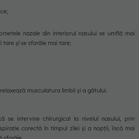
ice;
rnetele nazale din interiorul nasului se umflă mai
 tare și se sforăie mai tare;
elaxează musculatura limbii și a gâtului.
ă se intervine chirurgical la nivelul nasului, prin
pirație corectă în timpul zilei și a nopții, încă mai
 sforăie.