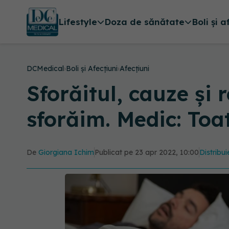
Lifestyle
Doza de sănătate
Boli și a
DCMedical
›
Boli și Afecțiuni
›
Afecțiuni
Sforăitul, cauze și 
sforăim. Medic: Toa
De
Giorgiana Ichim
Publicat pe 23 apr 2022, 10:00
Distribui