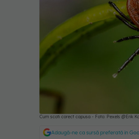
Cum scoti corect capusa - Foto: Pexels @Erik Ka
Adaugă-ne ca sursă preferată în Go