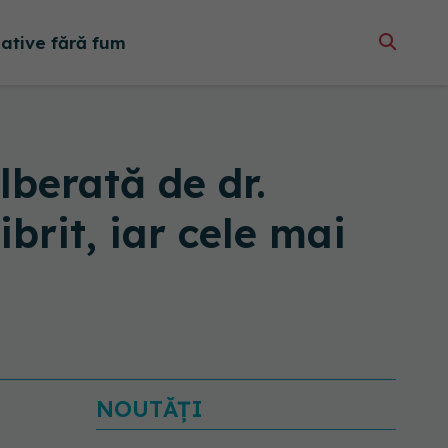
native fără fum
berată de dr.
brit, iar cele mai
NOUTĂȚI