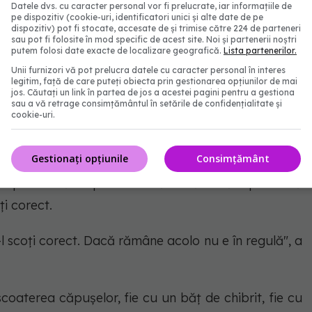
Datele dvs. cu caracter personal vor fi prelucrate, iar informațiile de
pe dispozitiv (cookie-uri, identificatori unici și alte date de pe
dispozitiv) pot fi stocate, accesate de și trimise către 224 de parteneri
sau pot fi folosite în mod specific de acest site. Noi și partenerii noștri
putem folosi date exacte de localizare geografică.
Lista partenerilor.
oară și nu sare, dar o găsim peste tot pe unde
Unii furnizori vă pot prelucra datele cu caracter personal în interes
e fi în grădina de lângă casă.
legitim, față de care puteți obiecta prin gestionarea opțiunilor de mai
jos. Căutați un link în partea de jos a acestei pagini pentru a gestiona
sau a vă retrage consimțământul în setările de confidențialitate și
cookie-uri.
ntru toată lumea, este ca în momentul în care venim
ală, din cap până în picioare. Pentru că se spune
Gestionați opțiunile
Consimțământ
 dacă o scoți în întregime, și dacă lucrul acesta s-
nicio problemă. Important e să nu rămână o perioadă
ți corect.
ă-l scoți corect. Dacă rămâne acolo nu e în regulă", a
coaterea căpușelor, fie cu un băț de chibrit, fie cu