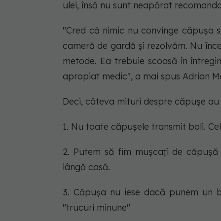
ulei, însă nu sunt neapărat recomanda
"Cred că nimic nu convinge căpușa s
cameră de gardă și rezolvăm. Nu încerc
metode. Ea trebuie scoasă în întreg
apropiat medic", a mai spus Adrian M
Deci, câteva mituri despre căpușe au
1. Nu toate căpușele transmit boli. Ce
2. Putem să fim mușcați de căpușă o
lângă casă.
3. Căpușa nu iese dacă punem un băț
"trucuri minune"