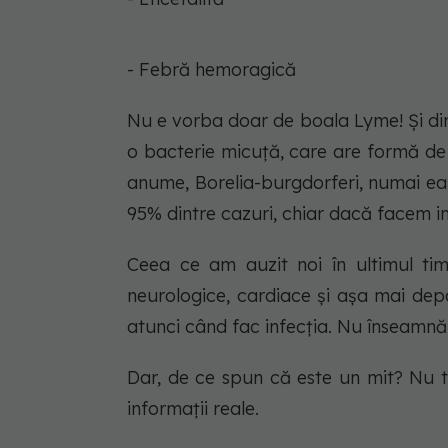
- Febră hemoragică
Nu e vorba doar de boala Lyme! Și di
o bacterie micuță, care are formă de
anume, Borelia-burgdorferi, numai ea
95% dintre cazuri, chiar dacă facem in
Ceea ce am auzit noi în ultimul tim
neurologice, cardiace și așa mai depa
atunci când fac infecția. Nu înseamnă
Dar, de ce spun că este un mit? Nu t
informații reale.