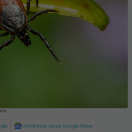
rits
ogle
Urmărește-ne pe Google News