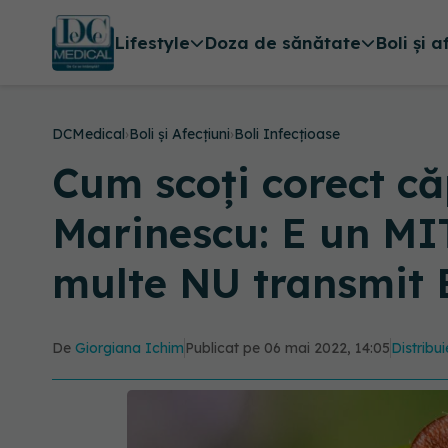
Lifestyle
Doza de sănătate
Boli și a
DCMedical
›
Boli și Afecțiuni
›
Boli Infecțioase
Cum scoți corect că
Marinescu: E un MIT
multe NU transmit
De
Giorgiana Ichim
Publicat pe 06 mai 2022, 14:05
Distribui