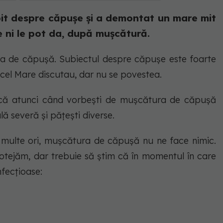
it despre căpușe și a demontat un mare mit
e ni le pot da, după mușcătură.
a de căpușă. Subiectul despre căpușe este foarte
 cel Mare discutau, dar nu se povestea.
. că atunci când vorbești de mușcătura de căpușă
ă severă și pățești diverse.
 multe ori, mușcătura de căpușă nu ne face nimic.
rotejăm, dar trebuie să știm că în momentul în care
nfecțioase: