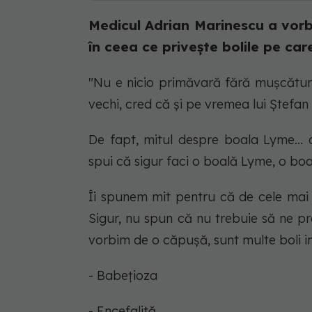
Medicul Adrian Marinescu a vorb
în ceea ce privește bolile pe car
"Nu e nicio primăvară fără mușcătur
vechi, cred că și pe vremea lui Ștefan
De fapt, mitul despre boala Lyme..
spui că sigur faci o boală Lyme, o boal
Îi spunem mit pentru că de cele mai
Sigur, nu spun că nu trebuie să ne p
vorbim de o căpușă, sunt multe boli i
- Babețioza
- Encefalită