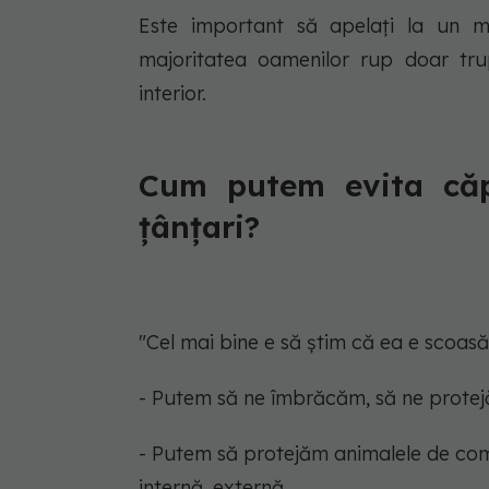
Este important să apelați la un 
majoritatea oamenilor rup doar tru
interior.
Cum putem evita căpu
țânțari?
"Cel mai bine e să știm că ea e scoasă î
- Putem să ne îmbrăcăm, să ne protejă
- Putem să protejăm animalele de com
internă, externă