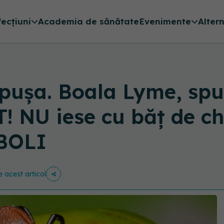
fecțiuni
Academia de sănătate
Evenimente
Alter
pușa. Boala Lyme, spul
! NU iese cu băț de chi
 BOLI
e acest articol