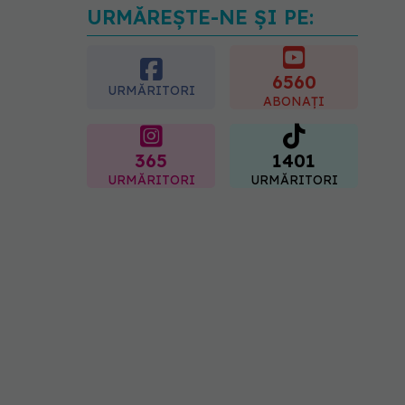
URMĂREȘTE-NE ȘI PE:
Testul din deget care ar
putea indica riscul pentru 8
boli majore
6560
07.08.2026, 18:34
URMĂRITORI
ABONAȚI
365
1401
URMĂRITORI
URMĂRITORI