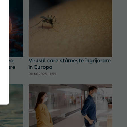
flarea
Virusul care stârnește îngrijorare
ijorare
în Europa
08 iul 2025, 11:59