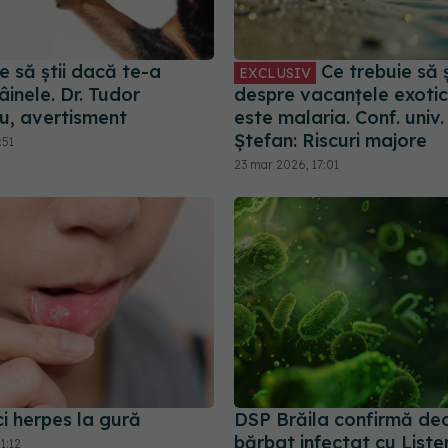
e să știi dacă te-a
Ce trebuie să ș
EXCLUSIV
âinele. Dr. Tudor
despre vacanțele exotic
u, avertisment
este malaria. Conf. univ. 
Ștefan: Riscuri majore
:51
23 mar 2026, 17:01
i herpes la gură
DSP Brăila confirmă dec
bărbat infectat cu Liste
1:12