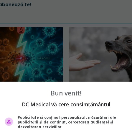
abonează‑te!
Bun venit!
ebim hantavirusul de
De ce rabia sp
EXCLUSIV
9
mult decât gripa. Dr. Ad
DC Medical vă cere consimțământul
Marinescu, dezvăluiri
17:46
21 oct 2025, 19:42
Publicitate și conținut personalizat, măsurători ale
publicității și de conținut, cercetarea audienței și
dezvoltarea serviciilor