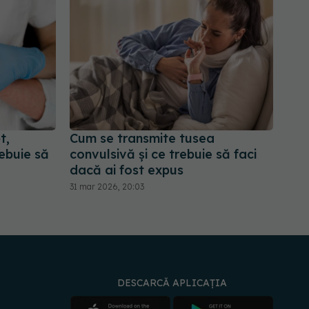
t,
Cum se transmite tusea
rebuie să
convulsivă și ce trebuie să faci
dacă ai fost expus
31 mar 2026, 20:03
DESCARCĂ APLICAȚIA