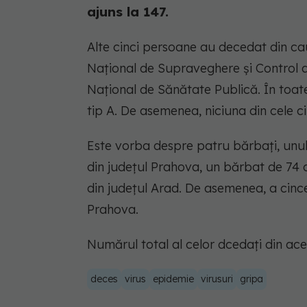
ajuns la 147.
Alte cinci persoane au decedat din cauz
Naţional de Supraveghere şi Control al 
Naţional de Sănătate Publică. În toate
tip A. De asemenea, niciuna din cele c
Este vorba despre patru bărbați, unul d
din judeţul Prahova, un bărbat de 74 de
din judeţul Arad. De asemenea, a cinc
Prahova.
Numărul total al celor dcedați din ace
deces
virus
epidemie
virusuri
gripa