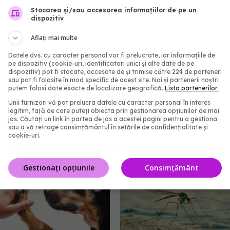
Stocarea și/sau accesarea informațiilor de pe un
dispozitiv
Aflați mai multe
Datele dvs. cu caracter personal vor fi prelucrate, iar informațiile de
pe dispozitiv (cookie-uri, identificatori unici și alte date de pe
dispozitiv) pot fi stocate, accesate de și trimise către 224 de parteneri
sau pot fi folosite în mod specific de acest site. Noi și partenerii noștri
putem folosi date exacte de localizare geografică.
Lista partenerilor.
Unii furnizori vă pot prelucra datele cu caracter personal în interes
andemie ne amenință.
Virusul care duce la um
legitim, față de care puteți obiecta prin gestionarea opțiunilor de mai
jos. Căutați un link în partea de jos a acestei pagini pentru a gestiona
ngrijorați
creierului provoacă îngr
sau a vă retrage consimțământul în setările de confidențialitate și
9:40
20 iul 2025, 08:54
cookie-uri.
Gestionați opțiunile
Consimțământ