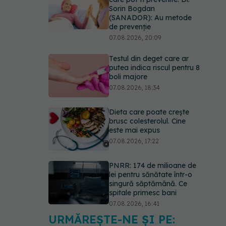
Sorin Bogdan
(SANADOR): Au metode
de prevenție
07.08.2026, 20:09
Testul din deget care ar
putea indica riscul pentru 8
boli majore
07.08.2026, 18:34
Dieta care poate crește
brusc colesterolul. Cine
este mai expus
07.08.2026, 17:22
PNRR: 174 de milioane de
lei pentru sănătate într-o
singură săptămână. Ce
spitale primesc bani
07.08.2026, 16:41
URMĂREȘTE-NE ȘI PE:
Ce spune culoarea ta