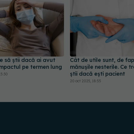
e să știi dacă ai avut
Cât de utile sunt, de fap
mpactul pe termen lung
mănușile nesterile. Ce t
știi dacă ești pacient
15:30
20 oct 2025, 18:55