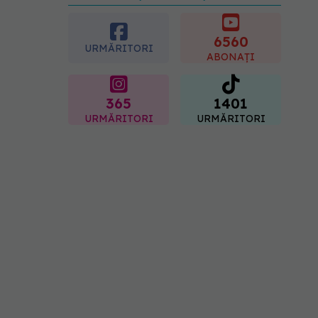
preferată despre vârsta
pe care o ai. Care este
"codul cromatic" al
6560
URMĂRITORI
generațiilor
ABONAȚI
07.08.2026, 21:29
365
1401
URMĂRITORI
URMĂRITORI