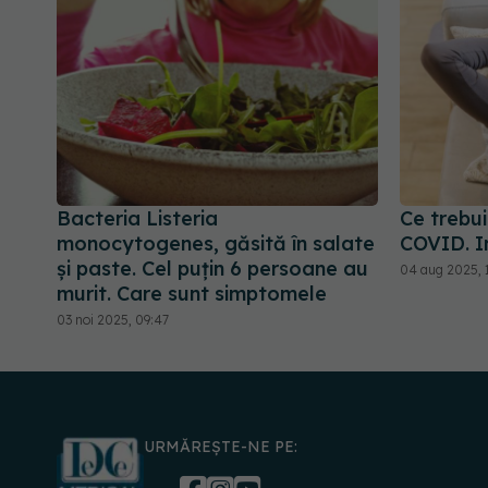
Bacteria Listeria
Ce trebui
monocytogenes, găsită în salate
COVID. I
și paste. Cel puțin 6 persoane au
04 aug 2025, 
murit. Care sunt simptomele
03 noi 2025, 09:47
URMĂREȘTE-NE PE: