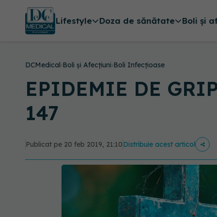
Lifestyle
Doza de sănătate
Boli și a
DCMedical
›
Boli și Afecțiuni
›
Boli Infecțioase
EPIDEMIE DE GRIPĂ 
147
Publicat pe 20 feb 2019, 21:10
Distribuie acest articol