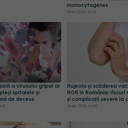
monocytogenes
29 ian 2026, 10:06
ină a virusului gripal ar
Rujeola și scăderea vacc
leși spitalele și
ROR în România: riscuri
mii de decese
și complicații severe la c
4:18
18 apr 2026, 14:45