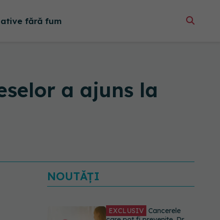
native fără fum
elor a ajuns la
NOUTĂȚI
EXCLUSIV
Cancerele
care pot fi prevenite. Dr.