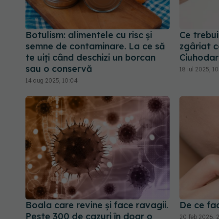
Botulism: alimentele cu risc și
Ce trebui
semne de contaminare. La ce să
zgâriat c
te uiți când deschizi un borcan
Ciuhodar
sau o conservă
18 iul 2025, 10
14 aug 2025, 10:04
Boala care revine și face ravagii.
De ce fac
Peste 300 de cazuri în doar o
20 feb 2026, 2