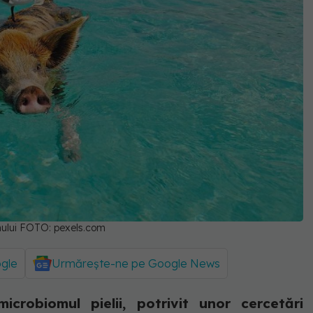
omului FOTO: pexels.com
ogle
Urmărește-ne pe Google News
crobiomul pielii, potrivit unor cercetări