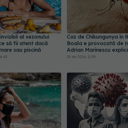
invizibil al sezonului
Caz de Chikungunya în 
ce să fii atent dacă
Boala e provocată de țân
mare sau piscină
Adrian Marinescu explică
16:43
30 ian 2026, 11:09