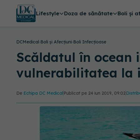
Lifestyle
Doza de sănătate
Boli și a
DCMedical
›
Boli și Afecțiuni
›
Boli Infecțioase
Scăldatul în ocean 
vulnerabilitatea la i
De
Echipa DC Medical
Publicat pe 24 iun 2019, 09:02
Distrib