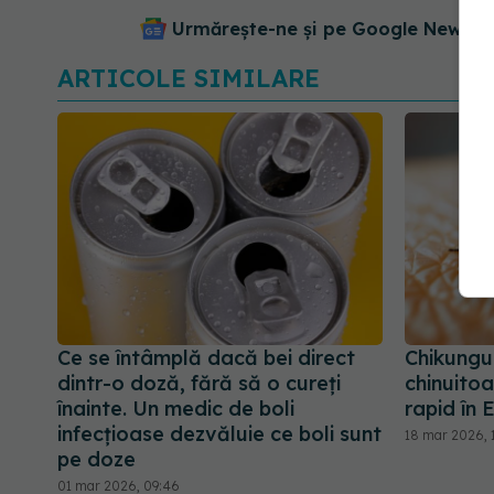
Urmărește-ne și pe Google News - 
ARTICOLE SIMILARE
Ce se întâmplă dacă bei direct
Chikungu
dintr-o doză, fără să o cureți
chinuito
înainte. Un medic de boli
rapid în 
infecțioase dezvăluie ce boli sunt
18 mar 2026, 
pe doze
01 mar 2026, 09:46