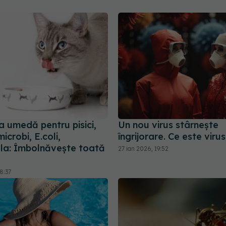
 umedă pentru pisici,
Un nou virus stârnește
icrobi, E.coli,
îngrijorare. Ce este viru
la: Îmbolnăvește toată
27 ian 2026, 19:52
8:37