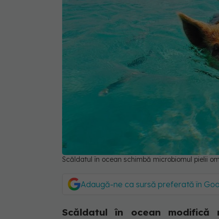
Scăldatul în ocean schimbă microbiomul pielii 
Adaugă-ne ca sursă preferată în Go
Scăldatul în ocean modifică mi