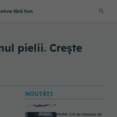
native fără fum
l pielii. Crește
NOUTĂȚI
PNRR: 174 de milioane de
lei pentru sănătate într-o