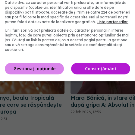
Datele dvs. cu caracter personal vor fi prelucrate, iar informațiile de
abonează‑te!
pe dispozitiv (cookie-uri, identificatori unici și alte date de pe
dispozitiv) pot fi stocate, accesate de și trimise către 224 de parteneri
sau pot fi folosite în mod specific de acest site. Noi și partenerii noștri
putem folosi date exacte de localizare geografică.
Lista partenerilor.
Unii furnizori vă pot prelucra datele cu caracter personal în interes
legitim, față de care puteți obiecta prin gestionarea opțiunilor de mai
jos. Căutați un link în partea de jos a acestei pagini pentru a gestiona
sau a vă retrage consimțământul în setările de confidențialitate și
cookie-uri.
Gestionați opțiunile
Consimțământ
nya, boala tropicală
Mara Bănică, în stare dif
are care se răspândește
după gripa A: Absolut în
Europa
22 feb 2026, 13:59
12:51