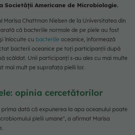
a Societății Americane de Microbiologie.
l Marisa Chattman Nielsen de la Universitatea din
arată că bacteriile normale de pe piele au fost
și înlocuite cu
bacteriile
oceanice, informează
tat bacterii oceanice pe toți participanții după
pă scăldat. Unii participanți s-au ales cu mai multe
t mai mult pe suprafața pielii lor.
le: opinia cercetătorilor
 prima dată că expunerea la apa oceanului poate
icrobiomului pielii umane"
, a afirmat Marisa
e.