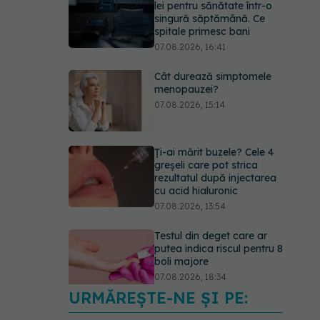
singură săptămână. Ce
spitale primesc bani
07.08.2026, 16:41
Cât durează simptomele
menopauzei?
07.08.2026, 15:14
Ți-ai mărit buzele? Cele 4
greșeli care pot strica
rezultatul după injectarea
cu acid hialuronic
07.08.2026, 13:54
Testul din deget care ar
putea indica riscul pentru 8
boli majore
07.08.2026, 18:34
URMĂREȘTE-NE ȘI PE:
Dieta care poate crește
brusc colesterolul. Cine