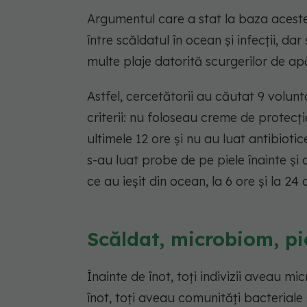
Argumentul care a stat la baza acestei
între scăldatul în ocean și infecții, dar
multe plaje datorită scurgerilor de apă
Astfel, cercetătorii au căutat 9 volun
criterii: nu foloseau creme de protecți
ultimele 12 ore și nu au luat antibiotice
s-au luat probe de pe piele înainte și
ce au ieșit din ocean, la 6 ore și la 24 
Scăldat, microbiom, pie
Înainte de înot, toți indivizii aveau m
înot, toți aveau comunități bacteriale 