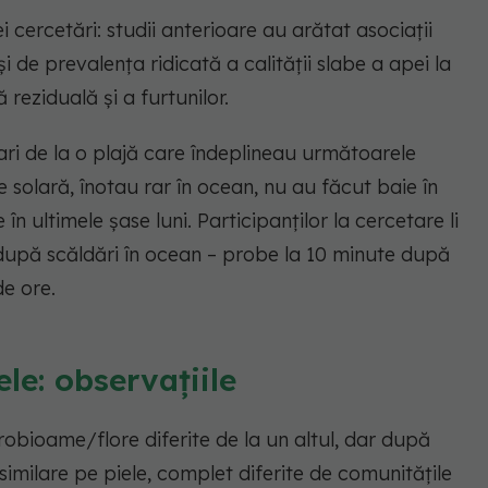
 cercetări: studii anterioare au arătat asociații
 și de prevalența ridicată a calității slabe a apei la
 reziduală și a furtunilor.
tari de la o plajă care îndeplineau următoarele
e solară, înotau rar în ocean, nu au făcut baie în
 în ultimele șase luni. Participanților la cercetare li
 după scăldări în ocean – probe la 10 minute după
de ore.
le: observațiile
icrobioame/flore diferite de la un altul, dar după
similare pe piele, complet diferite de comunitățile