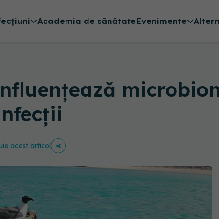
fecțiuni
Academia de sănătate
Evenimente
Alter
influențează microbiomu
nfecții
uie acest articol