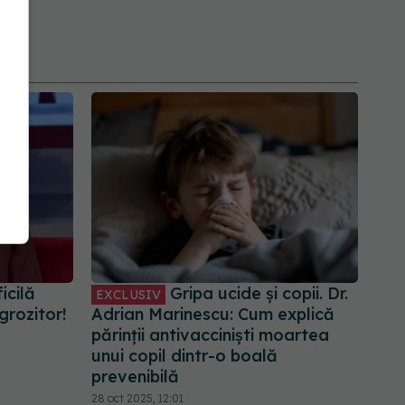
icilă
Gripa ucide și copii. Dr.
EXCLUSIV
grozitor!
Adrian Marinescu: Cum explică
părinții antivacciniști moartea
unui copil dintr-o boală
prevenibilă
28 oct 2025, 12:01