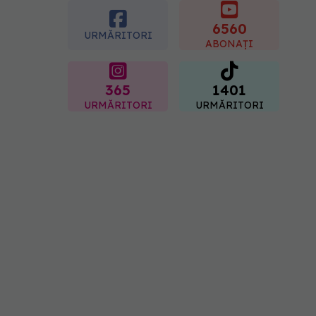
este mai expus
6560
07.08.2026, 17:22
URMĂRITORI
ABONAȚI
365
1401
URMĂRITORI
URMĂRITORI