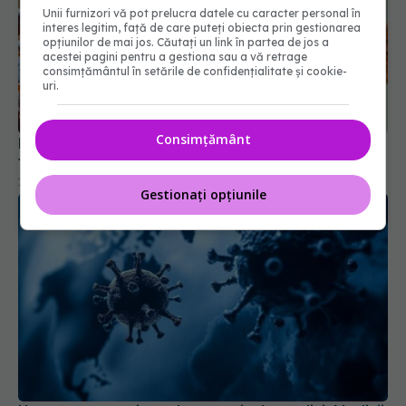
Unii furnizori vă pot prelucra datele cu caracter personal în
interes legitim, față de care puteți obiecta prin gestionarea
opțiunilor de mai jos. Căutați un link în partea de jos a
acestei pagini pentru a gestiona sau a vă retrage
consimțământul în setările de confidențialitate și cookie-
Hantavirusul în România. Ce este, cum se
uri.
transmite și care sunt riscurile reale
16 mai 2026, 16:23
Consimțământ
Gestionați opțiunile
Un nou coronavirus, descoperit de medici. Medicii
se tem de o nouă pandemie
30 oct 2025, 10:29