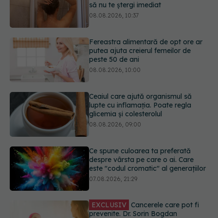
peste 50 de ani
08.08.2026, 10:00
Ceaiul care ajută organismul să
lupte cu inflamația. Poate regla
glicemia și colesterolul
08.08.2026, 09:00
Ce spune culoarea ta preferată
despre vârsta pe care o ai. Care
este "codul cromatic" al generațiilor
07.08.2026, 21:29
EXCLUSIV
Cancerele care pot fi
prevenite. Dr. Sorin Bogdan
(SANADOR): Au metode de
prevenție
07.08.2026, 20:09
URMĂREȘTE-NE ȘI PE:
Trucul simplu de vară care te
răcorește după duș. De ce este bine