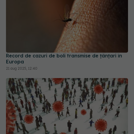
Record de cazuri de boli transmise de ţânţari în
Europa
21 aug 2025, 12:40
Alertă epidemică globală. Virusul care se extinde