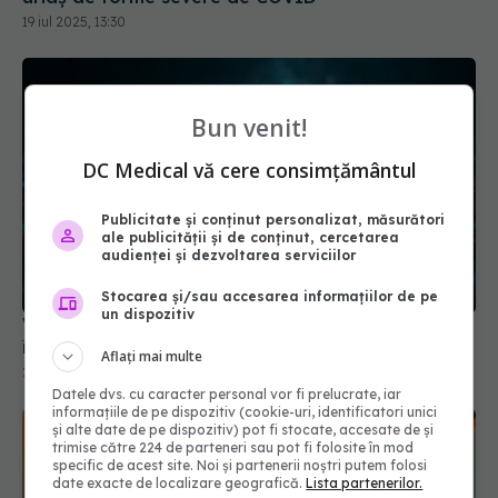
Bun venit!
DC Medical vă cere consimțământul
Publicitate și conținut personalizat, măsurători
ale publicității și de conținut, cercetarea
Virusul care duce la umflarea creierului provoacă
audienței și dezvoltarea serviciilor
îngrijorare
20 iul 2025, 08:54
Stocarea și/sau accesarea informațiilor de pe
un dispozitiv
Aflați mai multe
Datele dvs. cu caracter personal vor fi prelucrate, iar
informațiile de pe dispozitiv (cookie-uri, identificatori unici
și alte date de pe dispozitiv) pot fi stocate, accesate de și
trimise către 224 de parteneri sau pot fi folosite în mod
specific de acest site. Noi și partenerii noștri putem folosi
date exacte de localizare geografică.
Lista partenerilor.