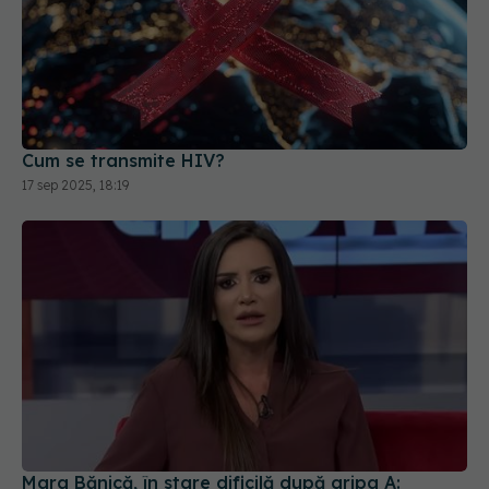
Cum se transmite HIV?
17 sep 2025, 18:19
Mara Bănică, în stare dificilă după gripa A:
Absolut îngrozitor!
22 feb 2026, 13:59