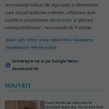
recomandă măsuri de siguranță a alimentelor
care includ spălarea mâinilor, utilizarea apei
curate în prepararea
alimentelor
și gătirea
corespunzătoare", recomandă dr. Furtado.
leziuni
ochi
retina
ocular
leziuni retina
toxoplasma
toxoplasmoza
infectie oculara
Urmărește-ne și pe Google News -
abonează‑te!
NOUTĂȚI
Fereastra alimentară de opt ore ar
putea ajuta creierul femeilor de