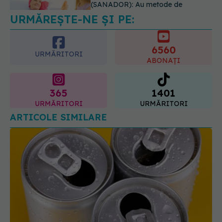
să nu te ștergi imediat
6560
08.08.2026, 10:37
URMĂRITORI
ABONAȚI
365
1401
URMĂRITORI
URMĂRITORI
ARTICOLE SIMILARE
Ce se întâmplă dacă bei direct dintr-o doză, fără
să o cureți înainte. Un medic de boli infecțioase