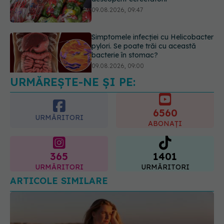
09.08.2026, 09:47
Simptomele infecției cu Helicobacter
pylori. Se poate trăi cu această
bacterie în stomac?
09.08.2026, 09:00
URMĂREȘTE-NE ȘI PE:
6560
URMĂRITORI
ABONAȚI
365
1401
URMĂRITORI
URMĂRITORI
ARTICOLE SIMILARE