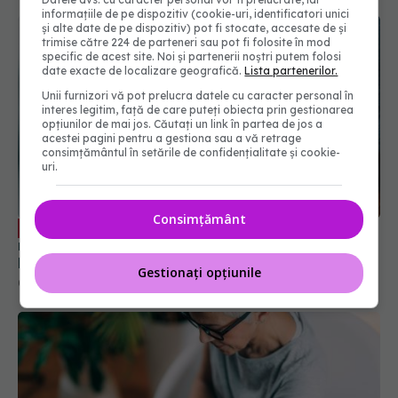
informațiile de pe dispozitiv (cookie-uri, identificatori unici
și alte date de pe dispozitiv) pot fi stocate, accesate de și
trimise către 224 de parteneri sau pot fi folosite în mod
specific de acest site. Noi și partenerii noștri putem folosi
date exacte de localizare geografică.
Lista partenerilor.
Unii furnizori vă pot prelucra datele cu caracter personal în
interes legitim, față de care puteți obiecta prin gestionarea
opțiunilor de mai jos. Căutați un link în partea de jos a
acestei pagini pentru a gestiona sau a vă retrage
consimțământul în setările de confidențialitate și cookie-
uri.
Consimțământ
Ce se întâmplă după un infarct
EXCLUSIV
miocardic. Dr. Monica Trofin Bănescu (SANADOR):
Monitorizare continuă
Gestionați opțiunile
03 apr 2026, 12:15