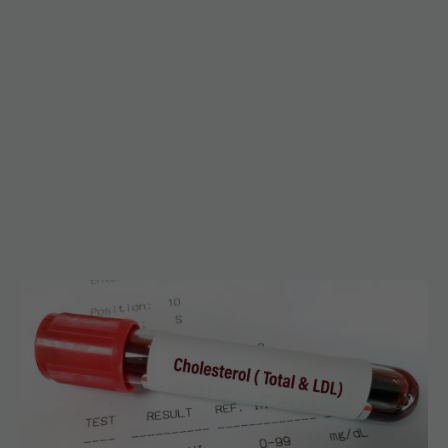
Ghidul dislipidemiei 2026: Noile ținte de LDL-
colesterol pentru prevenirea riscului