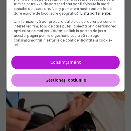
6560
(SANADOR): Intervenția
trimise către 224 de parteneri sau pot fi folosite în mod
URMĂRITORI
chirurgicală, doar în situații
ABONAȚI
specific de acest site. Noi și partenerii noștri putem folosi
particulare
date exacte de localizare geografică.
Lista partenerilor.
06.08.2026, 20:45
Unii furnizori vă pot prelucra datele cu caracter personal în
365
1401
interes legitim, față de care puteți obiecta prin gestionarea
opțiunilor de mai jos. Căutați un link în partea de jos a
URMĂRITORI
URMĂRITORI
acestei pagini pentru a gestiona sau a vă retrage
consimțământul în setările de confidențialitate și cookie-
ARTICOLE SIMILARE
uri.
Consimțământ
Gestionați opțiunile
Ce provoacă, de fapt, tensiunea arterială
ridicată la femei
20 mai 2026, 16:46