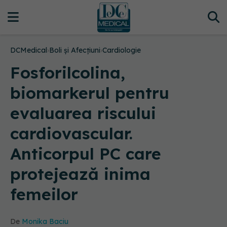
DCMedical
›
Boli și Afecțiuni
›
Cardiologie
Fosforilcolina,
biomarkerul pentru
evaluarea riscului
cardiovascular.
Anticorpul PC care
protejează inima
femeilor
De
Monika Baciu