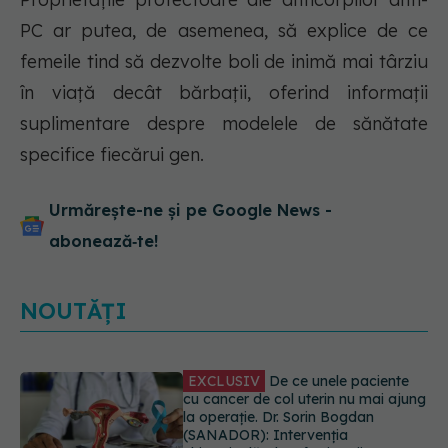
PC ar putea, de asemenea, să explice de ce
femeile tind să dezvolte boli de inimă mai târziu
în viață decât bărbații, oferind informații
suplimentare despre modelele de sănătate
specifice fiecărui gen.
Urmărește-ne și pe Google News -
abonează‑te!
NOUTĂȚI
Alertă în Europa după un nou caz
de hantavirus Anzi, singura tulpină
care se transmite de la om la om
06.08.2026, 20:06