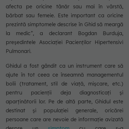
afecta pe oricine tânăr sau mai în vârstă,
bărbat sau femeie. Este important ca oricine
prezintă simptomele descrise în Ghid să meargă
la medic”, a declarant Bogdan Burduja,
președintele Asociației Pacienților Hipertensivi
Pulmonari.
Ghidul a fost gândit ca un instrument care să
ajute în tot ceea ce înseamnă managementul
bolii (tratament, stil de viață, mișcare, etc.)
pentru pacienții deja diagnosticați și
aparținătorii lor. Pe de altă parte, Ghidul este
destinat și populației generale, oricărei
persoane care are nevoie de informație avizată
despre un
simptom
cu care s-a