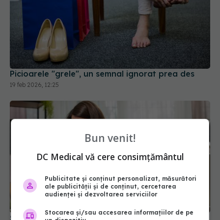
Picioarele "grele", un semnal ignorat prea des
19 feb 2026, 12:25
Bun venit!
DC Medical vă cere consimțământul
Publicitate și conținut personalizat, măsurători
ale publicității și de conținut, cercetarea
audienței și dezvoltarea serviciilor
Stocarea și/sau accesarea informațiilor de pe
Sindromul inimii frânte, boala care mimează un