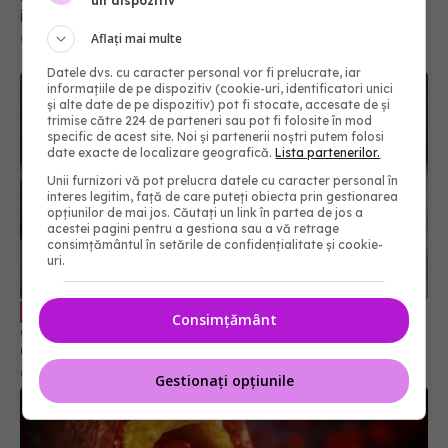
un dispozitiv
infarct
Aflați mai multe
03 mar 2026, 09:30
Datele dvs. cu caracter personal vor fi prelucrate, iar
informațiile de pe dispozitiv (cookie-uri, identificatori unici
și alte date de pe dispozitiv) pot fi stocate, accesate de și
trimise către 224 de parteneri sau pot fi folosite în mod
specific de acest site. Noi și partenerii noștri putem folosi
date exacte de localizare geografică.
Lista partenerilor.
Unii furnizori vă pot prelucra datele cu caracter personal în
interes legitim, față de care puteți obiecta prin gestionarea
opțiunilor de mai jos. Căutați un link în partea de jos a
acestei pagini pentru a gestiona sau a vă retrage
consimțământul în setările de confidențialitate și cookie-
uri.
Boala cardiacă gravă care poate
EXCLUSIV
Consimțământ
apărea chiar de la naștere. Prof. dr. Victor
Costache: Tablou clinic complex: nou-născut cu
stenoză aortică
06 feb 2026, 14:11
Gestionați opțiunile