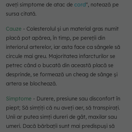
aveți simptome de atac de
cord
", notează pe
sursa citată.
Cauze
- Colesterolul și un material gras numit
placă pot apărea, în timp, pe pereții din
interiorul arterelor, iar asta face ca sângele să
circule mai greu. Majoritatea infarcturilor se
petrec când o bucată din această placă se
desprinde, se formează un cheag de sânge și
artera se blochează.
Simptome
- Durere, presiune sau disconfort în
piept; Să simțiți că nu aveți aer, să transpirați.
Unii ar putea simți dureri de gât, maxilar sau
umeri. Dacă bărbații sunt mai predispuși să