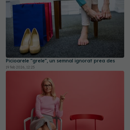
Picioarele "grele", un semnal ignorat prea des
19 feb 2026, 12:25
Testul de 30 de secunde care îți arată cât de
sănătos ești. Câte ridicări de pe scaun trebuie să
faci, în funcție de vârstă