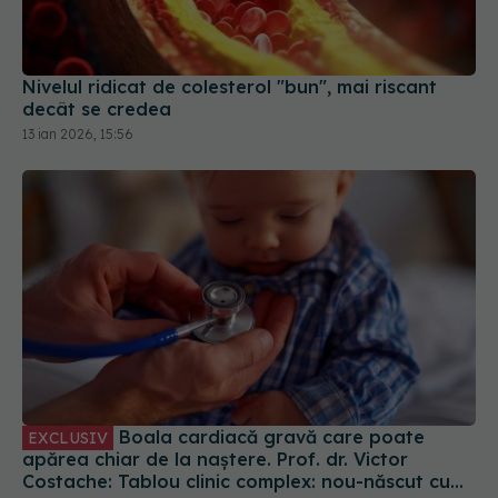
decât se credea
13 ian 2026, 15:56
Boala cardiacă gravă care poate
EXCLUSIV
apărea chiar de la naștere. Prof. dr. Victor
Costache: Tablou clinic complex: nou-născut cu
stenoză aortică
06 feb 2026, 14:11