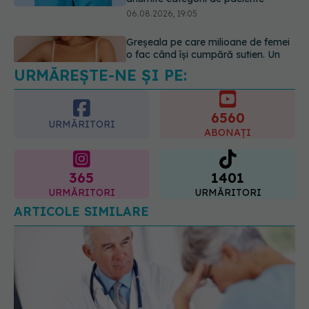
URMĂREȘTE-NE ȘI PE:
EXCLUSIV
De ce unele paciente
cu cancer de col uterin nu mai ajung
la operație. Dr. Sorin Bogdan
6560
(SANADOR): Intervenția
URMĂRITORI
chirurgicală, doar în situații
ABONAȚI
particulare
06.08.2026, 20:45
365
1401
URMĂRITORI
URMĂRITORI
ARTICOLE SIMILARE