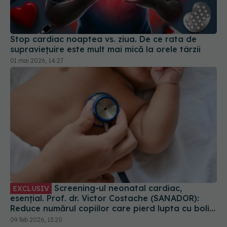
supraviețuire este mult mai mică la orele târzii
01 mai 2026, 14:27
Screening-ul neonatal cardiac,
EXCLUSIV
esențial. Prof. dr. Victor Costache (SANADOR):
Reduce numărul copiilor care pierd lupta cu bolile
cardiace
09 feb 2026, 13:20