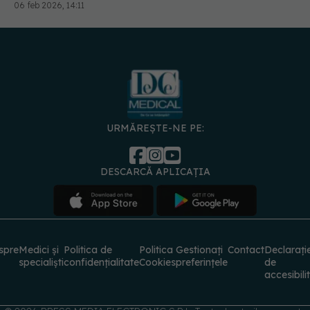
URMĂREȘTE-NE PE:
DESCARCĂ APLICAȚIA
spre
Medici și
Politica de
Politica
Gestionați
Contact
Declarați
specialiști
confidențialitate
Cookies
preferințele
de
accesibili
© 2026 PRESS MEDIA ELECTRONIC S.R.L. Toate drepturile rezervate