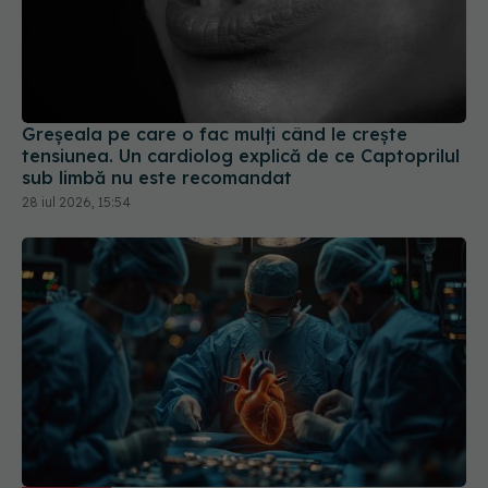
Greșeala pe care o fac mulți când le crește
tensiunea. Un cardiolog explică de ce Captoprilul
sub limbă nu este recomandat
28 iul 2026, 15:54
Operația Ross, soluția ideală pentru
EXCLUSIV
copii și adolescenți în chirurgia cardiacă. Prof. dr.
Victor Costache (SANADOR): Crește împreună cu
ei
07 feb 2026, 16:43