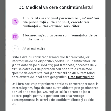
DC Medical vă cere consimțământul
Publicitate și conținut personalizat, măsurători
Ce valori ale tensiunii arteriale sunt periculoase
ale publicității și de conținut, cercetarea
în timpul caniculei. Semnalele pe care nu trebuie
audienței și dezvoltarea serviciilor
să le ignori
03 iul 2026, 22:06
Stocarea și/sau accesarea informațiilor de pe
un dispozitiv
Aflați mai multe
Datele dvs. cu caracter personal vor fi prelucrate, iar
informațiile de pe dispozitiv (cookie-uri, identificatori unici
și alte date de pe dispozitiv) pot fi stocate, accesate de și
trimise către 224 de parteneri sau pot fi folosite în mod
specific de acest site. Noi și partenerii noștri putem folosi
date exacte de localizare geografică.
Lista partenerilor.
Unii furnizori vă pot prelucra datele cu caracter personal în
interes legitim, față de care puteți obiecta prin gestionarea
opțiunilor de mai jos. Căutați un link în partea de jos a
acestei pagini pentru a gestiona sau a vă retrage
consimțământul în setările de confidențialitate și cookie-
De ce o ia razna tensiunea dacă ai diabet
uri.
17 apr 2026, 19:03