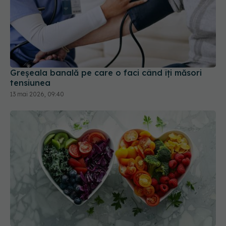
Greșeala banală pe care o faci când îți măsori
tensiunea
13 mai 2026, 09:40
9 pași pentru o inimă sănătoasă. Ce să mănânci
pentru a-ți proteja inima
03 apr 2026, 10:00