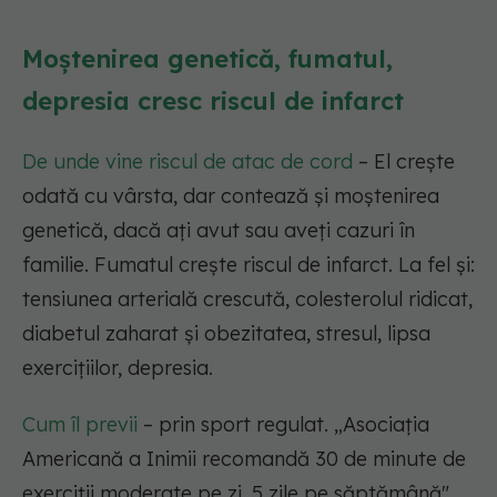
Moștenirea genetică, fumatul,
depresia cresc riscul de infarct
De unde vine riscul de atac de cord
– El crește
odată cu vârsta, dar contează și moștenirea
genetică, dacă ați avut sau aveți cazuri în
familie. Fumatul crește riscul de infarct. La fel și:
tensiunea arterială crescută, colesterolul ridicat,
diabetul zaharat și obezitatea, stresul, lipsa
exercițiilor, depresia.
Cum îl previi
– prin sport regulat.
„Asociația
Americană a Inimii recomandă 30 de minute de
exerciții moderate pe zi, 5 zile pe săptămână",