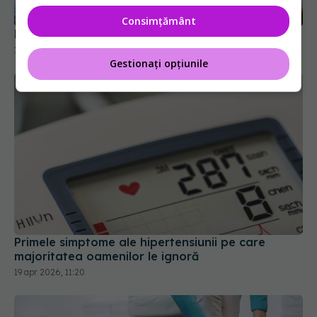
Consimțământ
Gestionați opțiunile
Primele simptome ale hipertensiunii pe care
majoritatea oamenilor le ignoră
19 apr 2026, 11:20