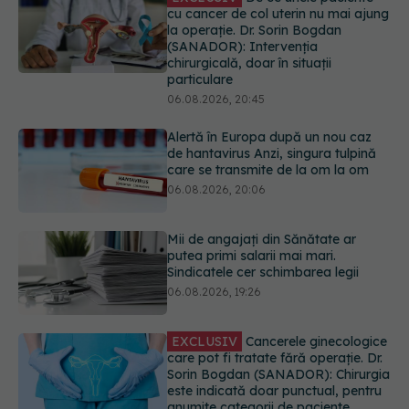
Alertă în Europa după un nou caz
de hantavirus Anzi, singura tulpină
care se transmite de la om la om
06.08.2026, 20:06
Mii de angajați din Sănătate ar
putea primi salarii mai mari.
Sindicatele cer schimbarea legii
06.08.2026, 19:26
EXCLUSIV
Cancerele ginecologice
care pot fi tratate fără operație. Dr.
Sorin Bogdan (SANADOR): Chirurgia
este indicată doar punctual, pentru
anumite categorii de paciente
06.08.2026, 19:05
Greșeala pe care milioane de femei
o fac când își cumpără sutien. Un
medic explică metoda corectă
06.08.2026, 18:08